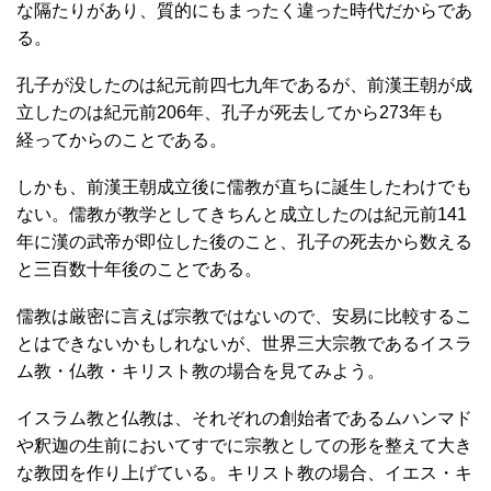
な隔たりがあり、質的にもまったく違った時代だからであ
る。
孔子が没したのは紀元前四七九年であるが、前漢王朝が成
立したのは紀元前206年、孔子が死去してから273年も
経ってからのことである。
しかも、前漢王朝成立後に儒教が直ちに誕生したわけでも
ない。儒教が教学としてきちんと成立したのは紀元前141
年に漢の武帝が即位した後のこと、孔子の死去から数える
と三百数十年後のことである。
儒教は厳密に言えば宗教ではないので、安易に比較するこ
とはできないかもしれないが、世界三大宗教であるイスラ
ム教・仏教・キリスト教の場合を見てみよう。
イスラム教と仏教は、それぞれの創始者であるムハンマド
や釈迦の生前においてすでに宗教としての形を整えて大き
な教団を作り上げている。キリスト教の場合、イエス・キ