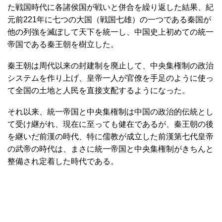
た戦国時代に各諸侯国が戦いと併合を繰り返した結果、紀
元前221年に七つの大国（戦国七雄）の一つである秦国が
他の列強を滅ぼして天下を統一し、中国史上初めての統一
帝国である秦王朝を樹立した。
秦王朝は周代以来の封建制を廃止して、中央集権制の政治
システムを作り上げ、皇帝一人が官僚を手足のように使っ
て全国の土地と人民を直接支配するようになった。
それ以来、統一帝国と中央集権制は中国の政治的伝統とし
て受け継がれ、現在に至っても健在であるが、秦王朝の後
を継いだ前漢の時代、特に儒教が成立した前漢第七代皇帝
の武帝の時代は、まさに統一帝国と中央集権制がきちんと
整備され定着した時代である。