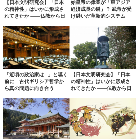
【日本文明研究会】「日本
始皇帝の偉業が「東アジア
の精神性」はいかに形成さ
経済成長の鍵」？ 武帝が受
れてきたか ――仏教から日
け継いだ革新的システム
本政治...
「近頃の政治家は...」と嘆く
【日本文明研究会】「日本
前に 古代ギリシア哲学か
の精神性」はいかに形成さ
ら真の問題に向き合う
れてきたか ――仏教から日
本政治...