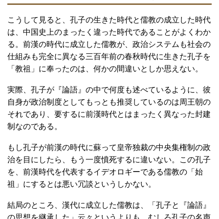
こうして見ると、孔子の生きた時代と儒教の成立した時代
は、中国史上のまったく違った時代であることがよくわか
る。前漢の時代に成立した儒教が、政治システムも社会の
仕組みも完全に異なる三百年前の春秋時代に生きた孔子を
「教祖」に奉ったのは、何かの間違いとしか思えない。
実際、孔子が『論語』の中で何度も述べているように、彼
自身が政治制度としてもっとも推奨しているのは周王朝の
それであり、要するに前漢時代とはまったく異なった封建
制なのである。
もし孔子が前漢の時代に蘇って皇帝独裁の中央集権制の政
治を目にしたら、もう一度憤死するに違いない。この孔子
を、前漢時代を代表するイデオロギーである儒教の「始
祖」にするとは悪い冗談というしかない。
結局のところ、漢代に成立した儒教は、「孔子と『論語』
の思想を継承した」云々というよりも、むしろ孔子の名声