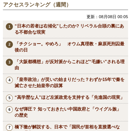
アクセスランキング（週間）
更新：08月08日 00:05
“日本の若者は右傾化”したのか? リベラル台頭の裏にあ
る不都合な現実
「チクショー。やめろ」 オウム真理教・麻原死刑囚最
後の日
「大阪都構想」が反対派からこれほど“毛嫌い”される理
由
「皇帝政治」が災いの始まりだった？わずか15年で秦を
滅亡させた始皇帝の誤算
“高学歴な人”ほど左派政党を支持する「先進国の現実」
なぜ弾圧？ 知っておきたい中国政府と「ウイグル族」
の歴史
橋下徹が解説する、日本で「国民が首相を直接選べな