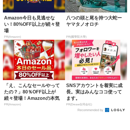
Amazon今日も見逃せな
八つの頭と尾を持つ大蛇ー
い！80%OFF以上が続々登
ヤマタノオロチ
場
PR(Amazon)
PR(國學院大學)
「え、こんなセールやって
SNSアカウントを着実に成
たの？」80％OFF以上が
長。実はみんなココ使って
続々登場！Amazonの本気
ます。
が...
PR(Amazon)
PR(Dreaw合同会社)
Recommended by