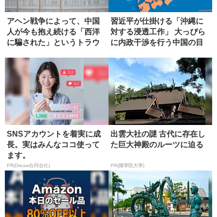
アヘン戦争によって、中国
習近平が仕掛ける「沖縄に
人が今も抱え続ける「西洋
対する浸透工作」 大っぴら
に騙された」というトラウ
に内政干渉を行う中国の目
マ
論見
SNSアカウントを着実に成
出雲大社の謎 古代に存在し
長。実はみんなココ使って
た巨大神殿のルーツに迫る
ます。
PR(Dreaw合同会社)
PR(國學院大學)