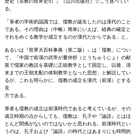
歴史（宗教の世界史5）』（山川出版社）でこう述べてい
る。
「筆者の学術的認識では、儒教が誕生したのは漢代のこと
である。その理由は（中略）簡単にいえば、経典の確定と
それをめぐる教学が成立するのが漢代だからである」と。
あるいは『世界大百科事典（第二版）』は「儒教」につい
て、「中国で前漢の武帝が董仲舒（とうちゅうじょ）の献
策で儒家の教説を基礎に正統教学として固定し、以後、清
末までの王朝支配の体制教学となった思想」と解説してい
るが、これも明らかに、儒教の成立を漢代（前漢）とする
見
方である。
筆者も儒教の成立は前漢時代であると考えているが、その
成立時期の点からしても、儒教は、孔子や『論語』とはほ
とんど関係がないのではないかと思われる。前漢時代とい
うのは、孔子および『論語』の時代とはあまりにも時間的