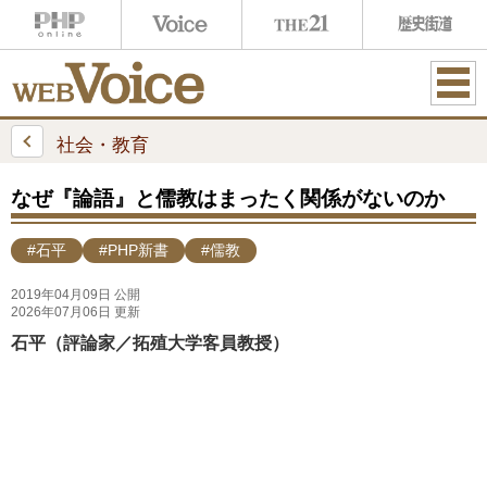
ME
NU
社会・教育
なぜ『論語』と儒教はまったく関係がないのか
#石平
#PHP新書
#儒教
2019年04月09日 公開
2026年07月06日 更新
石平（評論家／拓殖大学客員教授）