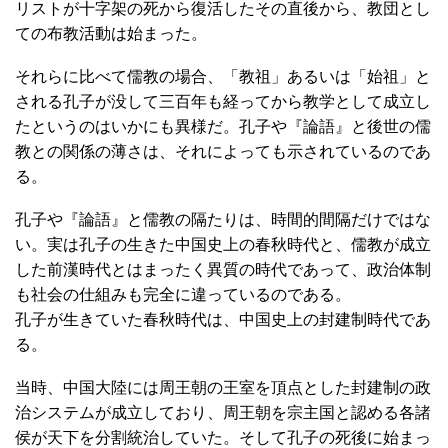
リストが十字架の死から復活したその直後から、教団とし
ての布教活動は始まった。
それらに比べて儒教の場合、「教祖」あるいは「始祖」と
される孔子が没して三百年も経ってから教学として成立し
たというのはいかにも異様だ。孔子や『論語』と後世の儒
教との関係の薄さは、それによっても示されているのであ
る。
孔子や『論語』と儒教の隔たりは、時間的間隔だけではな
い。実は孔子の生きた中国史上の春秋時代と、儒教が成立
した前漢時代とはまったく異質の時代であって、政治体制
も社会の仕組みも完全に違っているのである。
孔子が生きていた春秋時代は、中国史上の封建制時代であ
る。
当時、中国大陸には周王朝の王室を頂点とした封建制の政
治システムが成立しており、周王朝を宗主国と認める各諸
侯が天下を分割統治していた。そして孔子の死後に始まっ