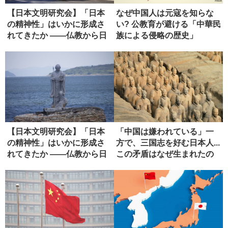
【日本文明研究会】「日本
なぜ中国人は元寇を知らな
の精神性」はいかに形成さ
い? 公教育が避ける「中華民
れてきたか ――仏教から日
族による侵略の歴史」
本政治...
【日本文明研究会】「日本
「中国は嫌われている」一
の精神性」はいかに形成さ
方で、三国志を好む日本人...
れてきたか ――仏教から日
この矛盾はなぜ生まれたの
本政治...
か...