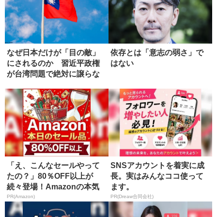
なぜ日本だけが「目の敵」
依存とは「意志の弱さ」で
にされるのか 習近平政権
はない
が台湾問題で絶対に譲らな
い理由
「え、こんなセールやって
SNSアカウントを着実に成
たの？」80％OFF以上が
長。実はみんなココ使って
続々登場！Amazonの本気
ます。
が...
PR(Amazon)
PR(Dreaw合同会社)