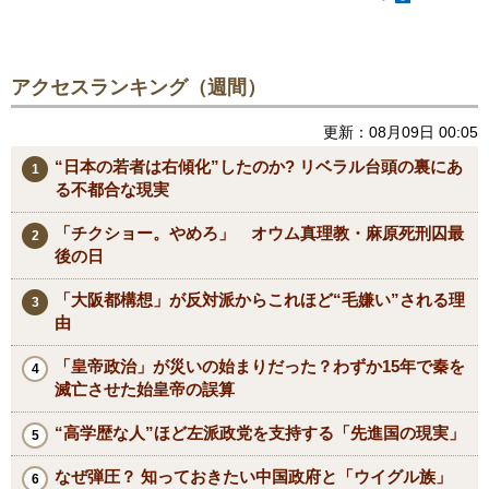
アクセスランキング（週間）
更新：08月09日 00:05
“日本の若者は右傾化”したのか? リベラル台頭の裏にあ
る不都合な現実
「チクショー。やめろ」 オウム真理教・麻原死刑囚最
後の日
「大阪都構想」が反対派からこれほど“毛嫌い”される理
由
「皇帝政治」が災いの始まりだった？わずか15年で秦を
滅亡させた始皇帝の誤算
“高学歴な人”ほど左派政党を支持する「先進国の現実」
なぜ弾圧？ 知っておきたい中国政府と「ウイグル族」