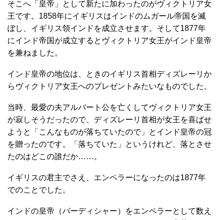
そこへ「皇帝」として新たに加わったのがヴィクトリア女
王です。1858年にイギリスはインドのムガール帝国を滅
ぼし、イギリス領インドを成立させます。そして1877年
にインド帝国が成立するとヴィクトリア女王がインド皇帝
を兼ねました。
インド皇帝の地位は、ときのイギリス首相ディズレーリか
らヴィクトリア女王へのプレゼントみたいなものでした。
当時、最愛の夫アルバート公を亡くしてヴィクトリア女王
が寂しそうだったので、ディズレーリ首相が女王を喜ばせ
ようと「こんなものが落ちていたので」とインド皇帝の冠
を贈ったのです。「落ちていた」というけれど、落とさせ
たのはどこの誰だか……。
イギリスの君主でさえ、エンペラーになったのは1877年
でのことでした。
インドの皇帝（パーディシャー）をエンペラーとして数え