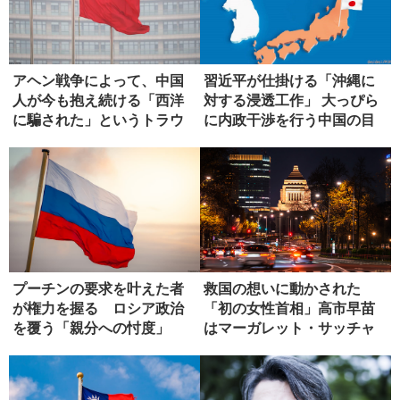
アヘン戦争によって、中国
習近平が仕掛ける「沖縄に
人が今も抱え続ける「西洋
対する浸透工作」 大っぴら
に騙された」というトラウ
に内政干渉を行う中国の目
マ
論見
プーチンの要求を叶えた者
救国の想いに動かされた
が権力を握る ロシア政治
「初の女性首相」高市早苗
を覆う「親分への忖度」
はマーガレット・サッチャ
ーになれる...