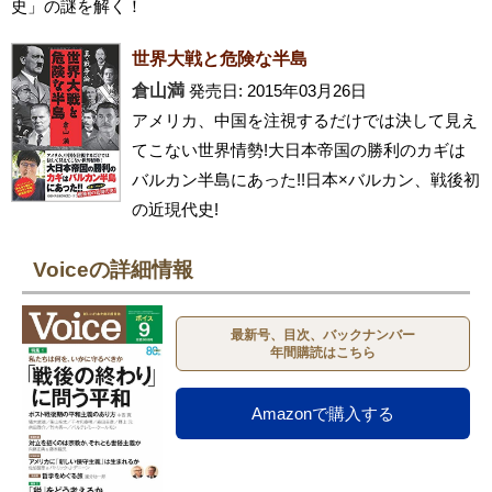
史」の謎を解く！
世界大戦と危険な半島
倉山満
発売日: 2015年03月26日
アメリカ、中国を注視するだけでは決して見え
てこない世界情勢!大日本帝国の勝利のカギは
バルカン半島にあった!!日本×バルカン、戦後初
の近現代史!
Voiceの詳細情報
最新号、目次、バックナンバー
年間購読はこちら
Amazonで購入する