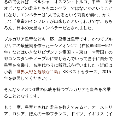
るのであれば、ペルシャ、オスマン・トルコ、中華、エチ
オピアなどの君主たちもエンペラーではないかということ
になり、エンペラーは1人であるという前提が崩れ、かく
して「皇帝のインフレ」が出来したというわけです。もち
ろん、日本の天皇もエンペラーだとされました。
ブルガリア皇帝なども一応、皇帝は皇帝です。かつてブル
ガリアの最盛期を作った王シメオン1世（在位893年ー927
年）などはいきなりビザンチン帝国（＝東ローマ帝国）の
都コンスタンチノープルに乗り込んでいって勝手に自分で
皇帝を名乗り、名刺代わりに戴冠式を行いました（詳細は
小著
『世界大戦と危険な半島』
KKベストセラーズ、2015
年を参照してください）。
そんなシメオン1世の伝統を持つブルガリアも皇帝を名乗
ることとなります。
もう一度、皇帝とされた君主を数えてみると、オーストリ
ア、ロシア、ほんの一瞬フランス、ドイツ、イギリス（イ