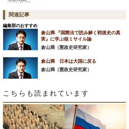
関連記事
編集部のおすすめ
倉山満 『国際法で読み解く戦後史の真
実』に学ぶ核ミサイル論
倉山満（憲政史研究家）
倉山満 日本は大国に戻る
倉山満（憲政史研究家）
こちらも読まれています