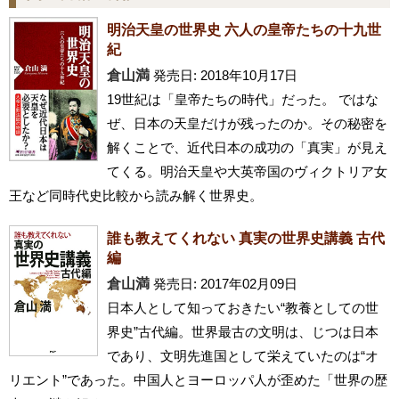
明治天皇の世界史 六人の皇帝たちの十九世
紀
倉山満
発売日: 2018年10月17日
19世紀は「皇帝たちの時代」だった。 ではな
ぜ、日本の天皇だけが残ったのか。その秘密を
解くことで、近代日本の成功の「真実」が見え
てくる。明治天皇や大英帝国のヴィクトリア女
王など同時代史比較から読み解く世界史。
誰も教えてくれない 真実の世界史講義 古代
編
倉山満
発売日: 2017年02月09日
日本人として知っておきたい“教養としての世
界史”古代編。世界最古の文明は、じつは日本
であり、文明先進国として栄えていたのは“オ
リエント”であった。中国人とヨーロッパ人が歪めた「世界の歴