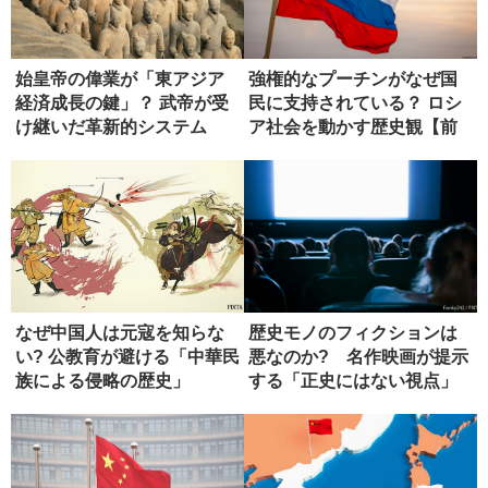
始皇帝の偉業が「東アジア
強権的なプーチンがなぜ国
経済成長の鍵」？ 武帝が受
民に支持されている？ ロシ
け継いだ革新的システム
ア社会を動かす歴史観【前
編】
なぜ中国人は元寇を知らな
歴史モノのフィクションは
い? 公教育が避ける「中華民
悪なのか? 名作映画が提示
族による侵略の歴史」
する「正史にはない視点」