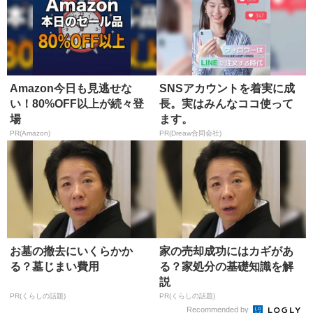
Amazon今日も見逃せな
SNSアカウントを着実に成
い！80%OFF以上が続々登
長。実はみんなココ使って
場
ます。
PR(Amazon)
PR(Dreaw合同会社)
お墓の撤去にいくらかか
家の売却成功にはカギがあ
る？墓じまい費用
る？家処分の基礎知識を解
説
PR(くらしの話題)
PR(くらしの話題)
Recommended by