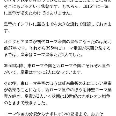
そこにもいるという状態です。もちろん、1815年に一気
に皇帝が増えたわけではありません。
皇帝のインフレに至るまでを大きな流れで確認しておきま
す。
オクタビアヌスが初代ローマ帝国の皇帝になったのは紀元
前27年です。それから395年にローマ帝国が東西分裂する
までは、皇帝はローマ皇帝ただ1人でした。
395年以降、東ローマ帝国と西ローマ帝国にそれぞれ皇帝
がいて、皇帝はすでに2人になっています。
その後、東ローマ皇帝のほうは紆余曲折の末にロシア皇帝
が名乗ることになり、西ローマ皇帝のほうを神聖ローマ皇
帝が継ぎ、皇帝が2人いる状態は18世紀のナポレオン戦争
のときまで続きました。
ローマ帝国の分裂からナポレオンの登場まで、およそ