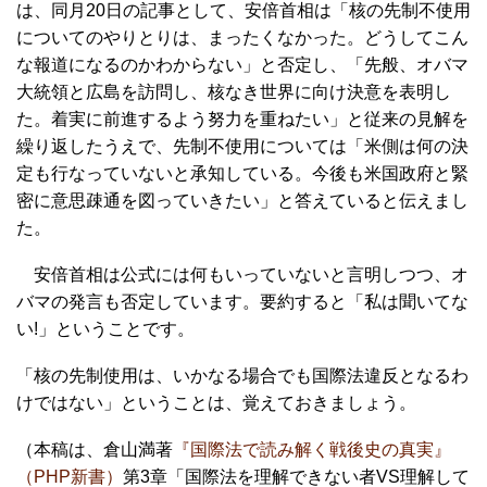
は、同月20日の記事として、安倍首相は「核の先制不使用
についてのやりとりは、まったくなかった。どうしてこん
な報道になるのかわからない」と否定し、「先般、オバマ
大統領と広島を訪問し、核なき世界に向け決意を表明し
た。着実に前進するよう努力を重ねたい」と従来の見解を
繰り返したうえで、先制不使用については「米側は何の決
定も行なっていないと承知している。今後も米国政府と緊
密に意思疎通を図っていきたい」と答えていると伝えまし
た。
安倍首相は公式には何もいっていないと言明しつつ、オ
バマの発言も否定しています。要約すると「私は聞いてな
い!」ということです。
「核の先制使用は、いかなる場合でも国際法違反となるわ
けではない」ということは、覚えておきましょう。
（本稿は、倉山満著
『国際法で読み解く戦後史の真実』
（PHP新書）
第3章「国際法を理解できない者VS理解して