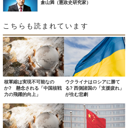
倉山満（憲政史研究家）
こちらも読まれています
核軍縮は実現不可能なの
ウクライナはロシアに勝て
か? 懸念される「中国核戦
る? 西側諸国の「支援疲れ」
力の飛躍的向上」
が生む悲劇