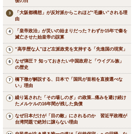
後の日
「大阪都構想」が反対派からこれほど“毛嫌い”される理
由
「皇帝政治」が災いの始まりだった？わずか15年で秦を
滅亡させた始皇帝の誤算
“高学歴な人”ほど左派政党を支持する「先進国の現実」
なぜ弾圧？ 知っておきたい中国政府と「ウイグル族」
の歴史
橋下徹が解説する、日本で「国民が首相を直接選べな
い」理由
繰り返された「その場しのぎ」の政策...痛みを避け続け
たメルケルの16年間が残した負債
なぜ日本だけが「目の敵」にされるのか 習近平政権が
台湾問題で絶対に譲らない理由
自民党が生き残る唯一の道は「伝統保守」への回帰 な