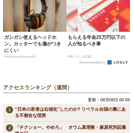
ガシガシ使えるヘッドホ
もらえる年金25万円以下の
ン。カッターでも傷がつき
人が知るべき事
にくい
PR(Marshall Group AB)
PR(くらしの話題)
Recommended by
アクセスランキング（週間）
更新：08月08日 00:05
“日本の若者は右傾化”したのか? リベラル台頭の裏にあ
る不都合な現実
「チクショー。やめろ」 オウム真理教・麻原死刑囚最