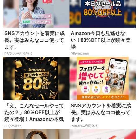
SNSアカウントを着実に成
Amazon今日も見逃せな
長。実はみんなココ使って
い！80%OFF以上が続々登
ます。
場
PR(Dreaw合同会社)
PR(Amazon)
「え、こんなセールやって
SNSアカウントを着実に成
たの？」80％OFF以上が
長。実はみんなココ使って
続々登場！Amazonの本気
ます。
が...
PR(Amazon)
PR(Dreaw合同会社)