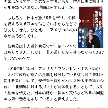
国家ばかりです。このならず者どもが、憎き日本に核ミサ
イルを撃ち込まない理由は何でしょうか。
もちろん、日本が憲法9条を守り、平和
を愛する近隣諸国を信じているからなどで
はありません。ひとえに、アメリカの核の
傘があるからです。
核兵器は非人道的兵器です。使うべきで
はありません。しかし、非人道的だから使わなかったわけ
ではないのです。
2016年8月15日、アメリカのワシントン・ポスト紙が
「オバマ政権が導入の是非を検討している核兵器の先制不
使用政策について、安倍晋三首相がハリス米太平洋軍司令
官に『北朝鮮に対する抑止力が弱体化する』として、反対
の意向を伝えた。日本のほか、韓国や英仏など欧州の同盟
国も強い懸念を示している」と伝えました。