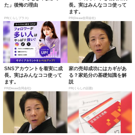
た」後悔の理由
長。実はみんなココ使って
ます。
PR(くらしプラス)
PR(Dreaw合同会社)
SNSアカウントを着実に成
家の売却成功にはカギがあ
長。実はみんなココ使って
る？家処分の基礎知識を解
ます。
説
PR(Dreaw合同会社)
PR(くらしの話題)