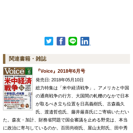
関連書籍・雑誌
『Voice』2018年6月号
発売日: 2018年05月10日
総力特集は「米中経済戦争」。アメリカと中国
の通商戦争の行方、大国間の軋轢のなかで日本
が取るべき立ち位置を日高義樹氏、古森義久
氏、渡邉哲也氏、藤井厳喜氏にご寄稿いただい
た。森友・加計、財務省問題で国会審議を止める野党は、本当
に政治に寄与しているのか。百田尚樹氏、屋山太郎氏、田中秀