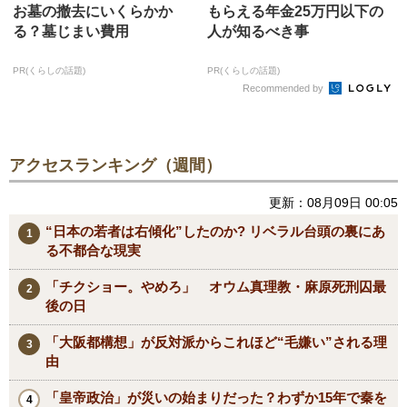
お墓の撤去にいくらかか
もらえる年金25万円以下の
る？墓じまい費用
人が知るべき事
PR(くらしの話題)
PR(くらしの話題)
Recommended by
アクセスランキング（週間）
更新：08月09日 00:05
“日本の若者は右傾化”したのか? リベラル台頭の裏にあ
る不都合な現実
「チクショー。やめろ」 オウム真理教・麻原死刑囚最
後の日
「大阪都構想」が反対派からこれほど“毛嫌い”される理
由
「皇帝政治」が災いの始まりだった？わずか15年で秦を