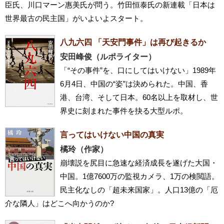
臣氏、川口マーン惠美氏が問う。竹田恒泰氏の新連載「日本は
世界最古の民主国」がいよいよスタート。
八九六四 「天安門事件」は再び起きるか
安田峰俊（ルポライター）
「“その事件”を、口にしてはいけない」1989年
6月4日、中国の“姿”は決められた。中国、香
港、台湾、そして日本。60名以上を取材し、世
界史に刻まれた事件を抉る大型ルポ。
言ってはいけない中国の真実
橘玲（作家）
崩壊説を尻目に急速な経済成長を遂げた大国・
中国。1億7600万の監視カメラ、1万の検閲語。
民主化なしの「超未来国家」。人口13億の「厄
介な隣人」はどこへ向かうのか?