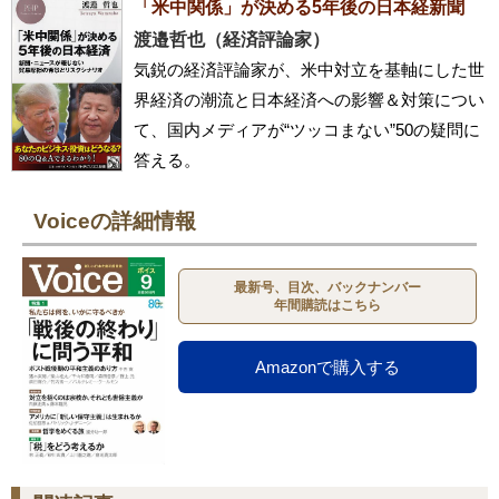
「米中関係」が決める5年後の日本経新聞
渡邉哲也（経済評論家）
気鋭の経済評論家が、米中対立を基軸にした世
界経済の潮流と日本経済への影響＆対策につい
て、国内メディアが“ツッコまない”50の疑問に
答える。
Voiceの詳細情報
最新号、目次、バックナンバー
年間購読はこちら
Amazonで購入する