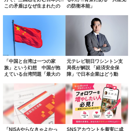
この矛盾はなぜ生まれたの
の防衛本能」
か...
「中国と台湾は一つの家
元テレビ朝日ワシントン支
族」という幻想 中国が抱
局長が解説 「経済安全保
えている台湾問題「最大の
障」で日本企業はどう動
弱点」
く？
「NISAやらなきゃよかっ
SNSアカウントを着実に成