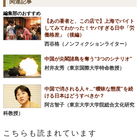
関連記事
編集部のおすすめ
【あの著者と、この店で】上海でバイト
してみてわかった！ヤバすぎる日中「労
働格差」（後編）
西谷格（ノンフィクションライター）
中国が尖閣諸島を奪う“3つのシナリオ”
村井友秀（東京国際大学特命教授）
中国で消される人々...“曖昧な態度”を続
ける日本はどうすべきか？
阿古智子（東京大学大学院総合文化研究
科教授）
こちらも読まれています