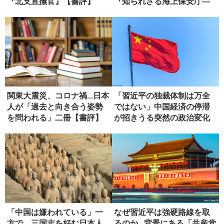
『北支宣撫官』【書評】
『知られざる海上保安庁―
安全保障...
関東大震災、コロナ禍...日本
「習近平の独裁体制は万全
人が「過去と向き合う姿勢
ではない」中国経済の停滞
を問われる」二冊【書評】
が招きうる突然の政治変化
「中国は嫌われている」一
なぜ習近平は強硬路線を取
方で、三国志を好む日本人...
るのか...背景にある「共産党