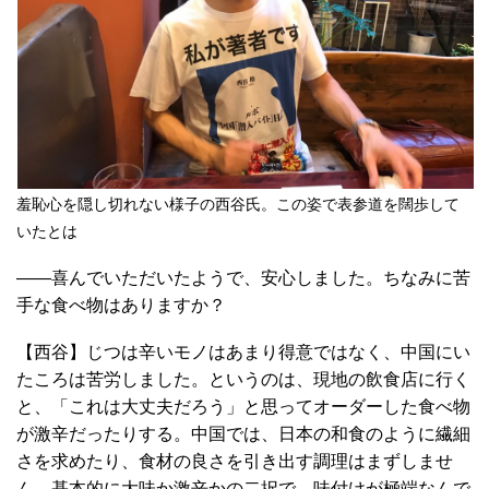
羞恥心を隠し切れない様子の西谷氏。この姿で表参道を闊歩して
いたとは
――喜んでいただいたようで、安心しました。ちなみに苦
手な食べ物はありますか？
【西谷】じつは辛いモノはあまり得意ではなく、中国にい
たころは苦労しました。というのは、現地の飲食店に行く
と、「これは大丈夫だろう」と思ってオーダーした食べ物
が激辛だったりする。中国では、日本の和食のように繊細
さを求めたり、食材の良さを引き出す調理はまずしませ
ん。基本的に大味か激辛かの二択で、味付けが極端なんで