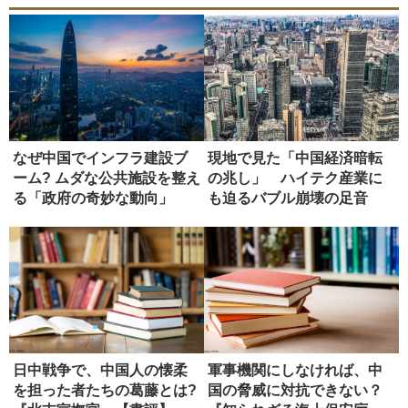
なぜ中国でインフラ建設ブ
現地で見た「中国経済暗転
ーム? ムダな公共施設を整え
の兆し」 ハイテク産業に
る「政府の奇妙な動向」
も迫るバブル崩壊の足音
日中戦争で、中国人の懐柔
軍事機関にしなければ、中
を担った者たちの葛藤とは?
国の脅威に対抗できない？