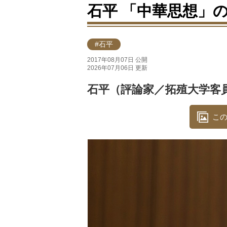
石平 「中華思想」
#石平
2017年08月07日 公開
2026年07月06日 更新
石平（評論家／拓殖大学客
この