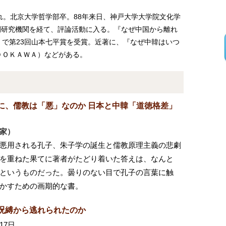
まれ。北京大学哲学部卒。88年来日、神戸大学大学院文化学
間研究機関を経て、評論活動に入る。『なぜ中国から離れ
で第23回山本七平賞を受賞。近著に、『なぜ中韓はいつ
ＤＯＫＡＷＡ）などがある。
に、儒教は「悪」なのか 日本と中韓「道徳格差」
家）
悪用される孔子、朱子学の誕生と儒教原理主義の悲劇
を重ねた果てに著者がたどり着いた答えは、なんと
というものだった。曇りのない目で孔子の言葉に触
かすための画期的な書。
呪縛から逃れられたのか
17日