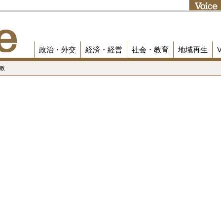
政治・外交
経済・経営
社会・教育
地域再生
儒教