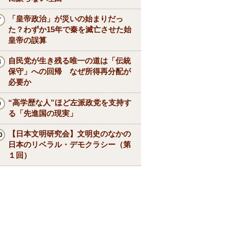
「皇帝政治」が災いの始まりだっ
た？わずか15年で秦を滅亡させた始
皇帝の誤算
自民党が生き残る唯一の道は「伝統
保守」への回帰 なぜ所得再分配が
必要か
“高学歴な人”ほど左派政党を支持す
る「先進国の現実」
【日本文明研究会】文明史のなかの
日本のリベラル・デモクラシー（第
１回）