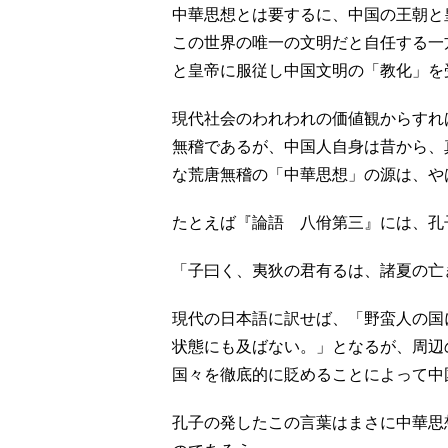
中華思想とは要するに、中国の王朝と
この世界の唯一の文明だと自任する一
と皇帝に服従し中国文明の「教化」を
現代社会のわれわれの価値観からすれ
無稽であるが、中国人自身は昔から、
な荒唐無稽の「中華思想」の源は、や
たとえば『論語 八佾第三』には、孔
「子曰く、夷狄の君有るは、諸夏の亡
現代の日本語に訳せば、「野蛮人の国
状態にも及ばない。」となるが、周辺
国々を徹底的に貶めることによって中
孔子の発したこの言葉はまさに中華思