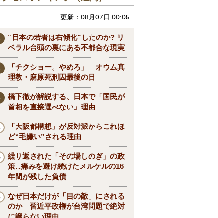
更新：08月07日 00:05
“日本の若者は右傾化”したのか? リ
ベラル台頭の裏にある不都合な現実
「チクショー。やめろ」 オウム真
理教・麻原死刑囚最後の日
橋下徹が解説する、日本で「国民が
首相を直接選べない」理由
「大阪都構想」が反対派からこれほ
ど“毛嫌い”される理由
繰り返された「その場しのぎ」の政
策...痛みを避け続けたメルケルの16
年間が残した負債
なぜ日本だけが「目の敵」にされる
のか 習近平政権が台湾問題で絶対
に譲らない理由