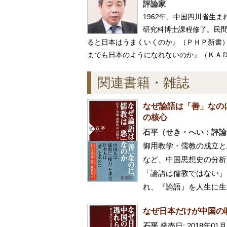
評論家
1962年、中国四川省生
研究科博士課程修了。民
ると日本はうまくいくのか』（ＰＨＰ新書）
までも日本のようになれないのか』（ＫＡ
関連書籍・雑誌
なぜ論語は「善」なの
の核心
石平（せき・へい：評論
御用教学・儒教の成立と
など、中国思想史の分析
「論語は儒教ではない」
れ、『論語』を人生に生
なぜ日本だけが中国の
石平
発売日: 2018年01月