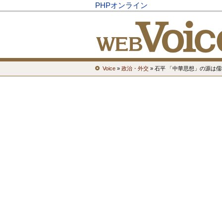
PHPオンライン
Voice
»
政治・外交
» 石平 「中華思想」の源は