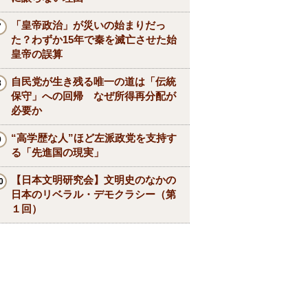
「皇帝政治」が災いの始まりだっ
た？わずか15年で秦を滅亡させた始
皇帝の誤算
自民党が生き残る唯一の道は「伝統
保守」への回帰 なぜ所得再分配が
必要か
“高学歴な人”ほど左派政党を支持す
る「先進国の現実」
【日本文明研究会】文明史のなかの
日本のリベラル・デモクラシー（第
１回）