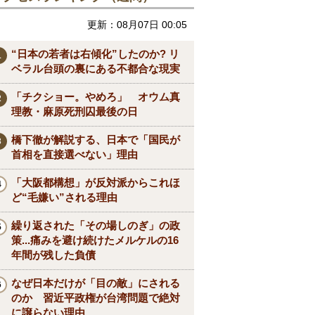
更新：08月07日 00:05
“日本の若者は右傾化”したのか? リ
ベラル台頭の裏にある不都合な現実
「チクショー。やめろ」 オウム真
理教・麻原死刑囚最後の日
橋下徹が解説する、日本で「国民が
首相を直接選べない」理由
「大阪都構想」が反対派からこれほ
ど“毛嫌い”される理由
繰り返された「その場しのぎ」の政
策...痛みを避け続けたメルケルの16
年間が残した負債
なぜ日本だけが「目の敵」にされる
のか 習近平政権が台湾問題で絶対
に譲らない理由