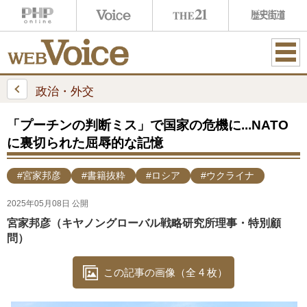
ME
NU
政治・外交
「プーチンの判断ミス」で国家の危機に...NATO
に裏切られた屈辱的な記憶
#宮家邦彦
#書籍抜粋
#ロシア
#ウクライナ
2025年05月08日 公開
宮家邦彦（キヤノングローバル戦略研究所理事・特別顧
問）
この記事の画像（全 4 枚）