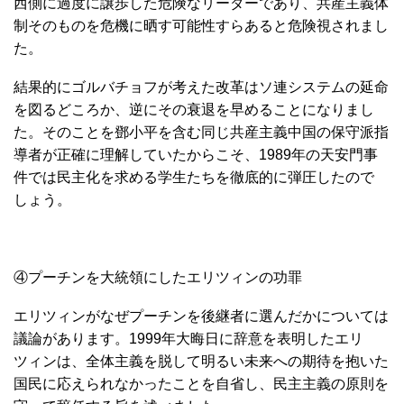
西側に過度に譲歩した危険なリーダーであり、共産主義体
制そのものを危機に晒す可能性すらあると危険視されまし
た。
結果的にゴルバチョフが考えた改革はソ連システムの延命
を図るどころか、逆にその衰退を早めることになりまし
た。そのことを鄧小平を含む同じ共産主義中国の保守派指
導者が正確に理解していたからこそ、1989年の天安門事
件では民主化を求める学生たちを徹底的に弾圧したので
しょう。
④プーチンを大統領にしたエリツィンの功罪
エリツィンがなぜプーチンを後継者に選んだかについては
議論があります。1999年大晦日に辞意を表明したエリ
ツィンは、全体主義を脱して明るい未来への期待を抱いた
国民に応えられなかったことを自省し、民主主義の原則を