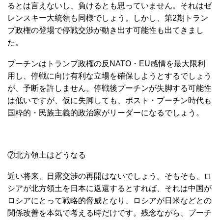
るとは言えないし、負けるとも思っていません。それはゼ
レンスキー大統領も同様でしょう。しかし、第2期トラン
プ政権の登場で停戦交渉が動き出す可能性も出てきまし
た。
プーチンはトランプ政権の反NATO・EU感情を最大限利
用し、停戦に向け有利な立場を確保しようとするでしょう
が、予断を許しません。停戦後プーチンが失脚する可能性
は低いですが、仮に失脚しても、ポスト・プーチン時代も
国粋的・民族主義的政治家がリーダーになるでしょう。
⑦北方領土はどうなる
近い将来、日露交渉の再開はないでしょう。そもそも、ロ
シアが北方領土を日本に返還するとすれば、それは中国が
ロシアにとって戦略的脅威となり、ロシアが日米などとの
関係改善を本気で考える時だけです。残念ながら、プーチ