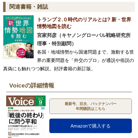
関連書籍・雑誌
トランプ２.０時代のリアルとは? 新・世界
情勢地図を読む
宮家邦彦（キヤノングローバル戦略研究所
理事・特別顧問）
各国・地域情勢から国連問題まで、激動する世
界の重要問題を「外交のプロ」が通説や俗説の
真偽にも触れつつ解説。好評書籍の新訂版。
Voiceの詳細情報
最新号、目次、バックナンバー
年間購読はこちら
Amazonで購入する