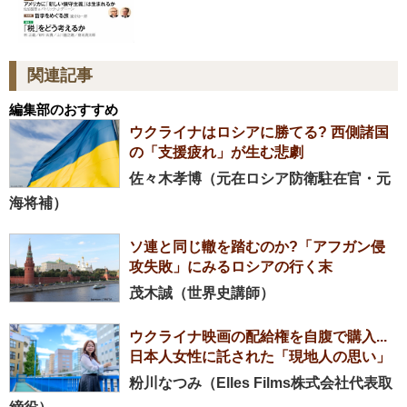
関連記事
編集部のおすすめ
ウクライナはロシアに勝てる? 西側諸国
の「支援疲れ」が生む悲劇
佐々木孝博（元在ロシア防衛駐在官・元
海将補）
ソ連と同じ轍を踏むのか?「アフガン侵
攻失敗」にみるロシアの行く末
茂木誠（世界史講師）
ウクライナ映画の配給権を自腹で購入...
日本人女性に託された「現地人の思い」
粉川なつみ（Elles Films株式会社代表取