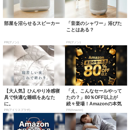
部屋を沼らせるスピーカー
「音楽のシャワー」浴びた
ことはある？
PR(デノン)
PR(デノン)
【大人気】ひんやり冷感寝
「え、こんなセールやって
具で快適な睡眠をあなた
たの？」80％OFF以上が
に。
続々登場！Amazonの本気
が...
PR(アイリスプラザ)
PR(Amazon)