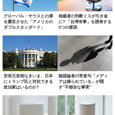
グローバル・サウスとの溝
独裁者の判断ミスが引き金
を露呈させた「アメリカの
に? 「台湾有事」を誘発する
ダブルスタンダード」
5つの要因
安倍元首相なきいま、日本
陰謀論者の常套句「メディ
にトランプ氏と対抗できる
アは操られている」が隠
政治家はいるのか?
す”不都合な事実”