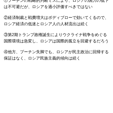
①プーチンの戦略的判断ミスにより、ロシアの国力の低下
は不可避だが、ロシアを過小評価すべきではない
②経済制裁と戦費増大はボディブローで効いてくるので、
ロシア経済の低迷とロシア人の人材流出は続く
③第2期トランプ政権誕生によりウクライナ戦争をめぐる
国際環境は急変し、ロシアは国際的孤立を回避するだろう
④他方、プーチン失脚でも、ロシアが民主政治に回帰する
保証はなく、ロシア民族主義的傾向は続く