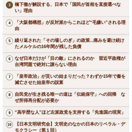
橋下徹が解説する、日本で「国民が首相を直接選べな
い」理由
「大阪都構想」が反対派からこれほど“毛嫌い”される理
由
繰り返された「その場しのぎ」の政策...痛みを避け続け
たメルケルの16年間が残した負債
なぜ日本だけが「目の敵」にされるのか 習近平政権が
台湾問題で絶対に譲らない理由
「皇帝政治」が災いの始まりだった？わずか15年で秦を
滅亡させた始皇帝の誤算
自民党が生き残る唯一の道は「伝統保守」への回帰 な
ぜ所得再分配が必要か
“高学歴な人”ほど左派政党を支持する「先進国の現実」
【日本文明研究会】文明史のなかの日本のリベラル・デ
モクラシー（第１回）