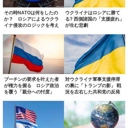
その時NATOは何をしたの
ウクライナはロシアに勝て
か？ ロシアによるウクラ
る? 西側諸国の「支援疲れ」
イナ侵攻のロジックを考え
が生む悲劇
る
プーチンの要求を叶えた者
対ウクライナ軍事支援停滞
が権力を握る ロシア政治
の裏に「トランプの影」 戦
を覆う「親分への忖度」
況を左右した共和党の反発