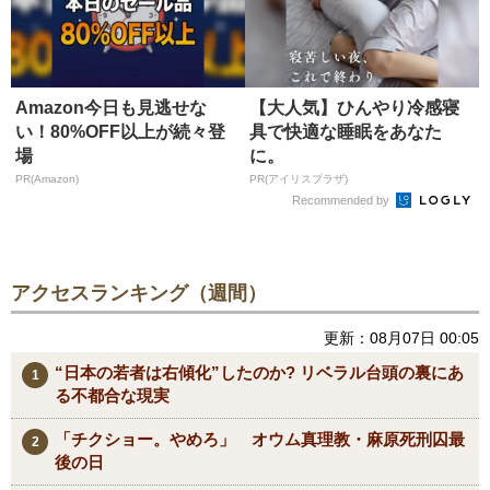
Amazon今日も見逃せな
【大人気】ひんやり冷感寝
い！80%OFF以上が続々登
具で快適な睡眠をあなた
場
に。
PR(Amazon)
PR(アイリスプラザ)
Recommended by
アクセスランキング（週間）
更新：08月07日 00:05
“日本の若者は右傾化”したのか? リベラル台頭の裏にあ
る不都合な現実
「チクショー。やめろ」 オウム真理教・麻原死刑囚最
後の日