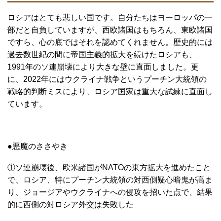
ロシアはとても悲しい国です。自分たちはヨーロッパの一
部だと自負していますが、西欧諸国はもちろん、東欧諸国
ですら、心の底ではそれを認めてくれません。歴史的には
過去数世紀の間に帝国主義的拡大を続けたロシアも、
1991年のソ連崩壊により大きな壁に直面しました。更
に、2022年にはウクライナ戦争というプーチン大統領の
戦略的判断ミスにより、ロシア国家は重大な試練に直面し
ています。
●悪魔のささやき
①ソ連崩壊後、欧米諸国がNATOの東方拡大を進めたこと
で、ロシア、特にプーチン大統領の対西側疑心暗鬼が高ま
り、ジョージアやウクライナへの侵攻を招いた点で、結果
的に西側の対ロシア外交は失敗した