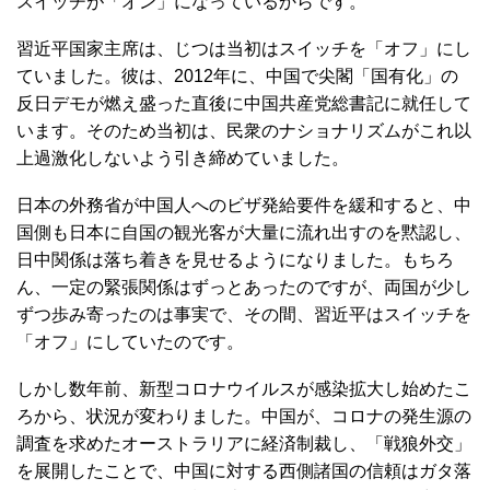
スイッチが「オン」になっているからです。
習近平国家主席は、じつは当初はスイッチを「オフ」にし
ていました。彼は、2012年に、中国で尖閣「国有化」の
反日デモが燃え盛った直後に中国共産党総書記に就任して
います。そのため当初は、民衆のナショナリズムがこれ以
上過激化しないよう引き締めていました。
日本の外務省が中国人へのビザ発給要件を緩和すると、中
国側も日本に自国の観光客が大量に流れ出すのを黙認し、
日中関係は落ち着きを見せるようになりました。もちろ
ん、一定の緊張関係はずっとあったのですが、両国が少し
ずつ歩み寄ったのは事実で、その間、習近平はスイッチを
「オフ」にしていたのです。
しかし数年前、新型コロナウイルスが感染拡大し始めたこ
ろから、状況が変わりました。中国が、コロナの発生源の
調査を求めたオーストラリアに経済制裁し、「戦狼外交」
を展開したことで、中国に対する西側諸国の信頼はガタ落