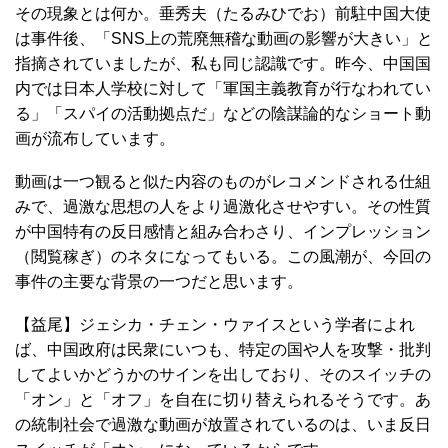
その現象とは何か。垂秀夫（たるみひでお）前駐中国大使
は事件後、「SNS上の荒廃無稽な動画の影響が大きい」と
指摘されていましたが、私も同じ認識です。昨今、中国国
内では日本人学校に対して「軍国主義教育が行なわれてい
る」「スパイの活動拠点だ」などの陰謀論的なショート動
画が流布しています。
動画は一つ観ると似た内容のものがレコメンドされる仕組
みで、過激な思想の人をより過激化させやすい。その性質
が中国特有の反日感情と組み合わさり、インプレッション
（閲覧稼ぎ）のネタになってもいる。この風潮が、今回の
事件の主要な背景の一つだと思います。
【益尾】ジェシカ・チェン・ウァイスという学者によれ
ば、中国政府は民衆にいつも、特定の国や人を攻撃・批判
してよいかどうかのサインを出しており、そのスイッチの
「オン」と「オフ」を自在に切り替えられるそうです。あ
の統制社会で過激な動画が放置されているのは、いま反日