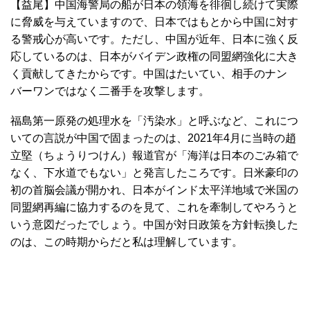
【益尾】中国海警局の船が日本の領海を徘徊し続けて実際
に脅威を与えていますので、日本ではもとから中国に対す
る警戒心が高いです。ただし、中国が近年、日本に強く反
応しているのは、日本がバイデン政権の同盟網強化に大き
く貢献してきたからです。中国はたいてい、相手のナン
バーワンではなく二番手を攻撃します。
福島第一原発の処理水を「汚染水」と呼ぶなど、これにつ
いての言説が中国で固まったのは、2021年4月に当時の趙
立堅（ちょうりつけん）報道官が「海洋は日本のごみ箱で
なく、下水道でもない」と発言したころです。日米豪印の
初の首脳会議が開かれ、日本がインド太平洋地域で米国の
同盟網再編に協力するのを見て、これを牽制してやろうと
いう意図だったでしょう。中国が対日政策を方針転換した
のは、この時期からだと私は理解しています。