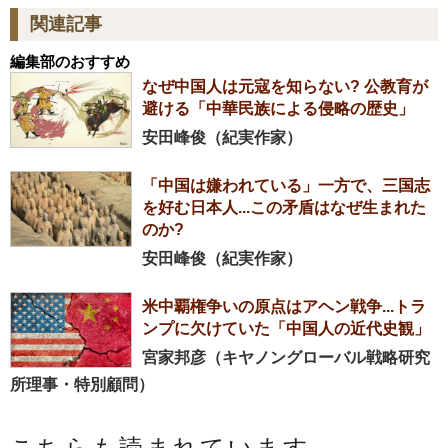
関連記事
編集部のおすすめ
なぜ中国人は元寇を知らない? 公教育が
避ける「中華民族による侵略の歴史」
安田峰俊（紀実作家）
「中国は嫌われている」一方で、三国志
を好む日本人...この矛盾はなぜ生まれた
のか?
安田峰俊（紀実作家）
米中覇権争いの原点はアヘン戦争...トラ
ンプに欠けていた「中国人の近代史観」
宮家邦彦（キヤノングローバル戦略研究
所理事・特別顧問）
こちらも読まれています