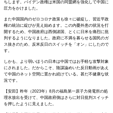
ちします。バイデン政権は米国の同盟網を強化して中国に
圧力をかけました。
また中国国内のゼロコロナ政策も徐々に破綻し、習近平政
権の統治に綻びが見え始めます。この内憂外患の状況を打
開するため、中国政府は西側諸国、とくに日米を痛烈に批
判するようになりました。政府に不満を募らせる国民のガ
ス抜きのため、反米反日のスイッチを「オン」にしたので
す。
しかも、より弱いほうの日本は中国ではお手軽な攻撃対象
にされました。だからこそ、陰謀論めいた反日動画があえ
て中国のネット空間に置かれ続けている。甚だ不健康な状
況です。
【安田】昨年（2023年）8月の福島第一原子力発電所の処
理水放出を受けて、中国政府側はさらに対日批判スイッチ
を押したように見えました。