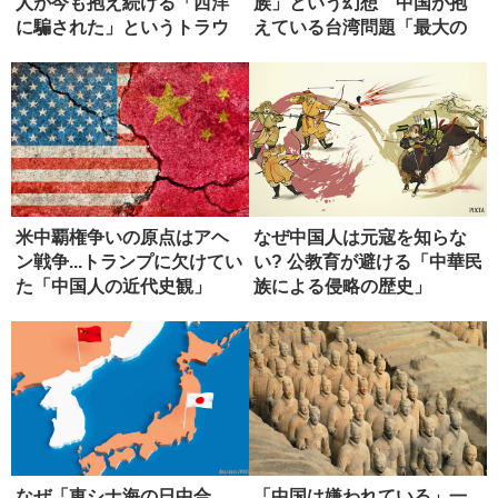
人が今も抱え続ける「西洋
族」という幻想 中国が抱
に騙された」というトラウ
えている台湾問題「最大の
マ
弱点」
米中覇権争いの原点はアヘ
なぜ中国人は元寇を知らな
ン戦争...トランプに欠けてい
い? 公教育が避ける「中華民
た「中国人の近代史観」
族による侵略の歴史」
なぜ「東シナ海の日中合
「中国は嫌われている」一