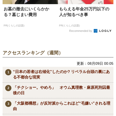
お墓の撤去にいくらかか
もらえる年金25万円以下の
る？墓じまい費用
人が知るべき事
PR(くらしの話題)
PR(くらしの話題)
Recommended by
アクセスランキング（週間）
更新：08月09日 00:05
“日本の若者は右傾化”したのか? リベラル台頭の裏にあ
る不都合な現実
「チクショー。やめろ」 オウム真理教・麻原死刑囚最
後の日
「大阪都構想」が反対派からこれほど“毛嫌い”される理
由