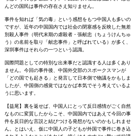
んどの国民は事件の存在さえ知りません。
事件を知れば「気の毒」という感想をもつ中国人も多いの
ですが、近年の中国国内では社会の閉塞感を反映した無差
別殺人事件（明代末期の虐殺者・張献忠（ちょうけんちゅ
う）の名前を取り「献忠事件」と呼ばれている）が多く、
深圳事件はそれらの一つという認識。
国際問題としての特別な出来事だと認識する人は多くあり
ません。今回の事件後、中国外交部のスポークスマンが
「どの国でも起きる」と発言して日本側で物議をかもしま
したが、中国側の感覚ではなかば本気でそう考えているよ
うに思います。
【益尾】裏を返せば、中国人にとって反日感情がごく自然
なものに変質したからこそ、中国国内ではあえて今回の事
件を反日的な言説と結びつける発想がないのかもしれませ
ん。とはいえ、仮に中国人の子どもが外国で事件に巻き込