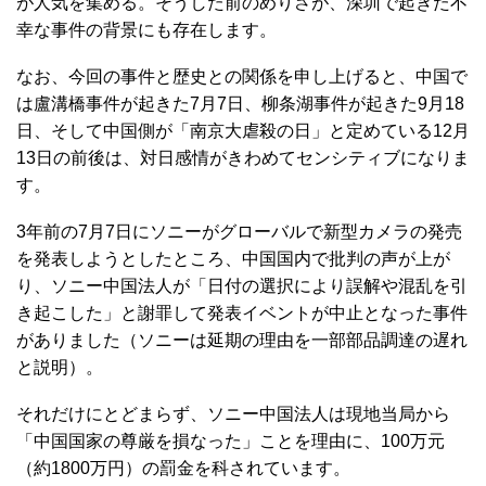
が人気を集める。そうした前のめりさが、深圳で起きた不
幸な事件の背景にも存在します。
なお、今回の事件と歴史との関係を申し上げると、中国で
は盧溝橋事件が起きた7月7日、柳条湖事件が起きた9月18
日、そして中国側が「南京大虐殺の日」と定めている12月
13日の前後は、対日感情がきわめてセンシティブになりま
す。
3年前の7月7日にソニーがグローバルで新型カメラの発売
を発表しようとしたところ、中国国内で批判の声が上が
り、ソニー中国法人が「日付の選択により誤解や混乱を引
き起こした」と謝罪して発表イベントが中止となった事件
がありました（ソニーは延期の理由を一部部品調達の遅れ
と説明）。
それだけにとどまらず、ソニー中国法人は現地当局から
「中国国家の尊厳を損なった」ことを理由に、100万元
（約1800万円）の罰金を科されています。