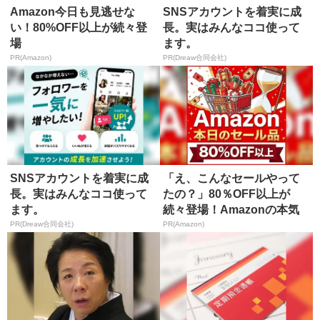
Amazon今日も見逃せな
SNSアカウントを着実に成
い！80%OFF以上が続々登
長。実はみんなココ使って
場
ます。
PR(Amazon)
PR(Dreaw合同会社)
SNSアカウントを着実に成
「え、こんなセールやって
長。実はみんなココ使って
たの？」80％OFF以上が
ます。
続々登場！Amazonの本気
が...
PR(Dreaw合同会社)
PR(Amazon)