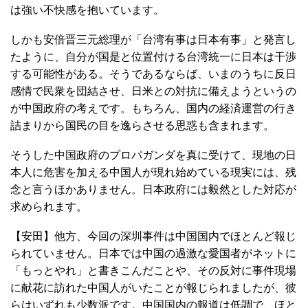
は強い不快感を抱いています。
しかも安倍晋三元総理が「台湾有事は日本有事」と発言し
たように、自分が国是と位置付ける台湾統一に日本は干渉
する可能性がある。そうであるならば、いまのうちに反日
感情で民衆を団結させ、日米との対抗に備えようというの
が中国政府の考えです。もちろん、国内の経済運営の行き
詰まりから国民の目を逸らさせる思惑も含まれます。
そうした中国政府のプロパガンダを真に受けて、現地の日
本人に危害を加える中国人が現れ始めている現実には、残
念と言うほかありません。日本政府には毅然とした対応が
求められます。
【安田】他方、今回の深圳事件は中国国内でほとんど報じ
られていません。日本では中国の過激な愛国者がネットに
「もっとやれ」と書きこんだことや、その反対に事件現場
に献花に訪れた中国人がいたことが報じられましたが、彼
らはいずれも少数派です。中国国内の報道は低調で、ほと