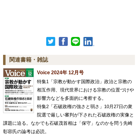
関連書籍・雑誌
Voice 2024年 12月号
特集1「宗教が動かす国際政治」政治と宗教の
相互作用、現代世界における宗教の位置づけや
影響力などを多面的に考察する。
特集2「石破政権の強さと弱さ」10月27日の衆
院選で厳しい審判が下された石破政権の実像と
課題に迫る。なかでも石破茂首相は「保守」なのかを問う先崎
彰容氏の論考は必読。