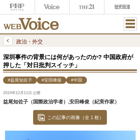
ME
NU
政治・外交
深圳事件の背景には何があったのか? 中国政府が
押した「対日批判スイッチ」
#益尾知佐子
#安田峰俊
#中国
2024年12月11日 公開
益尾知佐子（国際政治学者）,安田峰俊（紀実作家）
この記事の画像（全 1 枚）