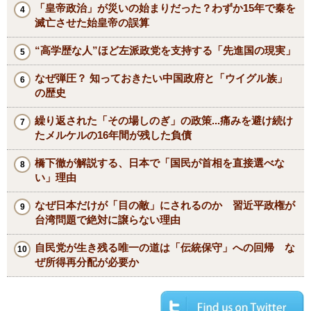
「皇帝政治」が災いの始まりだった？わずか15年で秦を
滅亡させた始皇帝の誤算
“高学歴な人”ほど左派政党を支持する「先進国の現実」
なぜ弾圧？ 知っておきたい中国政府と「ウイグル族」
の歴史
繰り返された「その場しのぎ」の政策...痛みを避け続け
たメルケルの16年間が残した負債
橋下徹が解説する、日本で「国民が首相を直接選べな
い」理由
なぜ日本だけが「目の敵」にされるのか 習近平政権が
台湾問題で絶対に譲らない理由
自民党が生き残る唯一の道は「伝統保守」への回帰 な
ぜ所得再分配が必要か