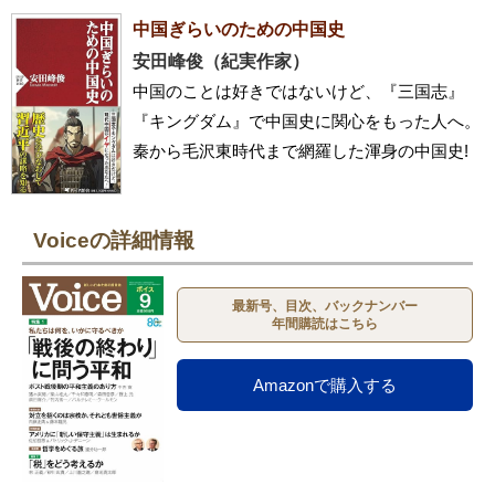
中国ぎらいのための中国史
安田峰俊（紀実作家）
中国のことは好きではないけど、『三国志』
『キングダム』で中国史に関心をもった人へ。
秦から毛沢東時代まで網羅した渾身の中国史!
Voiceの詳細情報
最新号、目次、バックナンバー
年間購読はこちら
Amazonで購入する