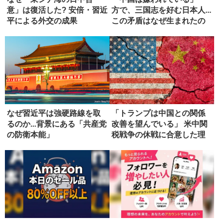
意」は復活した? 安倍・習近
方で、三国志を好む日本人...
平による外交の成果
この矛盾はなぜ生まれたの
か...
なぜ習近平は強硬路線を取
「トランプは中国との関係
るのか...背景にある「共産党
改善を望んでいる」 米中関
の防衛本能」
税戦争の休戦に合意した理
由