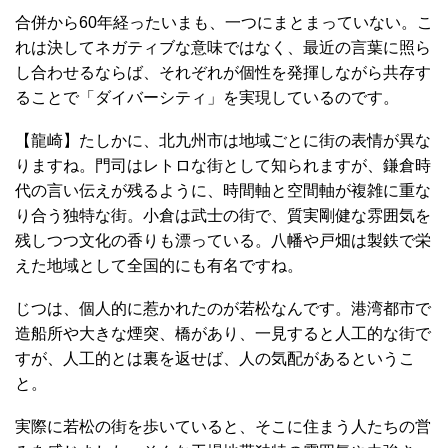
合併から60年経ったいまも、一つにまとまっていない。こ
れは決してネガティブな意味ではなく、最近の言葉に照ら
し合わせるならば、それぞれが個性を発揮しながら共存す
ることで「ダイバーシティ」を実現しているのです。
【龍崎】たしかに、北九州市は地域ごとに街の表情が異な
りますね。門司はレトロな街として知られますが、鎌倉時
代の言い伝えが残るように、時間軸と空間軸が複雑に重な
り合う独特な街。小倉は武士の街で、質実剛健な雰囲気を
残しつつ文化の香りも漂っている。八幡や戸畑は製鉄で栄
えた地域として全国的にも有名ですね。
じつは、個人的に惹かれたのが若松なんです。港湾都市で
造船所や大きな煙突、橋があり、一見すると人工的な街で
すが、人工的とは裏を返せば、人の気配があるというこ
と。
実際に若松の街を歩いていると、そこに住まう人たちの営