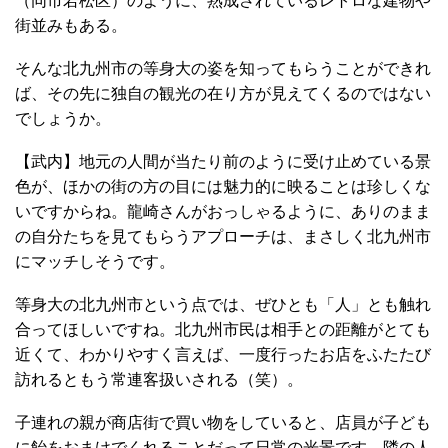
（同市若松区）のように、熟成されているレトロな建物や
街並みもある。
そんな北九州市の等身大の姿を知ってもらうことができれ
ば、その先に独自の観光の在り方が見えてくるのではない
でしょうか。
【武内】地元の人間が当たり前のように受け止めている景
色が、ほかの街の方の目には魅力的に映ることは珍しくな
いですからね。龍崎さんがおっしゃるように、ありのまま
の自分たちを見てもらうアプローチは、まさしく北九州市
にマッチしそうです。
等身大の北九州市という点では、ぜひとも「人」とも触れ
合ってほしいですね。北九州市民は相手との距離がとても
近くて、わかりやすく言えば、一度行ったお店をふたたび
訪れるともう常連客扱いされる（笑）。
子連れの親が商店街で買い物をしていると、店員が子ども
に飴をおまけでくれることだって日常の光景です。隣の人