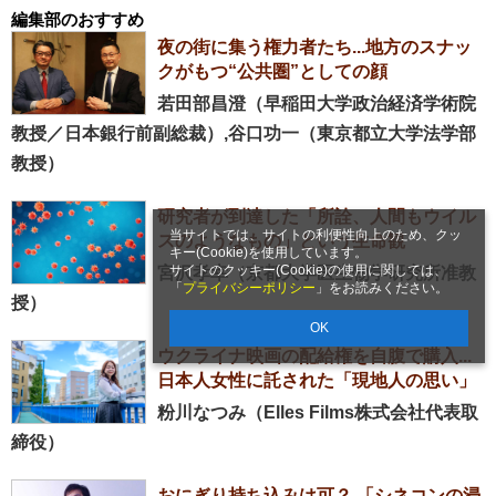
編集部のおすすめ
夜の街に集う権力者たち...地方のスナッ
クがもつ“公共圏”としての顔
若田部昌澄（早稲田大学政治経済学術院
教授／日本銀行前副総裁）,谷口功一（東京都立大学法学部
教授）
研究者が到達した「所詮、人間もウイル
当サイトでは、サイトの利便性向上のため、クッ
スのようなもの」という生命観
キー(Cookie)を使用しています。
サイトのクッキー(Cookie)の使用に関しては、
宮沢孝幸（京都大学医生物学研究所准教
「
プライバシーポリシー
」をお読みください。
授）
OK
ウクライナ映画の配給権を自腹で購入...
日本人女性に託された「現地人の思い」
粉川なつみ（Elles Films株式会社代表取
締役）
おにぎり持ち込みは可？ 「シネコンの浸