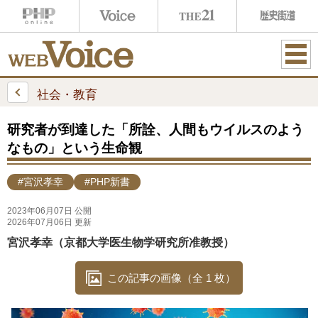
ME
NU
社会・教育
研究者が到達した「所詮、人間もウイルスのよう
なもの」という生命観
#宮沢孝幸
#PHP新書
2023年06月07日 公開
2026年07月06日 更新
宮沢孝幸（京都大学医生物学研究所准教授）
この記事の画像（全 1 枚）