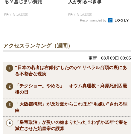
る？墓じまい費用
人が知るべき事
PR(くらしの話題)
PR(くらしの話題)
Recommended by
アクセスランキング（週間）
更新：08月09日 00:05
“日本の若者は右傾化”したのか? リベラル台頭の裏にあ
る不都合な現実
「チクショー。やめろ」 オウム真理教・麻原死刑囚最
後の日
「大阪都構想」が反対派からこれほど“毛嫌い”される理
由
「皇帝政治」が災いの始まりだった？わずか15年で秦を
滅亡させた始皇帝の誤算