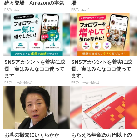
続々登場！Amazonの本気
場
が...
PR(Amazon)
PR(Amazon)
SNSアカウントを着実に成
SNSアカウントを着実に成
長。実はみんなココ使って
長。実はみんなココ使って
ます。
ます。
PR(Dreaw合同会社)
PR(Dreaw合同会社)
お墓の撤去にいくらかか
もらえる年金25万円以下の