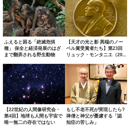
ふえると困る「絶滅危惧
【天才の光と影 異端のノー
種」 保全と経済発展のはざ
ベル賞受賞者たち】第23回
まで翻弄される野生動物
リュック・モンタニエ（20...
【22世紀の人間像研究会・
もし不老不死が実現したら?
第4回】地球も人間も宇宙で
禅僧と神父が憂慮する「認
唯一無二の存在ではない
知症の苦しみ」