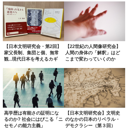
【日本文明研究会・第2回】
【22世紀の人間像研究会】
家父長制、集団と個、無常
人間の身体の「解釈」はど
観...現代日本を考えるカギ
こまで変わっていくのか
と...
（ディス...
高学歴は有能さの証明にな
【日本文明研究会】文明史
るのか? 社会にはびこる「ニ
のなかの日本のリベラル・
セモノの能力主義」
デモクラシー（第３回）