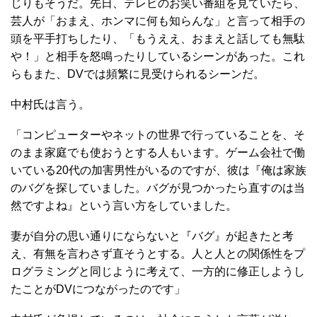
じりもそうだ。先日、テレビのお笑い番組を見ていたら、
芸人が「おまえ、ホンマに何も知らんな」と言って相手の
頭を平手打ちしたり、「もうええ、おまえと話しても無駄
や！」と相手を怒鳴ったりしているシーンがあった。これ
らもまた、DVでは頻繁に見受けられるシーンだ。
中村氏は言う。
「コンピューターやネットの世界で行っていることを、そ
のまま家庭でも使おうとする人もいます。ゲーム会社で働
いている20代の加害男性がいるのですが、彼は『俺は家族
のバグを探していました。バグが見つかったら直すのは当
然ですよね』という言い方をしていました。
妻が自分の思い通りにならないと『バグ』が起きたと考
え、有無を言わさず直そうとする。人と人との関係性をプ
ログラミングと同じように考えて、一方的に修正しようし
たことがDVにつながったのです」