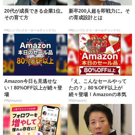
20代が成長できる企業1位。
新卒200人超を即戦力に。そ
その育て方
の育成設計とは
PR(シンプレクス・ホールディングス)
PR(シンプレクス・ホールディングス)
Amazon今日も見逃せな
「え、こんなセールやって
い！80%OFF以上が続々登
たの？」80％OFF以上が
場
続々登場！Amazonの本気
が...
PR(Amazon)
PR(Amazon)