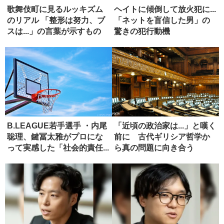
歌舞伎町に見るルッキズム
ヘイトに傾倒して放火犯に...
のリアル 「整形は努力、ブ
「ネットを盲信した男」の
スは...」の言葉が示すもの
驚きの犯行動機
B.LEAGUE若手選手 ・内尾
「近頃の政治家は...」と嘆く
聡理、鍵冨太雅がプロにな
前に 古代ギリシア哲学か
って実感した「社会的責任...
ら真の問題に向き合う