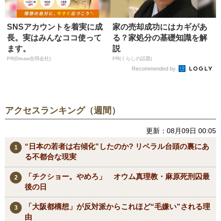
SNSアカウントを着実に成
家の売却成功にはカギがあ
長。実はみんなココ使って
る？家処分の基礎知識を解
ます。
説
PR(Dreaw合同会社)
PR(くらしの話題)
Recommended by
アクセスランキング（週間）
更新：08月09日 00:05
“日本の若者は右傾化”したのか? リベラル台頭の裏にあ
る不都合な現実
「チクショー。やめろ」 オウム真理教・麻原死刑囚最
後の日
「大阪都構想」が反対派からこれほど“毛嫌い”される理
由