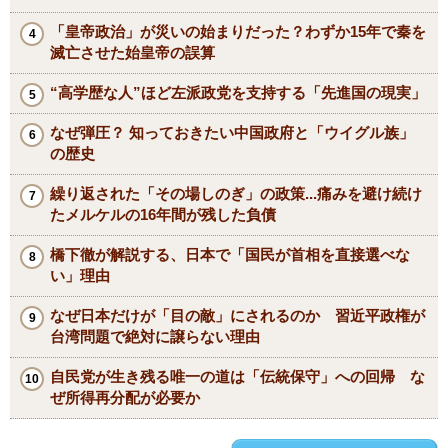
「皇帝政治」が災いの始まりだった？わずか15年で秦を
滅亡させた始皇帝の誤算
“高学歴な人”ほど左派政党を支持する「先進国の現実」
なぜ弾圧？ 知っておきたい中国政府と「ウイグル族」
の歴史
繰り返された「その場しのぎ」の政策...痛みを避け続け
たメルケルの16年間が残した負債
橋下徹が解説する、日本で「国民が首相を直接選べな
い」理由
なぜ日本だけが「目の敵」にされるのか 習近平政権が
台湾問題で絶対に譲らない理由
自民党が生き残る唯一の道は「伝統保守」への回帰 な
ぜ所得再分配が必要か