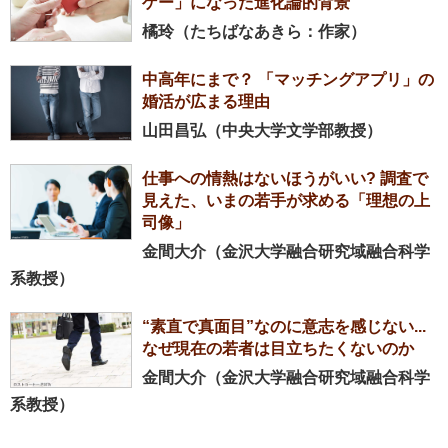
ゲー」になった進化論的背景
橘玲（たちばなあきら：作家）
中高年にまで？ 「マッチングアプリ」の
婚活が広まる理由
山田昌弘（中央大学文学部教授）
仕事への情熱はないほうがいい? 調査で
見えた、いまの若手が求める「理想の上
司像」
金間大介（金沢大学融合研究域融合科学
系教授）
“素直で真面目”なのに意志を感じない...
なぜ現在の若者は目立ちたくないのか
金間大介（金沢大学融合研究域融合科学
系教授）