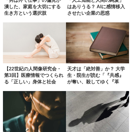
「男は外で仕事」の偏見が
「人工知能と人間の純愛」
潰した、家庭を大切にする
はありうる？ AIに感情移入
生き方という選択肢
させたい企業の思惑
【22世紀の人間像研究会・
天才は「絶対善」か？ 大学
第3回】医療情報でつくられ
生・院生が読む「『共感』
る「正しい」身体と社会
が奪い、殺してゆく『革
新』」【...