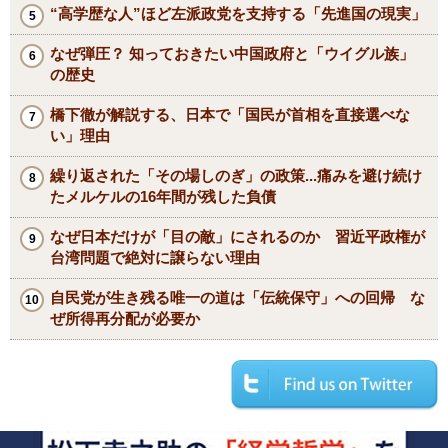
“高学歴な人”ほど左派政党を支持する「先進国の現実」
なぜ弾圧？ 知っておきたい中国政府と「ウイグル族」
の歴史
橋下徹が解説する、日本で「国民が首相を直接選べな
い」理由
繰り返された「その場しのぎ」の政策...痛みを避け続け
たメルケルの16年間が残した負債
なぜ日本だけが「目の敵」にされるのか 習近平政権が
台湾問題で絶対に譲らない理由
自民党が生き残る唯一の道は「伝統保守」への回帰 な
ぜ所得再分配が必要か