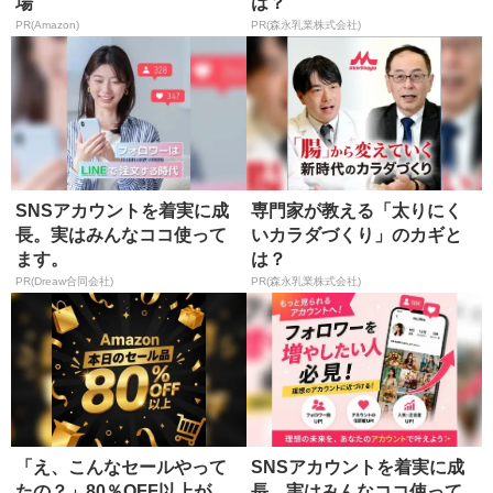
場
は？
PR(Amazon)
PR(森永乳業株式会社)
SNSアカウントを着実に成
専門家が教える「太りにく
長。実はみんなココ使って
いカラダづくり」のカギと
ます。
は？
PR(Dreaw合同会社)
PR(森永乳業株式会社)
「え、こんなセールやって
SNSアカウントを着実に成
たの？」80％OFF以上が
長。実はみんなココ使って