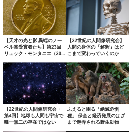
【天才の光と影 異端のノー
【22世紀の人間像研究会】
ベル賞受賞者たち】第23回
人間の身体の「解釈」はど
リュック・モンタニエ（20...
こまで変わっていくのか
（１）
【22世紀の人間像研究会・
ふえると困る「絶滅危惧
第4回】地球も人間も宇宙で
種」 保全と経済発展のはざ
唯一無二の存在ではない
まで翻弄される野生動物