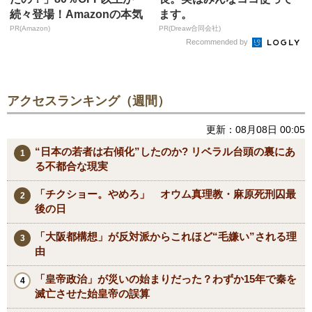
続々登場！Amazonの本気
ます。
が...
PR(Amazon)
PR(Dreaw合同会社)
Recommended by
アクセスランキング（週間）
更新：08月08日 00:05
“日本の若者は右傾化”したのか? リベラル台頭の裏にあ
る不都合な現実
「チクショー。やめろ」 オウム真理教・麻原死刑囚最
後の日
「大阪都構想」が反対派からこれほど“毛嫌い”される理
由
「皇帝政治」が災いの始まりだった？わずか15年で秦を
滅亡させた始皇帝の誤算