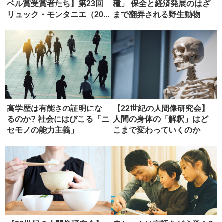
ベル賞受賞者たち】第23回
種」 保全と経済発展のはざ
リュック・モンタニエ（20...
まで翻弄される野生動物
高学歴は有能さの証明にな
【22世紀の人間像研究会】
るのか? 社会にはびこる「ニ
人間の身体の「解釈」はど
セモノの能力主義」
こまで変わっていくのか
（１）