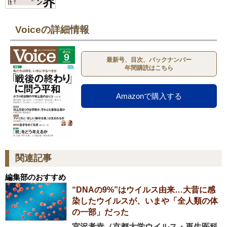
Voiceの詳細情報
最新号、目次、バックナンバー
年間購読はこちら
Amazonで購入する
関連記事
編集部のおすすめ
“DNAの9%”はウイルス由来…大昔に感
染したウイルスが、いまや「全人類の体
の一部」だった
宮沢孝幸（京都大学ウイルス・再生医科