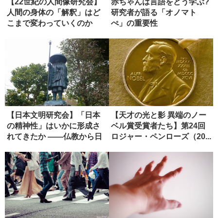
【22世紀の人間像研究会】
赤ちゃんは言語をどう学ぶ?
人間の身体の「解釈」はど
研究者が語る「オノマト
こまで変わっていくのか
ぺ」の重要性
（ディス...
【日本文明研究会】「日本
【天才の光と影 異端のノー
の精神性」はいかに形成さ
ベル賞受賞者たち】第24回
れてきたか ――仏教から日
ロジャー・ペンローズ（20...
本政治...