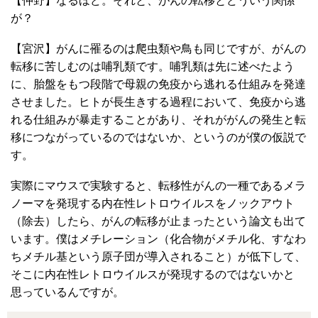
【仲野】なるほど。それと、がんの転移とどういう関係
が？
【宮沢】がんに罹るのは爬虫類や鳥も同じですが、がんの
転移に苦しむのは哺乳類です。哺乳類は先に述べたよう
に、胎盤をもつ段階で母親の免疫から逃れる仕組みを発達
させました。ヒトが長生きする過程において、免疫から逃
れる仕組みが暴走することがあり、それががんの発生と転
移につながっているのではないか、というのが僕の仮説で
す。
実際にマウスで実験すると、転移性がんの一種であるメラ
ノーマを発現する内在性レトロウイルスをノックアウト
（除去）したら、がんの転移が止まったという論文も出て
います。僕はメチレーション（化合物がメチル化、すなわ
ちメチル基という原子団が導入されること）が低下して、
そこに内在性レトロウイルスが発現するのではないかと
思っているんですが。