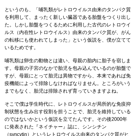
というのも、「哺乳類がレトロウイルス由来のタンパク質
を利用して、まったく新しい臓器である胎盤をつくり出し
た。しかし胎盤をつくるために利用した古代のレトロウイ
ルス（内在性レトロウイルス）由来のタンパク質が、がん
の転移にも使われてしまった」という仮説を、僕が立てて
いるためです。
哺乳類は卵生の動物とは違い、母親の胎内に胎子を宿しま
す。母親の子宮のなかで胎児を包み込んでいるのが胎盤で
すが、母親にとって胎児は異物ですから、本来であれば免
疫機能によって排除しなければなりません。ところがいう
までもなく、胎児は排除されず育っていきますよね。
そこで僕は学生時代に、レトロウイルスが局所的な免疫抑
制状態を生み出す役割を担うことで、胎児を維持している
のではないかという仮説を立てたんです。その後2000年
に発表された『ネイチャー』誌に、シンシチン
（syncytin）というレトロウイルス由来のタンパク質がヒ