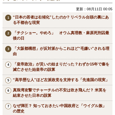
更新：08月11日 00:05
“日本の若者は右傾化”したのか? リベラル台頭の裏にあ
る不都合な現実
「チクショー。やめろ」 オウム真理教・麻原死刑囚最
後の日
「大阪都構想」が反対派からこれほど“毛嫌い”される理
由
「皇帝政治」が災いの始まりだった？わずか15年で秦を
滅亡させた始皇帝の誤算
“高学歴な人”ほど左派政党を支持する「先進国の現実」
真珠湾攻撃でチャーチルの不安は吹き飛んだ？ 米英を
結束させた日本の誤算
なぜ弾圧？ 知っておきたい中国政府と「ウイグル族」
の歴史