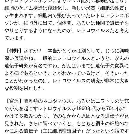
レトロトランスポゾンによりＤＮＡ配列の移動が起こり、
細胞のゲノム構造は複雑化し、新しい形質（細胞の性質）
が生まれます。細胞内で飛び交っていたレトロトランスポ
ゾンが、細胞外に出て、個体間、あるいは種間で遺伝子を
やりとりするようになったのが、レトロウイルスだと考え
ています。
【仲野】さすが！ 本当かどうかは別として、じつに興味
深い仮説やね。一般的にレトロウイルスというと、がんの
遺伝子研究が有名ですね。がんはいまでは遺伝子の変異に
よる病であるということがわかっているけど、そういった
ことがわかったのは、レトロウイルスの研究が非常に大き
な役割を果たした。
【宮沢】哺乳類のネコやマウス、あるいはニワトリの研究
でがんを起こすレトロウイルスが1960年代から70年代に
かけて多数みつかり、そのなかから原因となる遺伝子が発
見された。さらに調べていくと、もともと宿主の細胞のな
かにある遺伝子（主に細胞増殖因子）だったという話です