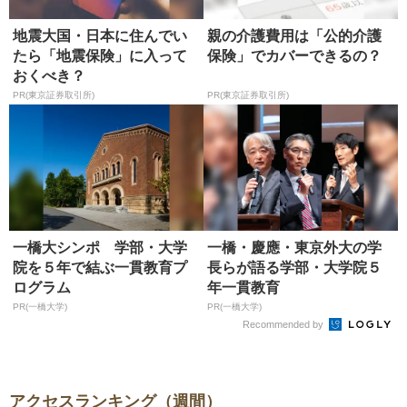
地震大国・日本に住んでい
親の介護費用は「公的介護
たら「地震保険」に入って
保険」でカバーできるの？
おくべき？
PR(東京証券取引所)
PR(東京証券取引所)
一橋大シンポ 学部・大学
一橋・慶應・東京外大の学
院を５年で結ぶ一貫教育プ
長らが語る学部・大学院５
ログラム
年一貫教育
PR(一橋大学)
PR(一橋大学)
Recommended by
アクセスランキング（週間）