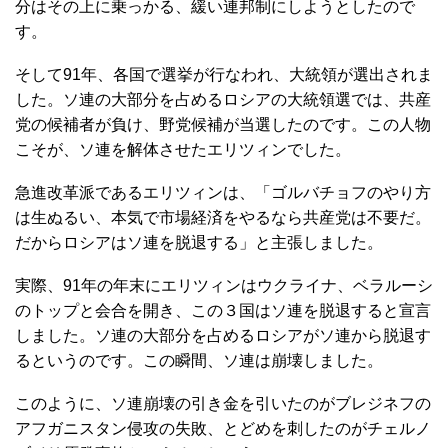
分はその上に乗っかる、緩い連邦制にしようとしたので
す。
そして91年、各国で選挙が行なわれ、大統領が選出されま
した。ソ連の大部分を占めるロシアの大統領選では、共産
党の候補者が負け、野党候補が当選したのです。この人物
こそが、ソ連を解体させたエリツィンでした。
急進改革派であるエリツィンは、「ゴルバチョフのやり方
は生ぬるい、本気で市場経済をやるなら共産党は不要だ。
だからロシアはソ連を脱退する」と主張しました。
実際、91年の年末にエリツィンはウクライナ、ベラルーシ
のトップと会合を開き、この３国はソ連を脱退すると宣言
しました。ソ連の大部分を占めるロシアがソ連から脱退す
るというのです。この瞬間、ソ連は崩壊しました。
このように、ソ連崩壊の引き金を引いたのがブレジネフの
アフガニスタン侵攻の失敗、とどめを刺したのがチェルノ