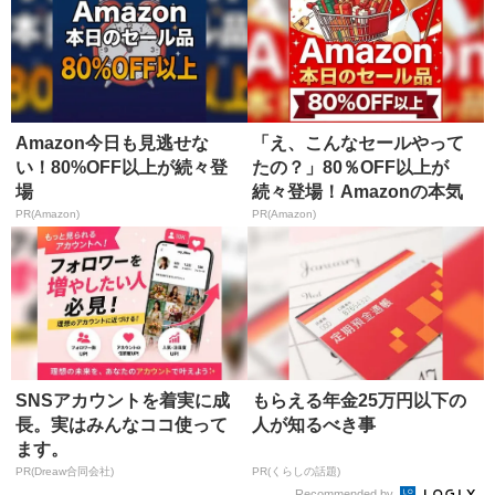
Amazon今日も見逃せな
「え、こんなセールやって
い！80%OFF以上が続々登
たの？」80％OFF以上が
場
続々登場！Amazonの本気
が...
PR(Amazon)
PR(Amazon)
SNSアカウントを着実に成
もらえる年金25万円以下の
長。実はみんなココ使って
人が知るべき事
ます。
PR(Dreaw合同会社)
PR(くらしの話題)
Recommended by