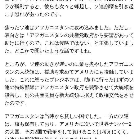
ラが勝利すると、彼らも次々と蜂起し、ソ連崩壊を引き起
こす恐れがあったのです。
焦ったソ連はアフガニスタンに攻め込みました。ただし、
表向きは「アフガニスタンの共産党政府から要請があって
助けに行くので、これは侵略ではない」と主張していまし
た。どこかで聞いたような話ですよね。
ところが、ソ連の動きが遅いのに業を煮やしたアフガニス
タンの大統領は、援助を求めてアメリカにも接触していま
した。これに怒ったブレジネフは、助けに行ったはずのソ
連の特殊部隊にアフガニスタン政府を襲撃させて大統領を
殺害し、別の共産党員を新大統領に据えて政権交代をさせ
たのです。
アフガニスタンは当時から貧しい国でした。一方のソ連
は、核も保有しており、アメリカに次いで世界ナンバー2
の大国。その2国で戦争をして負けることは考えにくく、