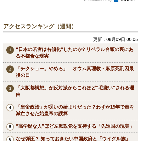
アクセスランキング（週間）
更新：08月09日 00:05
“日本の若者は右傾化”したのか? リベラル台頭の裏にあ
る不都合な現実
「チクショー。やめろ」 オウム真理教・麻原死刑囚最
後の日
「大阪都構想」が反対派からこれほど“毛嫌い”される理
由
「皇帝政治」が災いの始まりだった？わずか15年で秦を
滅亡させた始皇帝の誤算
“高学歴な人”ほど左派政党を支持する「先進国の現実」
なぜ弾圧？ 知っておきたい中国政府と「ウイグル族」