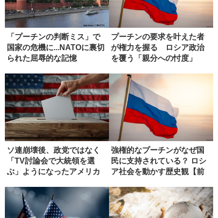
「プーチンの判断ミス」で
プーチンの要求を叶えた者
国家の危機に...NATOに裏切
が権力を握る ロシア政治
られた屈辱的な記憶
を覆う「親分への忖度」
ソ連崩壊後、政党ではなく
強権的なプーチンがなぜ国
「TV討論会で大統領を選
民に支持されている？ ロシ
ぶ」ようになったアメリカ
ア社会を動かす歴史観【前
国民
編】