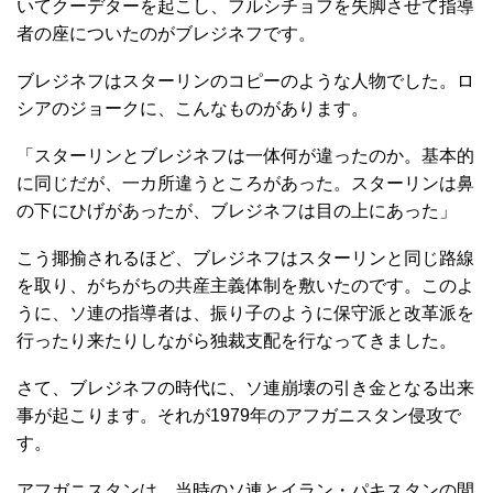
いてクーデターを起こし、フルシチョフを失脚させて指導
者の座についたのがブレジネフです。
ブレジネフはスターリンのコピーのような人物でした。ロ
シアのジョークに、こんなものがあります。
「スターリンとブレジネフは一体何が違ったのか。基本的
に同じだが、一カ所違うところがあった。スターリンは鼻
の下にひげがあったが、ブレジネフは目の上にあった」
こう揶揄されるほど、ブレジネフはスターリンと同じ路線
を取り、がちがちの共産主義体制を敷いたのです。このよ
うに、ソ連の指導者は、振り子のように保守派と改革派を
行ったり来たりしながら独裁支配を行なってきました。
さて、ブレジネフの時代に、ソ連崩壊の引き金となる出来
事が起こります。それが1979年のアフガニスタン侵攻で
す。
アフガニスタンは、当時のソ連とイラン・パキスタンの間