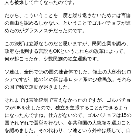
人も被爆して亡くなったのです。
だから、こういうことを二度と繰り返さないためには言論
の自由を認めるしかない、ということでゴルバチョフが進
めたのがグラスノスチだったのです。
この決断は立派なものだと思いますが、民間企業を認め、
政府を批判する言説もOKというこれらの改革によって、
何が起こったか。少数民族の独立運動です。
ソ連は、全部で15の国の連合体でした。領土の大部分はロ
シアですが、他の14の国は非ロシア系の少数民族。それら
の国で独立運動が起きました。
それまでは言論統制で言えなかったのですが、ゴルバチョ
フがOKを出したので、独立を主張することができるよう
になったんですね。仕方がないので、ゴルバチョフは15の
国それぞれで選挙を行ない、各共和国の大統領を選ぶこと
を認めました。その代わり、ソ連という外枠は残して、自