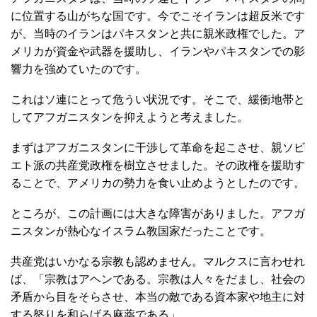
に位置する山がちな国です。今でこそイランは超反米です
が、当時のイランはパキスタンと共に親米政権でした。ア
メリカが資金や武器を援助し、イランやパキスタンでの影
響力を強めていたのです。
これはソ連にとって危うい状況です。そこで、緩衝地帯と
してアフガニスタンを抑えようと考えました。
まずはアフガニスタンに干渉して革命を起こさせ、親ソビ
エト派の共産党政権を樹立させました。その政権を援助す
ることで、アメリカの勢力を食い止めようとしたのです。
ところが、この計画には大きな障害がありました。アフガ
ニスタンが熱心なイスラム教国家だったことです。
共産党はいかなる宗教も認めません。マルクスに言わせれ
ば、「宗教はアヘンである。宗教は人々をだまし、社会の
矛盾から目をそらさせ、本当の敵である資本家や地主に対
する怒りを和らげる麻薬である」。