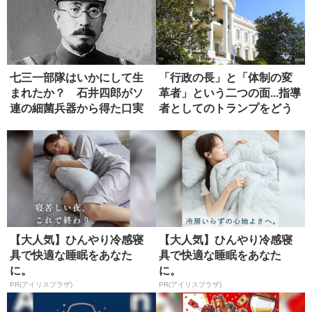
七三一部隊はいかにして生
「行政の長」と「体制の変
まれたか？ 石井四郎がソ
革者」という二つの面...指導
連の細菌兵器から得た口実
者としてのトランプをどう
評...
【大人気】ひんやり冷感寝
【大人気】ひんやり冷感寝
具で快適な睡眠をあなた
具で快適な睡眠をあなた
に。
に。
PR(アイリスプラザ)
PR(アイリスプラザ)