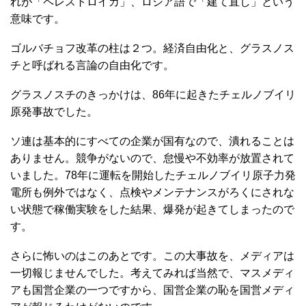
れが「ペレストロイカ」、ロシア語で「建て直し」という
意味です。
ゴルバチョフ改革の柱は２つ。経済自由化と、グラスノス
チと呼ばれる言論の自由化です。
グラスノスチのきっかけは、86年に起きたチェルノブイリ
原発事故でした。
ソ連は基本的にすべての企業が国有なので、潰れることは
ありません。競争がないので、怠慢や不効率が放置されて
いました。78年に運転を開始したチェルノブイリ原子力発
電所も例外ではなく、点検やメンテナンスがろくにされな
い状態で稼働実験をした結果、爆発が起きてしまったので
す。
さらに怖いのはこのあとです。この大事故を、メディアは
一切報じませんでした。考えてみれば当然で、マスメディ
アも国営企業の一つですから、国営企業の恥を国営メディ