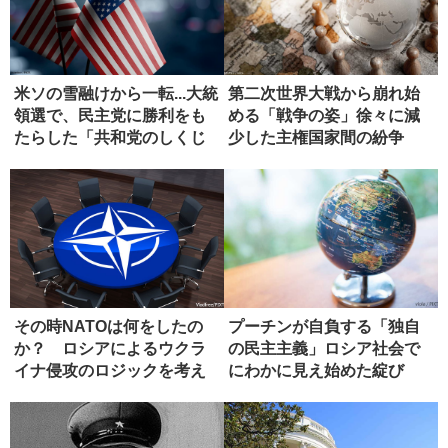
米ソの雪融けから一転...大統
第二次世界大戦から崩れ始
領選で、民主党に勝利をも
める「戦争の姿」徐々に減
たらした「共和党のしくじ
少した主権国家間の紛争
り...
その時NATOは何をしたの
プーチンが自負する「独自
か？ ロシアによるウクラ
の民主主義」ロシア社会で
イナ侵攻のロジックを考え
にわかに見え始めた綻び
る
【後編】