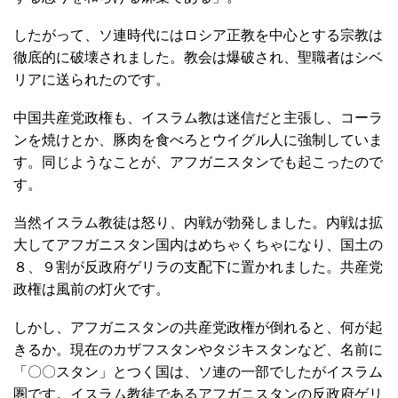
したがって、ソ連時代にはロシア正教を中心とする宗教は
徹底的に破壊されました。教会は爆破され、聖職者はシベ
リアに送られたのです。
中国共産党政権も、イスラム教は迷信だと主張し、コーラ
ンを焼けとか、豚肉を食べろとウイグル人に強制していま
す。同じようなことが、アフガニスタンでも起こったので
す。
当然イスラム教徒は怒り、内戦が勃発しました。内戦は拡
大してアフガニスタン国内はめちゃくちゃになり、国土の
８、９割が反政府ゲリラの支配下に置かれました。共産党
政権は風前の灯火です。
しかし、アフガニスタンの共産党政権が倒れると、何が起
きるか。現在のカザフスタンやタジキスタンなど、名前に
「〇〇スタン」とつく国は、ソ連の一部でしたがイスラム
圏です。イスラム教徒であるアフガニスタンの反政府ゲリ