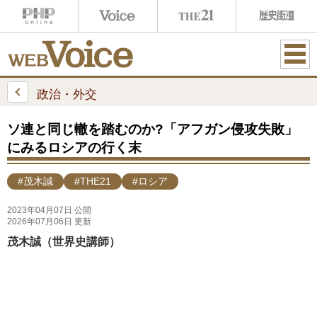
ME
NU
政治・外交
ソ連と同じ轍を踏むのか?「アフガン侵攻失敗」
にみるロシアの行く末
#茂木誠
#THE21
#ロシア
2023年04月07日 公開
2026年07月06日 更新
茂木誠（世界史講師）