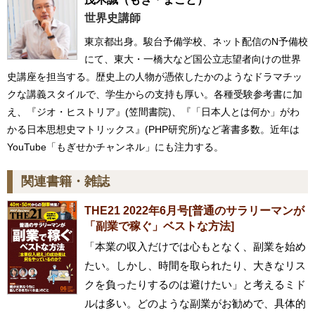
世界史講師
東京都出身。駿台予備学校、ネット配信のN予備校
にて、東大・一橋大など国公立志望者向けの世界
史講座を担当する。歴史上の人物が憑依したかのようなドラマチッ
クな講義スタイルで、学生からの支持も厚い。各種受験参考書に加
え、『ジオ・ヒストリア』(笠間書院)、『「日本人とは何か」がわ
かる日本思想史マトリックス』(PHP研究所)など著書多数。近年は
YouTube「もぎせかチャンネル」にも注力する。
関連書籍・雑誌
THE21 2022年6月号[普通のサラリーマンが
「副業で稼ぐ」ベストな方法]
「本業の収入だけでは心もとなく、副業を始め
たい。しかし、時間を取られたり、大きなリス
クを負ったりするのは避けたい」と考えるミド
ルは多い。どのような副業がお勧めで、具体的