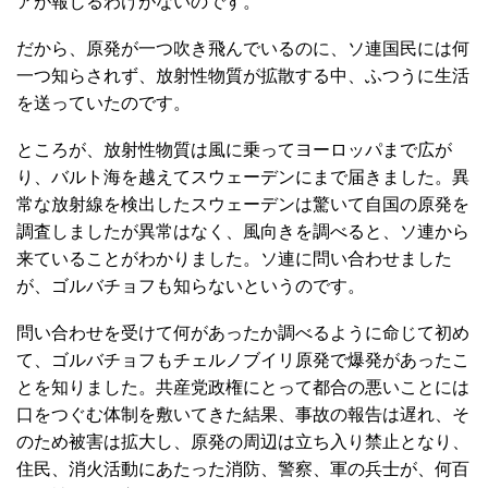
アが報じるわけがないのです。
だから、原発が一つ吹き飛んでいるのに、ソ連国民には何
一つ知らされず、放射性物質が拡散する中、ふつうに生活
を送っていたのです。
ところが、放射性物質は風に乗ってヨーロッパまで広が
り、バルト海を越えてスウェーデンにまで届きました。異
常な放射線を検出したスウェーデンは驚いて自国の原発を
調査しましたが異常はなく、風向きを調べると、ソ連から
来ていることがわかりました。ソ連に問い合わせました
が、ゴルバチョフも知らないというのです。
問い合わせを受けて何があったか調べるように命じて初め
て、ゴルバチョフもチェルノブイリ原発で爆発があったこ
とを知りました。共産党政権にとって都合の悪いことには
口をつぐむ体制を敷いてきた結果、事故の報告は遅れ、そ
のため被害は拡大し、原発の周辺は立ち入り禁止となり、
住民、消火活動にあたった消防、警察、軍の兵士が、何百