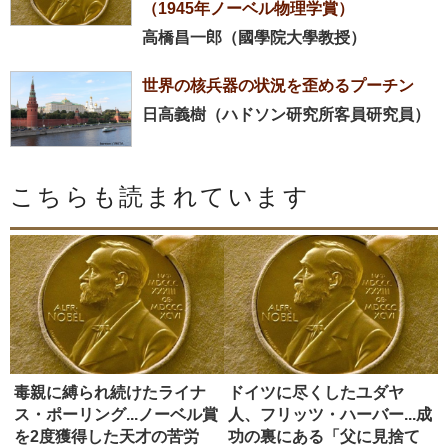
（1945年ノーベル物理学賞）
高橋昌一郎（國學院大學教授）
世界の核兵器の状況を歪めるプーチン
日高義樹（ハドソン研究所客員研究員）
こちらも読まれています
毒親に縛られ続けたライナ
ドイツに尽くしたユダヤ
ス・ポーリング...ノーベル賞
人、フリッツ・ハーバー...成
を2度獲得した天才の苦労
功の裏にある「父に見捨て