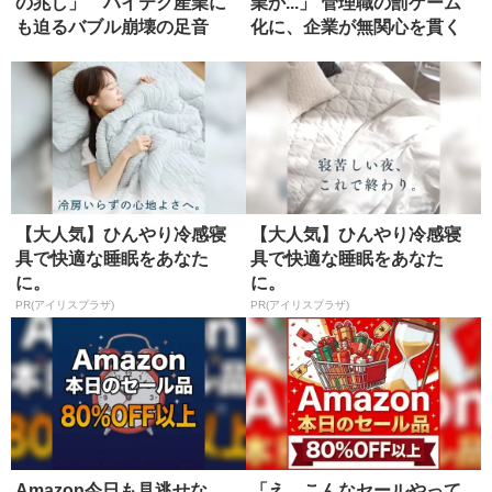
の兆し」 ハイテク産業に
業か...」 管理職の罰ゲーム
も迫るバブル崩壊の足音
化に、企業が無関心を貫く
ワ...
【大人気】ひんやり冷感寝
【大人気】ひんやり冷感寝
具で快適な睡眠をあなた
具で快適な睡眠をあなた
に。
に。
PR(アイリスプラザ)
PR(アイリスプラザ)
Amazon今日も見逃せな
「え、こんなセールやって