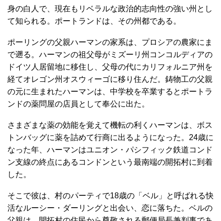
身の白人で、現在もリベラルな政治的志向性の強い州とし
て知られる。ポートランドは、その州都である。
ポーリングの父親ハーマンの家系は、プロシアの農家にま
で遡る。ハーマンの祖父母がミズーリ州コンコルディアの
ドイツ人居留地に移住し、父母の代にカリフォルニア州を
経てオレゴン州オスウィーゴに移り住んだ。鋳物工の父親
の元に生まれたハーマンは、中学校を卒業するとポートラ
ンドの薬問屋の店員として奉公に出た。
さまざまな薬の効能を覚えて機転の利くハーマンは、ボス
トンバッグに薬を詰めて行商に出るようになった。24歳に
なった年、ハーマンはユニオン・パシフィック鉄道コンド
ン支線の終点にあるコンドンという最南端の開拓村に到着
した。
そこで彼は、村のパーティで18歳の「ベル」と呼ばれる快
活なルーシー・ダーリングと出会い、恋に落ちた。ベルの
父親は、開拓村の住民から尊敬される郵便局長兼判事であ