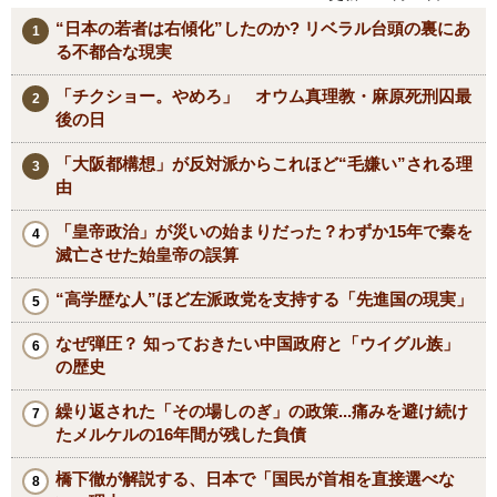
“日本の若者は右傾化”したのか? リベラル台頭の裏にあ
る不都合な現実
「チクショー。やめろ」 オウム真理教・麻原死刑囚最
後の日
「大阪都構想」が反対派からこれほど“毛嫌い”される理
由
「皇帝政治」が災いの始まりだった？わずか15年で秦を
滅亡させた始皇帝の誤算
“高学歴な人”ほど左派政党を支持する「先進国の現実」
なぜ弾圧？ 知っておきたい中国政府と「ウイグル族」
の歴史
繰り返された「その場しのぎ」の政策...痛みを避け続け
たメルケルの16年間が残した負債
橋下徹が解説する、日本で「国民が首相を直接選べな