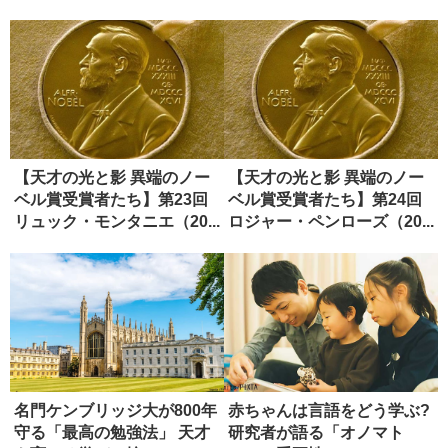
られ...
【天才の光と影 異端のノー
【天才の光と影 異端のノー
ベル賞受賞者たち】第23回
ベル賞受賞者たち】第24回
リュック・モンタニエ（20...
ロジャー・ペンローズ（20...
名門ケンブリッジ大が800年
赤ちゃんは言語をどう学ぶ?
守る「最高の勉強法」 天才
研究者が語る「オノマト