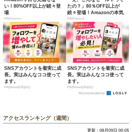
い！80%OFF以上が続々登
たの？」80％OFF以上が
場
続々登場！Amazonの本気
が...
PR(Amazon)
PR(Amazon)
SNSアカウントを着実に成
SNSアカウントを着実に成
長。実はみんなココ使って
長。実はみんなココ使って
ます。
ます。
PR(Dreaw合同会社)
PR(Dreaw合同会社)
Recommended by
アクセスランキング（週間）
更新：08月09日 00:05