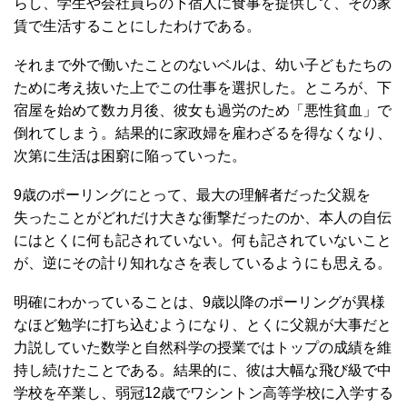
らし、学生や会社員らの下宿人に食事を提供して、その家
賃で生活することにしたわけである。
それまで外で働いたことのないベルは、幼い子どもたちの
ために考え抜いた上でこの仕事を選択した。ところが、下
宿屋を始めて数カ月後、彼女も過労のため「悪性貧血」で
倒れてしまう。結果的に家政婦を雇わざるを得なくなり、
次第に生活は困窮に陥っていった。
9歳のポーリングにとって、最大の理解者だった父親を
失ったことがどれだけ大きな衝撃だったのか、本人の自伝
にはとくに何も記されていない。何も記されていないこと
が、逆にその計り知れなさを表しているようにも思える。
明確にわかっていることは、9歳以降のポーリングが異様
なほど勉学に打ち込むようになり、とくに父親が大事だと
力説していた数学と自然科学の授業ではトップの成績を維
持し続けたことである。結果的に、彼は大幅な飛び級で中
学校を卒業し、弱冠12歳でワシントン高等学校に入学する