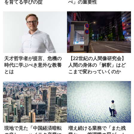
を育てる学びの掟
ぺ」の重要性
天才哲学者が提言、危機の
【22世紀の人間像研究会】
時代に学ぶべき意外な教養
人間の身体の「解釈」はど
とは
こまで変わっていくのか
（ディス...
現地で見た「中国経済暗転
増え続ける業務で「また残