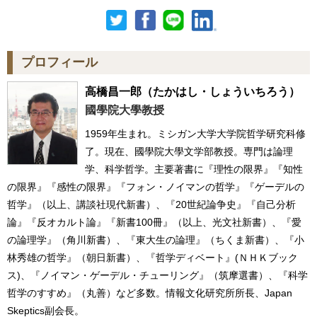
プロフィール
高橋昌一郎
（たかはし・しょういちろう）
國學院大學教授
1959年生まれ。ミシガン大学大学院哲学研究科修
了。現在、國學院大學文学部教授。専門は論理
学、科学哲学。主要著書に『理性の限界』『知性
の限界』『感性の限界』『フォン・ノイマンの哲学』『ゲーデルの
哲学』（以上、講談社現代新書）、『20世紀論争史』『自己分析
論』『反オカルト論』『新書100冊』（以上、光文社新書）、『愛
の論理学』（角川新書）、『東大生の論理』（ちくま新書）、『小
林秀雄の哲学』（朝日新書）、『哲学ディベート』(ＮＨＫブック
ス)、『ノイマン・ゲーデル・チューリング』（筑摩選書）、『科学
哲学のすすめ』（丸善）など多数。情報文化研究所所長、Japan
Skeptics副会長。