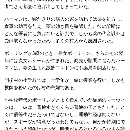
者でさえ都会に逃げ出してしまっていた。
ハーマンは、寝たきりの病人の家を訪ねては薬を処方し、
食事の助言を与え、薬の効き目を確認した。彼の診断は、
どんな医者にも負けないと評判で、しかも薬の代金以外は
受け取らなかったため、多くの村人から感謝された。
ポーリングが3歳のとき、長女ポーリーン、さらにその翌
年には次女ルシールが生まれた。商売が順調に進んだハー
マンは、妻の生まれ故郷コンドンにも薬局を開店した。
開拓村の小学校では、全学年が一緒に授業を行い、しかも
教師を務めたのは村の主婦である。
小学校時代のポーリングとよく遊んでいた従弟のマーヴィ
ンは、「彼は、普通すぎるくらい普通の子どもだった。と
くに優等生だったわけではないし、運動神経は鈍くない
が、スポーツが得意だったわけでもない。何かが特別にで
きたという印象はないが、時間があるといろいろな本を読