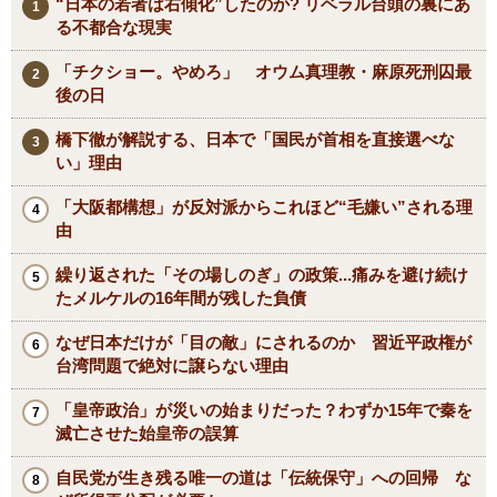
“日本の若者は右傾化”したのか? リベラル台頭の裏にあ
る不都合な現実
「チクショー。やめろ」 オウム真理教・麻原死刑囚最
後の日
橋下徹が解説する、日本で「国民が首相を直接選べな
い」理由
「大阪都構想」が反対派からこれほど“毛嫌い”される理
由
繰り返された「その場しのぎ」の政策...痛みを避け続け
たメルケルの16年間が残した負債
なぜ日本だけが「目の敵」にされるのか 習近平政権が
台湾問題で絶対に譲らない理由
「皇帝政治」が災いの始まりだった？わずか15年で秦を
滅亡させた始皇帝の誤算
自民党が生き残る唯一の道は「伝統保守」への回帰 な