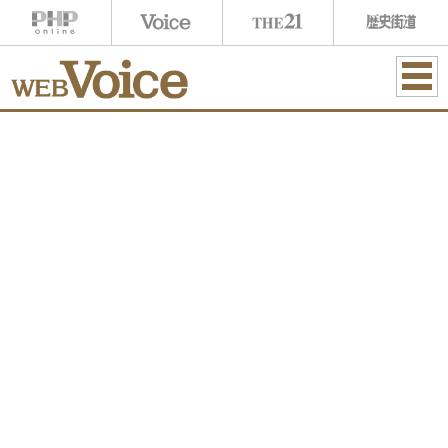
ME
NU