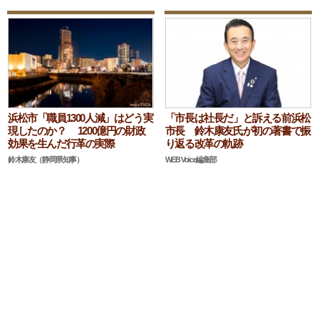
浜松市「職員1300人減」はどう実
「市長は社長だ」と訴える前浜松
現したのか？ 1200億円の財政
市長 鈴木康友氏が初の著書で振
効果を生んだ行革の実際
り返る改革の軌跡
鈴木康友（静岡県知事）
WEB Voice編集部