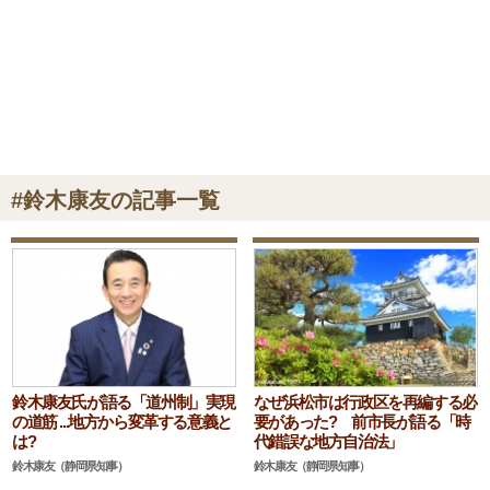
#鈴木康友の記事一覧
鈴木康友氏が語る「道州制」実現
なぜ浜松市は行政区を再編する必
の道筋 ...地方から変革する意義と
要があった? 前市長が語る「時
は?
代錯誤な地方自治法」
鈴木康友（静岡県知事）
鈴木康友（静岡県知事）