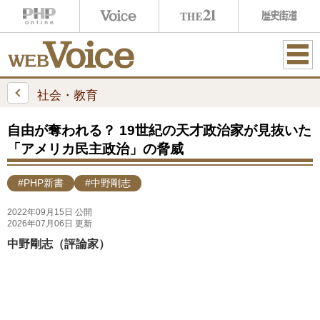
ME
NU
社会・教育
自由が奪われる？ 19世紀の天才政治家が見抜いた
「アメリカ民主政治」の脅威
#PHP新書
#中野剛志
2022年09月15日 公開
2026年07月06日 更新
中野剛志（評論家）