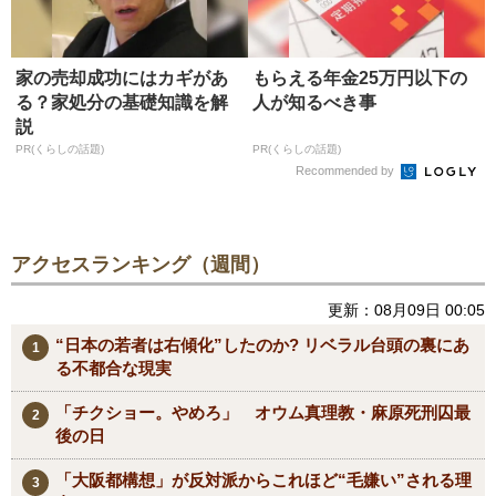
家の売却成功にはカギがあ
もらえる年金25万円以下の
る？家処分の基礎知識を解
人が知るべき事
説
PR(くらしの話題)
PR(くらしの話題)
Recommended by
アクセスランキング（週間）
更新：08月09日 00:05
“日本の若者は右傾化”したのか? リベラル台頭の裏にあ
る不都合な現実
「チクショー。やめろ」 オウム真理教・麻原死刑囚最
後の日
「大阪都構想」が反対派からこれほど“毛嫌い”される理