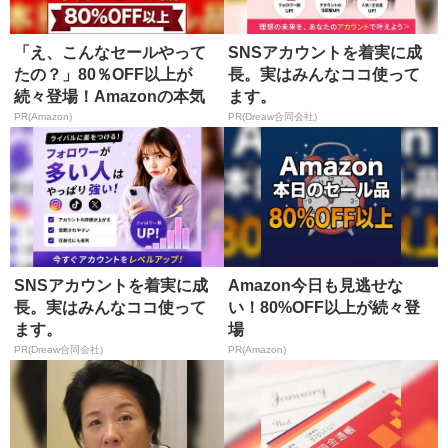
「え、こんなセールやって
SNSアカウントを着実に成
たの？」80％OFF以上が
長。実はみんなココ使って
続々登場！Amazonの本気
ます。
が...
PR(Amazon)
PR(Dreaw合同会社)
SNSアカウントを着実に成
Amazon今日も見逃せな
長。実はみんなココ使って
い！80%OFF以上が続々登
ます。
場
PR(Dreaw合同会社)
PR(Amazon)