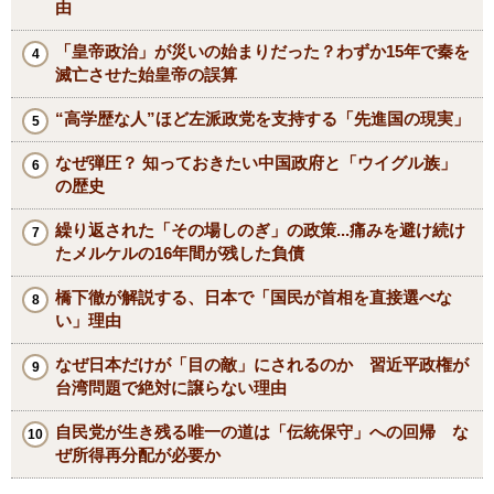
由
「皇帝政治」が災いの始まりだった？わずか15年で秦を
滅亡させた始皇帝の誤算
“高学歴な人”ほど左派政党を支持する「先進国の現実」
なぜ弾圧？ 知っておきたい中国政府と「ウイグル族」
の歴史
繰り返された「その場しのぎ」の政策...痛みを避け続け
たメルケルの16年間が残した負債
橋下徹が解説する、日本で「国民が首相を直接選べな
い」理由
なぜ日本だけが「目の敵」にされるのか 習近平政権が
台湾問題で絶対に譲らない理由
自民党が生き残る唯一の道は「伝統保守」への回帰 な
ぜ所得再分配が必要か