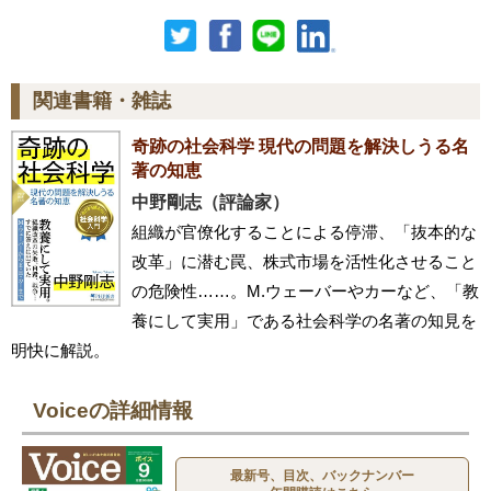
関連書籍・雑誌
奇跡の社会科学 現代の問題を解決しうる名
著の知恵
中野剛志（評論家）
組織が官僚化することによる停滞、「抜本的な
改革」に潜む罠、株式市場を活性化させること
の危険性……。M.ウェーバーやカーなど、「教
養にして実用」である社会科学の名著の知見を
明快に解説。
Voiceの詳細情報
最新号、目次、バックナンバー