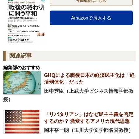
年間購読はこちら
Amazonで購入する
関連記事
編集部のおすすめ
GHQによる戦後日本の経済民主化は「経
済弱体化」だった
田中秀臣（上武大学ビジネス情報学部教
授）
「リバタリアン」はなぜ民主主義を否定
するのか？ 激変するアメリカ現代思想
岡本裕一朗（玉川大学文学部名誉教授）