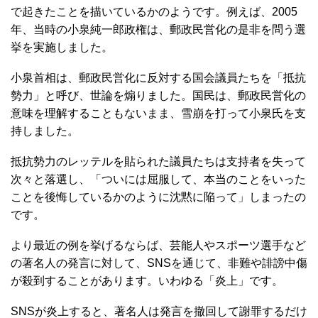
で起きたことを描いているかのようです。例えば、2005
年、当時の小泉純一郎政権は、郵政民営化の是非を問う選
挙を実施しました。
小泉首相は、郵政民営化に反対する国会議員たちを「抵抗
勢力」と呼び、世論を煽りました。国民は、郵政民営化の
意味を理解することもないまま、雪崩を打って小泉氏を支
持しました。
抵抗勢力のレッテルを貼られた議員たちは支持者を失って
次々と落選し、「ついには屈服して、本当のことをいった
ことを後悔しているかのように沈黙に陥って」しまったの
です。
より最近の例を挙げるならば、芸能人やスポーツ選手など
の著名人の発言に対して、SNSを通じて、非難や誹謗中傷
が殺到することがあります。いわゆる「炎上」です。
SNSが炎上すると、著名人は発言を撤回して謝罪するだけ