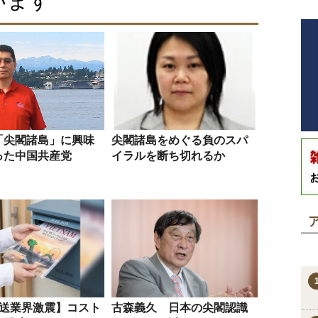
います
「尖閣諸島」に興味
尖閣諸島をめぐる負のスパ
った中国共産党
イラルを断ち切れるか
発送業界激震】コスト
古森義久 日本の尖閣認識