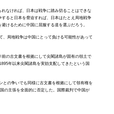
えられなければ、日本は戦争に踏み切ることはできな
戦争すると日本を脅迫すれば、日本はたとえ局地戦争
害を避けるために中国に屈服する道を選ぶだろう。
て、局地戦争は中国にとって負ける可能性があって
0年前の古文書を根拠にして尖閣諸島が固有の領土で
895年以来尖閣諸島を実効支配してきたという国
ンとの争いでも同様に古文書を根拠にして領有権を
中国の主張を全面的に否定した。国際裁判で中国が