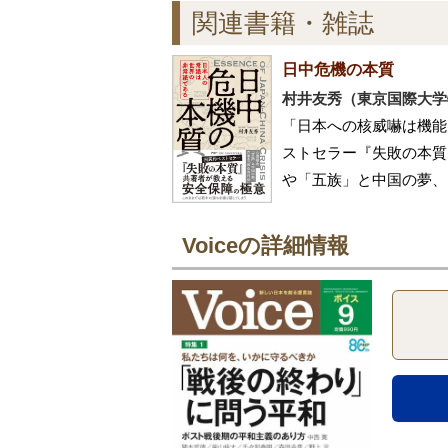
関連書籍・雑誌
日中危機の本質
村井友秀（東京国際大学
「日本への核威嚇は機能
ストセラー『失敗の本質
や「五族」と中国の夢、
Voiceの詳細情報