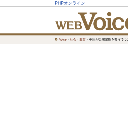
PHPオンライン
Voice
»
社会・教育
» 中国が尖閣諸島を奪う“3つ