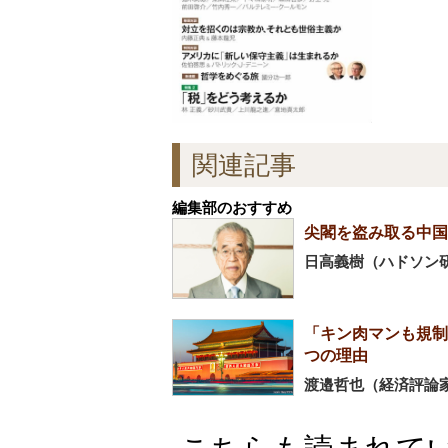
関連記事
編集部のおすすめ
尖閣を盗み取る中国
日高義樹（ハドソン
「キン肉マンも規制
つの理由
渡邉哲也（経済評論