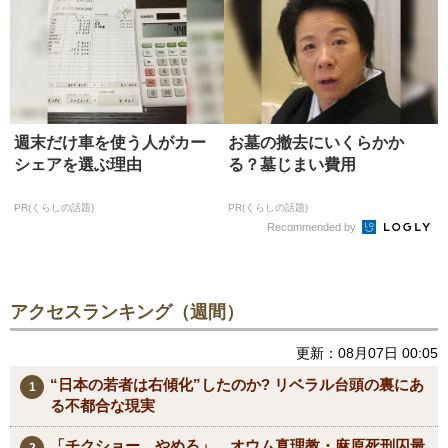
週末だけ車を使う人がカー
お墓の撤去にいくらかか
シェアを選ぶ理由
る？墓じまい費用
PR(くらしの話題)
PR(くらしの話題)
Recommended by
アクセスランキング（週間）
更新：08月07日 00:05
“日本の若者は右傾化”したのか? リベラル台頭の裏にあ
る不都合な現実
「チクショー。やめろ」 オウム真理教・麻原死刑囚最