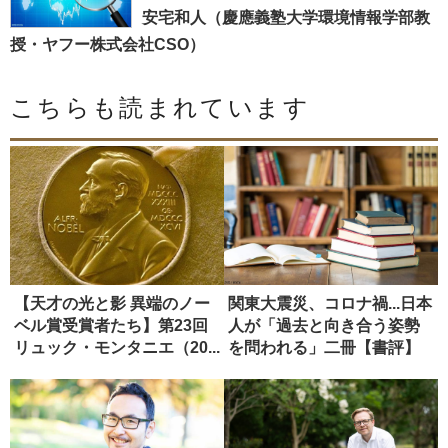
安宅和人（慶應義塾大学環境情報学部教
授・ヤフー株式会社CSO）
こちらも読まれています
【天才の光と影 異端のノー
関東大震災、コロナ禍...日本
ベル賞受賞者たち】第23回
人が「過去と向き合う姿勢
リュック・モンタニエ（20...
を問われる」二冊【書評】