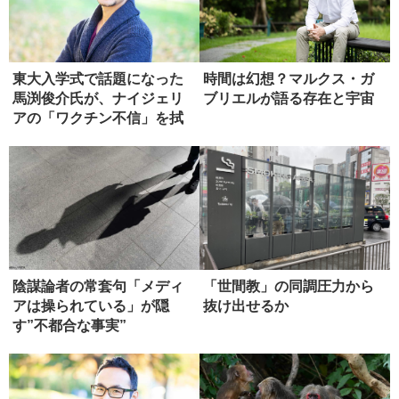
東大入学式で話題になった
時間は幻想？マルクス・ガ
馬渕俊介氏が、ナイジェリ
ブリエルが語る存在と宇宙
アの「ワクチン不信」を拭
った方法
陰謀論者の常套句「メディ
「世間教」の同調圧力から
アは操られている」が隠
抜け出せるか
す”不都合な事実”