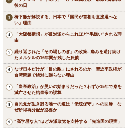
後の日
橋下徹が解説する、日本で「国民が首相を直接選べな
い」理由
「大阪都構想」が反対派からこれほど“毛嫌い”される理
由
繰り返された「その場しのぎ」の政策...痛みを避け続け
たメルケルの16年間が残した負債
なぜ日本だけが「目の敵」にされるのか 習近平政権が
台湾問題で絶対に譲らない理由
「皇帝政治」が災いの始まりだった？わずか15年で秦を
滅亡させた始皇帝の誤算
自民党が生き残る唯一の道は「伝統保守」への回帰 な
ぜ所得再分配が必要か
“高学歴な人”ほど左派政党を支持する「先進国の現実」