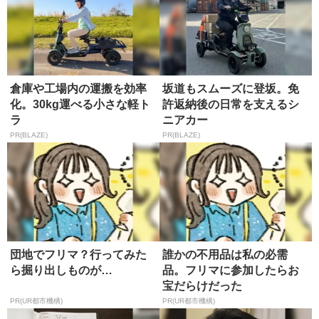
倉庫や工場内の運搬を効率
坂道もスムーズに登坂。免
化。30kg運べる小さな軽ト
許返納後の日常を支えるシ
ラ
ニアカー
PR(BLAZE)
PR(BLAZE)
団地でフリマ？行ってみた
誰かの不用品は私の必需
ら掘り出しものが…
品。フリマに参加したらお
宝だらけだった
PR(UR都市機構)
PR(UR都市機構)