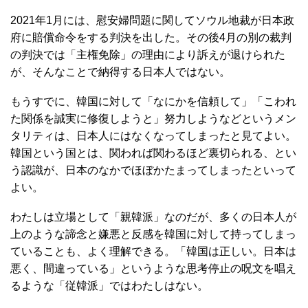
2021年1月には、慰安婦問題に関してソウル地裁が日本政
府に賠償命令をする判決を出した。その後4月の別の裁判
の判決では「主権免除」の理由により訴えが退けられた
が、そんなことで納得する日本人ではない。
もうすでに、韓国に対して「なにかを信頼して」「こわれ
た関係を誠実に修復しようと」努力しようなどというメン
タリティは、日本人にはなくなってしまったと見てよい。
韓国という国とは、関われば関わるほど裏切られる、とい
う認識が、日本のなかでほぼかたまってしまったといって
よい。
わたしは立場として「親韓派」なのだが、多くの日本人が
上のような諦念と嫌悪と反感を韓国に対して持ってしまっ
ていることも、よく理解できる。「韓国は正しい。日本は
悪く、間違っている」というような思考停止の呪文を唱え
るような「従韓派」ではわたしはない。