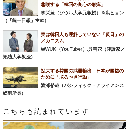
悲嘆する「韓国の良心の麻痺」
李栄薫（ソウル大学元教授）＆洪ヒョン
（『統一日報』主幹）
実は韓国人も理解していない「反日」の
メカニズム
WWUK（YouTuber）,呉善花（評論家／
拓殖大学教授）
拡大する韓国の武器輸出 日本が国益の
ために「取るべき行動」
渡瀬裕哉（パシフィック・アライアンス
総研所長）
こちらも読まれています