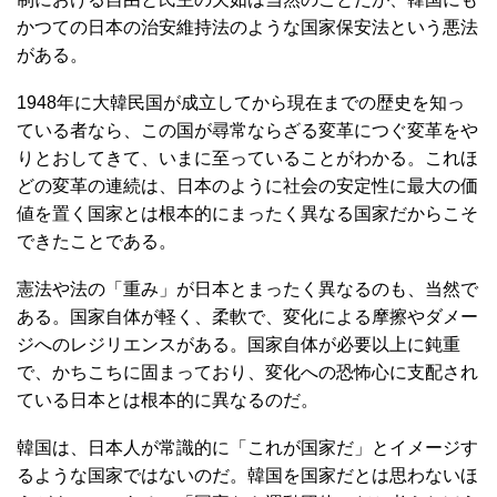
かつての日本の治安維持法のような国家保安法という悪法
がある。
1948年に大韓民国が成立してから現在までの歴史を知っ
ている者なら、この国が尋常ならざる変革につぐ変革をや
りとおしてきて、いまに至っていることがわかる。これほ
どの変革の連続は、日本のように社会の安定性に最大の価
値を置く国家とは根本的にまったく異なる国家だからこそ
できたことである。
憲法や法の「重み」が日本とまったく異なるのも、当然で
ある。国家自体が軽く、柔軟で、変化による摩擦やダメー
ジへのレジリエンスがある。国家自体が必要以上に鈍重
で、かちこちに固まっており、変化への恐怖心に支配され
ている日本とは根本的に異なるのだ。
韓国は、日本人が常識的に「これが国家だ」とイメージす
るような国家ではないのだ。韓国を国家だとは思わないほ