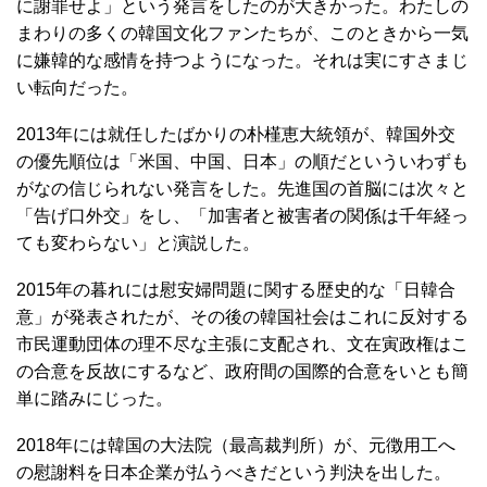
に謝罪せよ」という発言をしたのが大きかった。わたしの
まわりの多くの韓国文化ファンたちが、このときから一気
に嫌韓的な感情を持つようになった。それは実にすさまじ
い転向だった。
2013年には就任したばかりの朴槿恵大統領が、韓国外交
の優先順位は「米国、中国、日本」の順だといういわずも
がなの信じられない発言をした。先進国の首脳には次々と
「告げ口外交」をし、「加害者と被害者の関係は千年経っ
ても変わらない」と演説した。
2015年の暮れには慰安婦問題に関する歴史的な「日韓合
意」が発表されたが、その後の韓国社会はこれに反対する
市民運動団体の理不尽な主張に支配され、文在寅政権はこ
の合意を反故にするなど、政府間の国際的合意をいとも簡
単に踏みにじった。
2018年には韓国の大法院（最高裁判所）が、元徴用工へ
の慰謝料を日本企業が払うべきだという判決を出した。