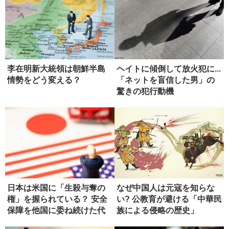
李在明新大統領は朝鮮半島
ヘイトに傾倒して放火犯に...
情勢をどう変える？
「ネットを盲信した男」の
驚きの犯行動機
日本は米国に「生殺与奪の
なぜ中国人は元寇を知らな
権」を握られている？ 安全
い? 公教育が避ける「中華民
保障を他国に委ね続けた代
族による侵略の歴史」
償