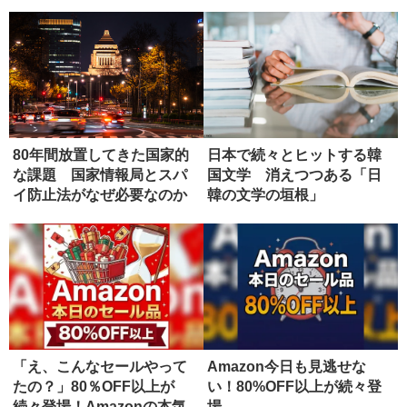
80年間放置してきた国家的
日本で続々とヒットする韓
な課題 国家情報局とスパ
国文学 消えつつある「日
イ防止法がなぜ必要なのか
韓の文学の垣根」
「え、こんなセールやって
Amazon今日も見逃せな
たの？」80％OFF以上が
い！80%OFF以上が続々登
続々登場！Amazonの本気
場