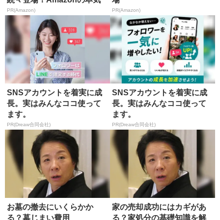
が...
PR(Amazon)
PR(Amazon)
SNSアカウントを着実に成
SNSアカウントを着実に成
長。実はみんなココ使って
長。実はみんなココ使って
ます。
ます。
PR(Dreaw合同会社)
PR(Dreaw合同会社)
お墓の撤去にいくらかか
家の売却成功にはカギがあ
る？墓じまい費用
る？家処分の基礎知識を解