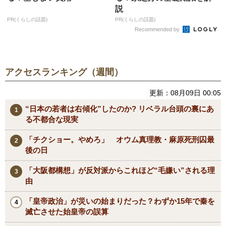
説
PR(くらしの話題)
PR(くらしの話題)
Recommended by
アクセスランキング（週間）
更新：08月09日 00:05
“日本の若者は右傾化”したのか? リベラル台頭の裏にあ
る不都合な現実
「チクショー。やめろ」 オウム真理教・麻原死刑囚最
後の日
「大阪都構想」が反対派からこれほど“毛嫌い”される理
由
「皇帝政治」が災いの始まりだった？わずか15年で秦を
滅亡させた始皇帝の誤算