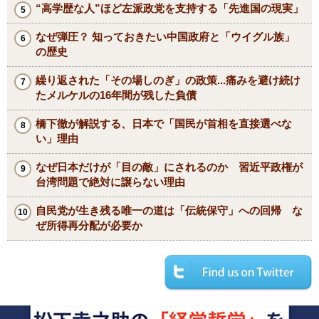
“高学歴な人”ほど左派政党を支持する「先進国の現実」
なぜ弾圧？ 知っておきたい中国政府と「ウイグル族」
の歴史
繰り返された「その場しのぎ」の政策...痛みを避け続け
たメルケルの16年間が残した負債
橋下徹が解説する、日本で「国民が首相を直接選べな
い」理由
なぜ日本だけが「目の敵」にされるのか 習近平政権が
台湾問題で絶対に譲らない理由
自民党が生き残る唯一の道は「伝統保守」への回帰 な
ぜ所得再分配が必要か