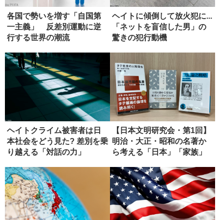
各国で勢いを増す「自国第
ヘイトに傾倒して放火犯に...
一主義」 反差別運動に逆
「ネットを盲信した男」の
行する世界の潮流
驚きの犯行動機
ヘイトクライム被害者は日
【日本文明研究会・第1回】
本社会をどう見た? 差別を乗
明治・大正・昭和の名著か
り越える「対話の力」
ら考える「日本」「家族」
「共同...