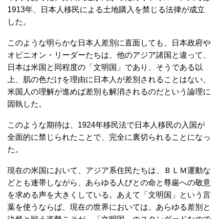
1913年、日本人移民による土地購入を禁じる法律が成立
した。
このような明らかな日本人差別に直面しても、日本政府や
オピニオン・リーダーたちは、他のアジア諸国と違って、
日本は米国と同程度の「文明国」であり、そうである以
上、肌の色だけを理由に日本人が差別されることはない、
米国人の理解が進めば差別も解消されるのだという論理に
固執した。
このような期待は、1924年移民法で日本人移民の入国が
全面的に禁じられたことで、完全に裏切られることになっ
た。
現在の米国において、アジア系住民たちは、ＢＬＭ運動な
どとも連帯しながら、あらゆる人びとの命と尊厳への敬意
を求める声を大きくしている。あえて「文明国」という言
葉を使うならば、現在の世界においては、あらゆる差別と