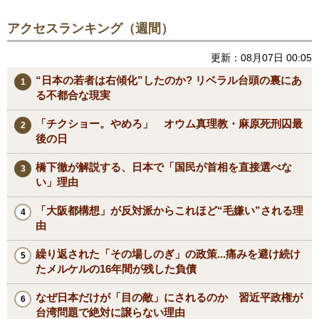
アクセスランキング（週間）
更新：08月07日 00:05
“日本の若者は右傾化”したのか? リベラル台頭の裏にあ
る不都合な現実
「チクショー。やめろ」 オウム真理教・麻原死刑囚最
後の日
橋下徹が解説する、日本で「国民が首相を直接選べな
い」理由
「大阪都構想」が反対派からこれほど“毛嫌い”される理
由
繰り返された「その場しのぎ」の政策...痛みを避け続け
たメルケルの16年間が残した負債
なぜ日本だけが「目の敵」にされるのか 習近平政権が
台湾問題で絶対に譲らない理由