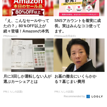
「え、こんなセールやって
SNSアカウントを着実に成
たの？」80％OFF以上が
長。実はみんなココ使って
続々登場！Amazonの本気
ます。
が...
PR(Amazon)
PR(Dreaw合同会社)
月に3回しか運転しない人が
お墓の撤去にいくらかか
選ぶカーシェアとは
る？墓じまい費用
PR(くらしの話題)
PR(くらしの話題)
Recommended by