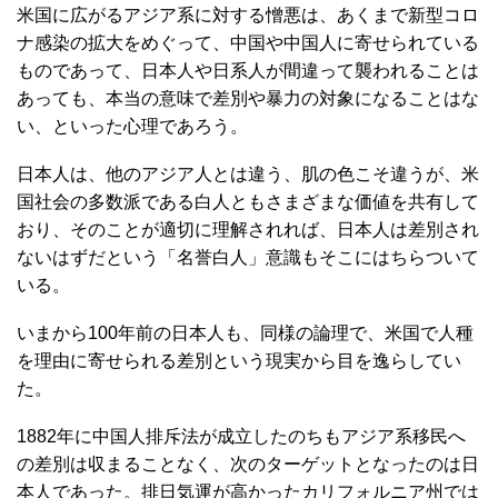
米国に広がるアジア系に対する憎悪は、あくまで新型コロ
ナ感染の拡大をめぐって、中国や中国人に寄せられている
ものであって、日本人や日系人が間違って襲われることは
あっても、本当の意味で差別や暴力の対象になることはな
い、といった心理であろう。
日本人は、他のアジア人とは違う、肌の色こそ違うが、米
国社会の多数派である白人ともさまざまな価値を共有して
おり、そのことが適切に理解されれば、日本人は差別され
ないはずだという「名誉白人」意識もそこにはちらついて
いる。
いまから100年前の日本人も、同様の論理で、米国で人種
を理由に寄せられる差別という現実から目を逸らしてい
た。
1882年に中国人排斥法が成立したのちもアジア系移民へ
の差別は収まることなく、次のターゲットとなったのは日
本人であった。排日気運が高かったカリフォルニア州では