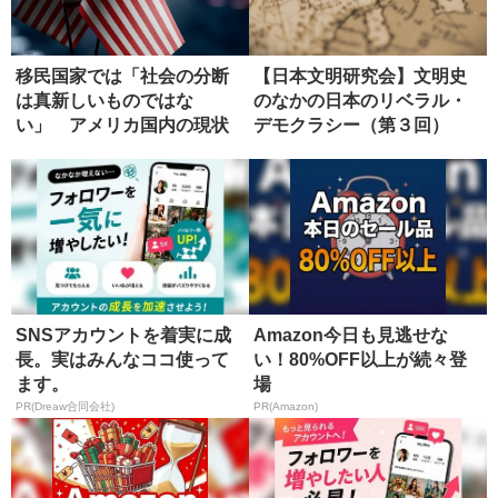
移民国家では「社会の分断
【日本文明研究会】文明史
は真新しいものではな
のなかの日本のリベラル・
い」 アメリカ国内の現状
デモクラシー（第３回）
SNSアカウントを着実に成
Amazon今日も見逃せな
長。実はみんなココ使って
い！80%OFF以上が続々登
ます。
場
PR(Dreaw合同会社)
PR(Amazon)