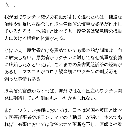
三点目は、いままさに直面しているワクチン接種・普及の
遅れである。『日本経済新聞』「チャートで見るコロナワ
クチン世界の接種状況は」によれば、人口100人当たり接
種完了人数はイスラエル57人、米国40人、英国34人に対
し、日本はわずか2人にとどまる（2021年5月25日時
点）。
我が国でワクチン確保の初動が著しく遅れたのは、拙速な
治験や副反応を懸念した厚生労働省の慎重な姿勢が作用し
ているだろう。他省庁と比べても、厚労省は緊急時の機動
力に欠ける構造的体質がある。
とはいえ、厚労省だけを責めていても根本的な問題は一向
に解決しない。厚労省がワクチンに対してなぜ慎重な姿勢
に終始したかといえば、これまでの薬害問題訴訟の経緯が
あるし、マスコミがコロナ禍当初にワクチンの副反応を
煽った事情もある。
厚労省の官僚からすれば、海外ではなく国産のワクチン開