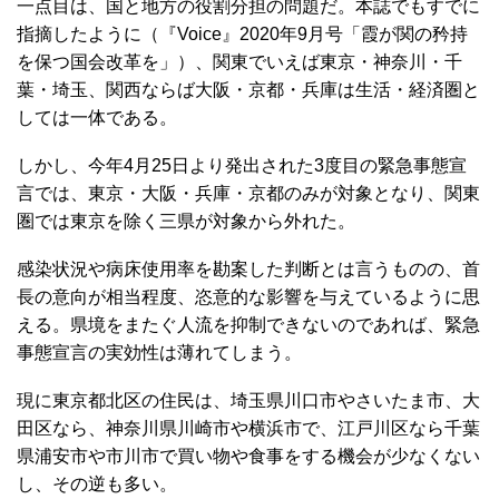
政・社会的な構造的課題は何か。
まずはコロナ禍で浮き彫りになった我が国の課題として、
大きく三点を指摘したい。
一点目は、国と地方の役割分担の問題だ。本誌でもすでに
指摘したように（『Voice』2020年9月号「霞が関の矜持
を保つ国会改革を」）、関東でいえば東京・神奈川・千
葉・埼玉、関西ならば大阪・京都・兵庫は生活・経済圏と
しては一体である。
しかし、今年4月25日より発出された3度目の緊急事態宣
言では、東京・大阪・兵庫・京都のみが対象となり、関東
圏では東京を除く三県が対象から外れた。
感染状況や病床使用率を勘案した判断とは言うものの、首
長の意向が相当程度、恣意的な影響を与えているように思
える。県境をまたぐ人流を抑制できないのであれば、緊急
事態宣言の実効性は薄れてしまう。