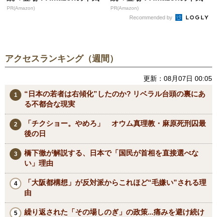
「え、こんなセールやって
「え、こんなセールやって
たの？」80％OFF以上が
たの？」80％OFF以上が
続々登場！Amazonの本気
続々登場！Amazonの本気
が...
が...
PR(Amazon)
PR(Amazon)
Recommended by
アクセスランキング（週間）
更新：08月07日 00:05
“日本の若者は右傾化”したのか? リベラル台頭の裏にあ
る不都合な現実
「チクショー。やめろ」 オウム真理教・麻原死刑囚最
後の日
橋下徹が解説する、日本で「国民が首相を直接選べな