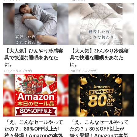
部屋を一瞬で没入空間にす
デノンの空間オーディオ、
るガジェット
凄すぎた
PR(デノン)
PR(デノン)
【大人気】ひんやり冷感寝
【大人気】ひんやり冷感寝
具で快適な睡眠をあなた
具で快適な睡眠をあなた
に。
に。
PR(アイリスプラザ)
PR(アイリスプラザ)