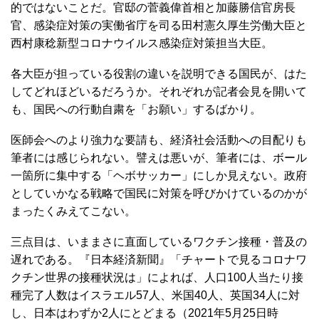
本版ＣＤＣ（疾病対策センター）のような強力な機関の創
設を速やかに検討すべきである。
二点目は、菅内閣において、コロナ対応に当たる各閣僚の
役割分担が不明瞭で、それゆえに彼らのメッセージが効果
的ではないことだ。官邸の菅義偉首相と加藤勝信官房長
官、感染症対策の実働省庁を司る田村憲久厚生労働大臣と
西村康稔新型コロナウイルス感染症対策担当大臣。
各大臣が担っている役割の違いを説明できる国民が、はた
してどれほどいるだろうか。それぞれが記者会見を開いて
も、国民への行動自粛を「お願い」するばかり。
医師会へのより強力な要請も、経済社会活動への目配りも
筆者には感じられない。譬えは悪いが、筆者には、ボール
一箇所に集中する「ヘボサッカー」にしか見えない。政府
としていかなる戦略で国民に対策を呼びかけているのかが
まったくみえてこない。