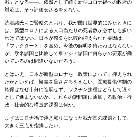
コロナ対応「失敗の本質」は何か
このままでは日本にとって、先の大戦以来の「第二の敗
戦」となる――。依然として続く新型コロナ禍への政府の
対応は、そう評価せざるをえない。
読者諸氏もご賢察のとおり、我が国は世界的にみたときに
は、新型コロナによる人口当たりの死者数が必ずしも多い
わけではない。日本が感染を比較的抑えられた要因は、
「ファクターＸ」を含め、今後の解明を待たねばならない
が、欧米諸国と比較して東アジア諸国に何らかの要素が働
いているのは間違いないだろう。
とはいえ、日本が新型コロナを「政策によって」抑えられ
たかといえば、疑義を呈さざるをえない。医療提供体制の
確保はなぜ十分に進展せず、ワクチン接種はどうして遅々
として進まないのか。これらの諸問題に通底する政治・行