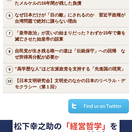
い」理由
「大阪都構想」が反対派からこれほど“毛嫌い”される理
由
繰り返された「その場しのぎ」の政策...痛みを避け続け
たメルケルの16年間が残した負債
なぜ日本だけが「目の敵」にされるのか 習近平政権が
台湾問題で絶対に譲らない理由
「皇帝政治」が災いの始まりだった？わずか15年で秦を
滅亡させた始皇帝の誤算
自民党が生き残る唯一の道は「伝統保守」への回帰 な
ぜ所得再分配が必要か
“高学歴な人”ほど左派政党を支持する「先進国の現実」
【日本文明研究会】文明史のなかの日本のリベラル・デ
モクラシー（第１回）