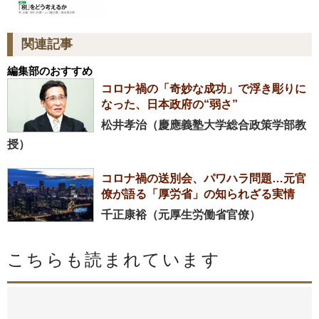
Amazonで購入する
関連記事
編集部のおすすめ
コロナ禍の「奇妙な成功」で浮き彫りに
なった、日本政府の“弱さ”
松井孝治（慶應義塾大学総合政策学部教
授）
コロナ禍の送別会、パワハラ問題…元官
僚が語る「厚労省」の知られざる実情
千正康裕（元厚生労働省官僚）