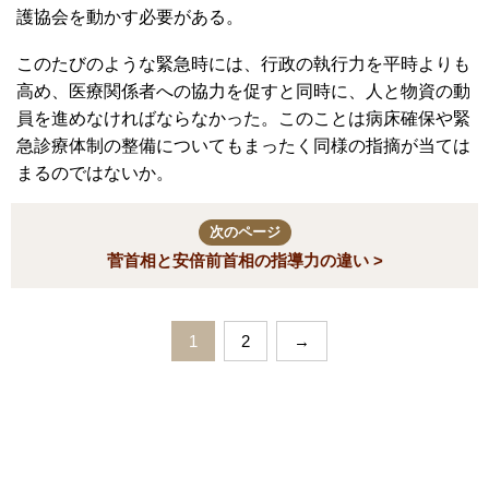
発に期待していた側面もあったかもしれない。
また、ワクチン接種においては、日本は米国や英国と比べ
て医療従事者やボランティアの「動員」が弱い。本来であ
れば、有事においては政治の力で英断を下し、医師会や看
護協会を動かす必要がある。
このたびのような緊急時には、行政の執行力を平時よりも
高め、医療関係者への協力を促すと同時に、人と物資の動
員を進めなければならなかった。このことは病床確保や緊
急診療体制の整備についてもまったく同様の指摘が当ては
まるのではないか。
次のページ
菅首相と安倍前首相の指導力の違い >
1
2
→