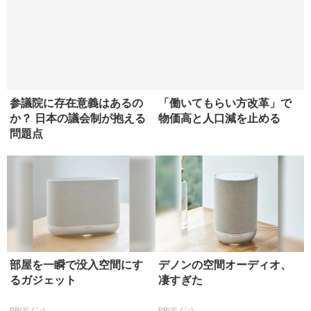
「世間教」の同調圧力から
高市政権が進める「労働時
抜け出せるか
間規制緩和」は少子化対策
と矛盾するのか？
参議院に存在意義はあるの
「働いてもらい方改革」で
か？ 日本の議会制が抱える
物価高と人口減を止める
問題点