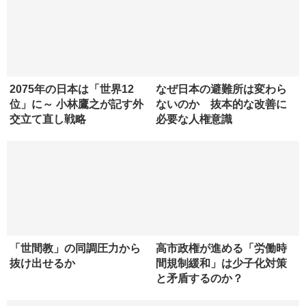
パンデミックを二度と起こ
「病院消滅」は地方だけの
さないために...世界の「感染
話ではない 国民全員が向
症対策」の現在地
き合うべき“医療のジレン
マ”とは...
2075年の日本は「世界12
なぜ日本の避難所は変わら
位」に～ 小林鷹之が記す外
ないのか 抜本的な改善に
交立て直し戦略
必要な人権意識