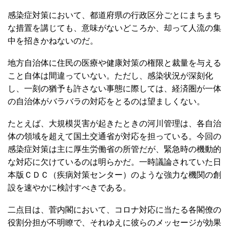
現に東京都北区の住民は、埼玉県川口市やさいたま市、大
田区なら、神奈川県川崎市や横浜市で、江戸川区なら千葉
県浦安市や市川市で買い物や食事をする機会が少なくない
し、その逆も多い。
感染症対策において、都道府県の行政区分ごとにまちまち
な措置を講じても、意味がないどころか、却って人流の集
中を招きかねないのだ。
地方自治体に住民の医療や健康対策の権限と裁量を与える
こと自体は間違っていない。ただし、感染状況が深刻化
し、一刻の猶予も許さない事態に際しては、経済圏が一体
の自治体がバラバラの対応をとるのは望ましくない。
たとえば、大規模災害が起きたときの河川管理は、各自治
体の領域を超えて国土交通省が対応を担っている。今回の
感染症対策は主に厚生労働省の所管だが、緊急時の機動的
な対応に欠けているのは明らかだ。一時議論されていた日