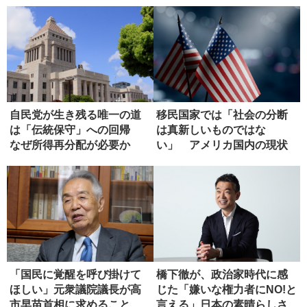
自民党が生き残る唯一の道
移民国家では「社会の分断
は「伝統保守」への回帰
は真新しいものではな
なぜ所得再分配が必要か
い」 アメリカ国内の現状
「国民に覚醒を呼び掛けて
橋下徹が、政治家時代に感
ほしい」元衆議院議長が高
じた「嫌いな権力者にNO!と
市早苗首相に求めること
言える」日本の素晴らしさ