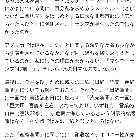
もった文化左翼のエリートたちがアイデンティティの政治
にかまけている間に、再分配を求めるラストベルト（さび
ついた工業地帯）をはじめとする広大な非都市部の「忘れ
られた人びと」に包囲され、トランプが誕生したのではな
かったのか。
アメリカでは現在、このことに関する深刻な反省も少なか
らず表明されているなか、なぜ同じ過ちを繰り返そうとし
ているのか、私にはその理由がわからない。「マジでトラ
ンプ5秒前！」、それがいまの日本なのではないか。
最後に、公平を期すために残りの三紙（日経・読売・産経
新聞）についても触れておこう。それぞれ、『日経新聞』
は一面では憲法記念日には触れず、『読売新聞』の一面は
「巨大IT 言論を左右」となっており、いずれも「営業の
自由（憲法22条）」が危機に瀕しているという明示的な認
識はなく、その点では左派三紙と選ぶところはない。
ただ『産経新聞』に関しては、顕著なイデオロギー性が売