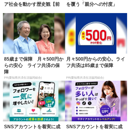
ア社会を動かす歴史観【前
を覆う「親分への忖度」
編】
85歳まで保障 月々500円か
月々500円からの安心。ライ
らの安心 ライフ共済の保
フ共済は85歳まで保障
障
PR(愛知県共済生活協同組合)
PR(愛知県共済生活協同組合)
SNSアカウントを着実に成
SNSアカウントを着実に成