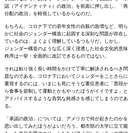
認（アイデンティティ）の政治」を前面に押し出し、「再
分配の政治」を軽視しているからなのだ。
もちろん、コロナ下での若年女性の自殺の急増など、明ら
かに社会のジェンダー構造に起因する深刻な問題が存在し
ているのは、よくよく理解しているつもりだ。しかし、
ジェンダー構造のような広く深く浸透した社会文化的意味
秩序は一挙・全面的に改訂できるものではない。
それは粘り強く長い時間をかけて丁寧に解決されるべき問
題なのである。コロナ下においてジェンダーをことさらに
重視するのには、いまにも死にそうな重症患者に「普段か
ら食事を節制して運動とかもやったほうがイイですよ」と
アドバイスするような呑気な鈍感さを感じてしまうのであ
る。
「承認の政治」については、アメリカで何が起きたのかを
思い出してみたほうがよいだろう。都市部の大学に立て籠