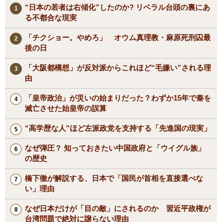
“日本の若者は右傾化”したのか? リベラル台頭の裏にあ
る不都合な現実
「チクショー。やめろ」 オウム真理教・麻原死刑囚最
後の日
「大阪都構想」が反対派からこれほど“毛嫌い”される理
由
「皇帝政治」が災いの始まりだった？わずか15年で秦を
滅亡させた始皇帝の誤算
“高学歴な人”ほど左派政党を支持する「先進国の現実」
なぜ弾圧？ 知っておきたい中国政府と「ウイグル族」
の歴史
橋下徹が解説する、日本で「国民が首相を直接選べな
い」理由
なぜ日本だけが「目の敵」にされるのか 習近平政権が
台湾問題で絶対に譲らない理由