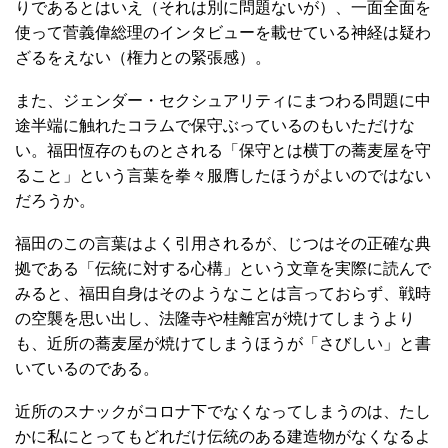
りであるとはいえ（それは別に問題ないが）、一面全面を
使って菅義偉総理のインタビューを載せている神経は疑わ
ざるをえない（権力との緊張感）。
また、ジェンダー・セクシュアリティにまつわる問題に中
途半端に触れたコラムで保守ぶっているのもいただけな
い。福田恆存のものとされる「保守とは横丁の蕎麦屋を守
ること」という言葉を拳々服膺したほうがよいのではない
だろうか。
福田のこの言葉はよく引用されるが、じつはその正確な典
拠である「伝統に対する心構」という文章を実際に読んで
みると、福田自身はそのようなことは言っておらず、戦時
の空襲を思い出し、法隆寺や桂離宮が焼けてしまうより
も、近所の蕎麦屋が焼けてしまうほうが「さびしい」と書
いているのである。
近所のスナックがコロナ下でなくなってしまうのは、たし
かに私にとってもどれだけ伝統のある建造物がなくなるよ