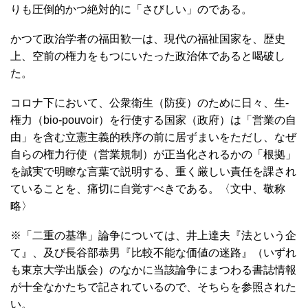
りも圧倒的かつ絶対的に「さびしい」のである。
かつて政治学者の福田歓一は、現代の福祉国家を、歴史
上、空前の権力をもつにいたった政治体であると喝破し
た。
コロナ下において、公衆衛生（防疫）のために日々、生-
権力（bio-pouvoir）を行使する国家（政府）は「営業の自
由」を含む立憲主義的秩序の前に居ずまいをただし、なぜ
自らの権力行使（営業規制）が正当化されるかの「根拠」
を誠実で明瞭な言葉で説明する、重く厳しい責任を課され
ていることを、痛切に自覚すべきである。〈文中、敬称
略〉
※「二重の基準」論争については、井上達夫『法という企
て』、及び長谷部恭男『比較不能な価値の迷路』（いずれ
も東京大学出版会）のなかに当該論争にまつわる書誌情報
が十全なかたちで記されているので、そちらを参照された
い。