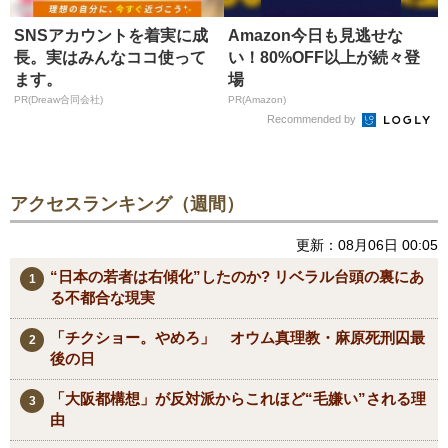
SNSアカウントを着実に成
Amazon今日も見逃せな
長。実はみんなココ使って
い！80%OFF以上が続々登
ます。
場
PR(Dreaw合同会社)
PR(Amazon)
Recommended by
アクセスランキング（週間）
更新：08月06日 00:05
“日本の若者は右傾化”したのか? リベラル台頭の裏にあ
る不都合な現実
「チクショー。やめろ」 オウム真理教・麻原死刑囚最
後の日
「大阪都構想」が反対派からこれほど“毛嫌い”される理
由