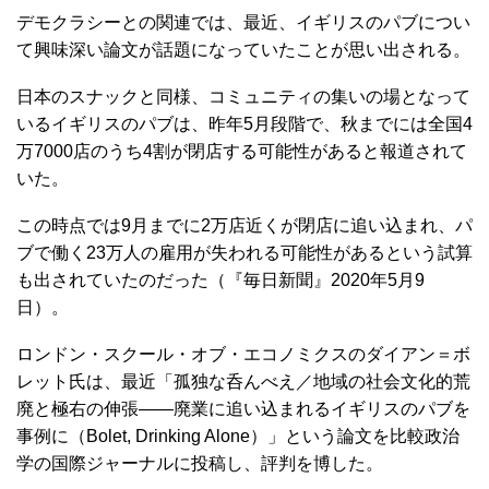
デモクラシーとの関連では、最近、イギリスのパブについ
て興味深い論文が話題になっていたことが思い出される。
日本のスナックと同様、コミュニティの集いの場となって
いるイギリスのパブは、昨年5月段階で、秋までには全国4
万7000店のうち4割が閉店する可能性があると報道されて
いた。
この時点では9月までに2万店近くが閉店に追い込まれ、パ
ブで働く23万人の雇用が失われる可能性があるという試算
も出されていたのだった（『毎日新聞』2020年5月9
日）。
ロンドン・スクール・オブ・エコノミクスのダイアン＝ボ
レット氏は、最近「孤独な呑んべえ／地域の社会文化的荒
廃と極右の伸張――廃業に追い込まれるイギリスのパブを
事例に（Bolet, Drinking Alone）」という論文を比較政治
学の国際ジャーナルに投稿し、評判を博した。