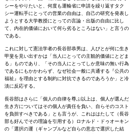
シーをやりたいと、何度も運輸省に申請を繰り返すタク
シー運転手にとっての営業の自由は、自己の研究を発表し
ようとする大学教授にとっての言論・出版の自由に比し
て、内在的価値において何ら劣るところはない」と言うの
である。
これに対して憲法学者の長谷部恭男は、人びとが何に生き
甲斐を見い出すかは「当人にとっての主観的価値にとどま
る」ものであり、「その当人にとってしか意味の無い行為
であるにもかかわらず、なぜ社会一般に共通する『公共の
福祉』を理由とする制約に対抗できるのであろうか」と冷
淡に反応する。
長谷部はさらに「個人の自律を尊ぶ以上は、個人が選んだ
生き方についてはその個人が責任を負い、自らそのコスト
を負担すべきである」とも言うが、これははたして（長谷
部も好んでその理論を引用する）ロナルド・ドゥオーキン
の「選択の運（ギャンブルなど自らの意志で選択した結