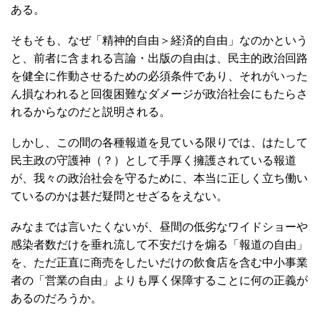
ある。
そもそも、なぜ「精神的自由＞経済的自由」なのかという
と、前者に含まれる言論・出版の自由は、民主的政治回路
を健全に作動させるための必須条件であり、それがいった
ん損なわれると回復困難なダメージが政治社会にもたらさ
れるからなのだと説明される。
しかし、この間の各種報道を見ている限りでは、はたして
民主政の守護神（？）として手厚く擁護されている報道
が、我々の政治社会を守るために、本当に正しく立ち働い
ているのかは甚だ疑問とせざるをえない。
みなまでは言いたくないが、昼間の低劣なワイドショーや
感染者数だけを垂れ流して不安だけを煽る「報道の自由」
を、ただ正直に商売をしたいだけの飲食店を含む中小事業
者の「営業の自由」よりも厚く保障することに何の正義が
あるのだろうか。