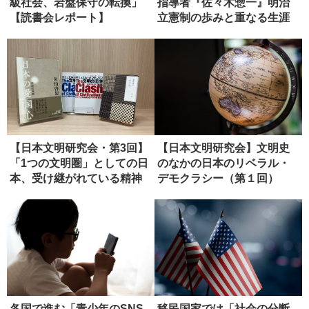
級社会、岩盤保守の転換」
指導者『佐々木惣一』明治
【読書会レポート】
立憲制の歩みと重なる生涯
【書評】
【日本文明研究会・第3回】
【日本文明研究会】文明史
「1つの文明圏」としての日
のなかの日本のリベラル・
本、受け継がれている精神
デモクラシー（第１回）
性
各国で進む「青少年のSNS
移民国家では「社会の分断