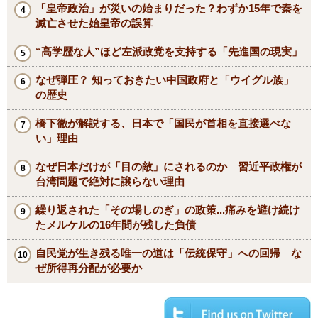
「皇帝政治」が災いの始まりだった？わずか15年で秦を
滅亡させた始皇帝の誤算
“高学歴な人”ほど左派政党を支持する「先進国の現実」
なぜ弾圧？ 知っておきたい中国政府と「ウイグル族」
の歴史
橋下徹が解説する、日本で「国民が首相を直接選べな
い」理由
なぜ日本だけが「目の敵」にされるのか 習近平政権が
台湾問題で絶対に譲らない理由
繰り返された「その場しのぎ」の政策...痛みを避け続け
たメルケルの16年間が残した負債
自民党が生き残る唯一の道は「伝統保守」への回帰 な
ぜ所得再分配が必要か