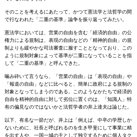
そのことを考えるにあたって、かつて憲法学と法哲学の間
で行なわれた「二重の基準」論争を振り返ってみたい。
憲法学においては、営業の自由を含む「経済的自由」の公
権力による規制は、表現の自由などの「精神的自由」の規
制よりも緩やかな司法審査に服すこととなっており、この
ように規制対象によって基準が二重になっていることを指
して「二重の基準」と呼んできた。
噛み砕いて言うなら、「営業の自由」は「表現の自由」や
「報道の自由」などに比べると、簡単に政府による規制の
対象となってしまうのである。このようなかたちで経済的
自由を精神的自由に対して劣位に置くのは、「知識人」特
有の偏見なのではないかと法哲学者の井上達夫は論じた。
以下、有名な一節だが、井上は「例えば、中卒の学歴しか
ないために、社長と呼ばれるのを生き甲斐にして事業に精
を出す人や、一国一城の主として独立するために個人タク