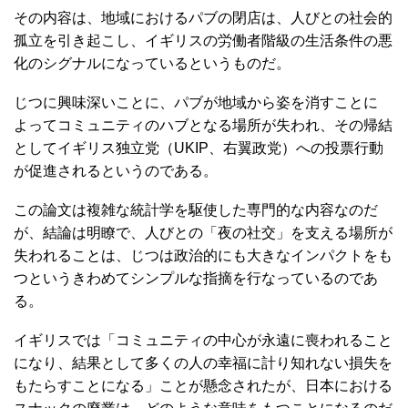
その内容は、地域におけるパブの閉店は、人びとの社会的
孤立を引き起こし、イギリスの労働者階級の生活条件の悪
化のシグナルになっているというものだ。
じつに興味深いことに、パブが地域から姿を消すことに
よってコミュニティのハブとなる場所が失われ、その帰結
としてイギリス独立党（UKIP、右翼政党）への投票行動
が促進されるというのである。
この論文は複雑な統計学を駆使した専門的な内容なのだ
が、結論は明瞭で、人びとの「夜の社交」を支える場所が
失われることは、じつは政治的にも大きなインパクトをも
つというきわめてシンプルな指摘を行なっているのであ
る。
イギリスでは「コミュニティの中心が永遠に喪われること
になり、結果として多くの人の幸福に計り知れない損失を
もたらすことになる」ことが懸念されたが、日本における