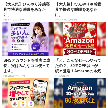
【大人気】ひんやり冷感寝
【大人気】ひんやり冷感寝
具で快適な睡眠をあなた
具で快適な睡眠をあなた
に。
に。
PR(アイリスプラザ)
PR(アイリスプラザ)
SNSアカウントを着実に成
「え、こんなセールやって
長。実はみんなココ使って
たの？」80％OFF以上が
ます。
続々登場！Amazonの本気
が...
PR(Dreaw合同会社)
PR(Amazon)