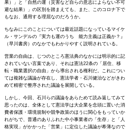
果）」と「自然の運（災害など自らの意志によらない不可
避な結果）」の区別を踏まえても、また、このコロナ下で
もなお、通用する理屈なのだろうか。
ちなみにこのことについては最近話題になっているマイケ
ル・サンデルの『実力も運のうち 能力主義は正義か？』
（早川書房）のなかでもわかりやすく説明されている。
営業の自由は、じつのところ憲法典のなかには明示的に記
されていない言葉であり、それは憲法22条の「居住、移
転・職業選択の自由」から導出される権利だ。これについ
ては複雑な議論が存在し、憲法学者・石川健治などがきわ
めて精密で整序された議論を展開している。
しかし、今回、石川らの議論をあらためて読み返してみて
思ったのは、全体として憲法学は大企業を念頭に置いた消
費者保護・環境規制や競争政策のほうに関心をもっていか
れがちで、普通のありふれた中小事業者の「生存」と「人
格実現」がかかった「営業」に定位した議論が希薄なので