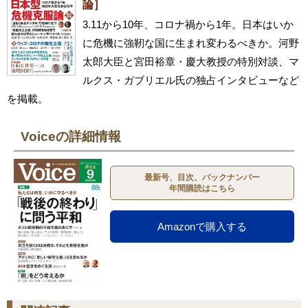
論］
3.11から10年、コロナ禍から1年。日本はいか
に危機に強靭な国に生まれ変わるべきか。河野
太郎大臣と宮田裕章・慶大教授の特別対談、マ
ルクス・ガブリエル氏の独占インタビューなど
を掲載。
Voiceの詳細情報
最新号、目次、バックナンバー
年間購読はこちら
Amazonで購入する