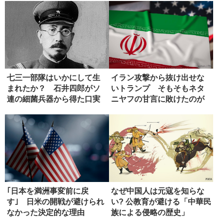
七三一部隊はいかにして生
イラン攻撃から抜け出せな
まれたか？ 石井四郎がソ
いトランプ そもそもネタ
連の細菌兵器から得た口実
ニヤフの甘言に敗けたのが
失敗
｢日本を満洲事変前に戻
なぜ中国人は元寇を知らな
す｣ 日米の開戦が避けられ
い? 公教育が避ける「中華民
なかった決定的な理由
族による侵略の歴史」