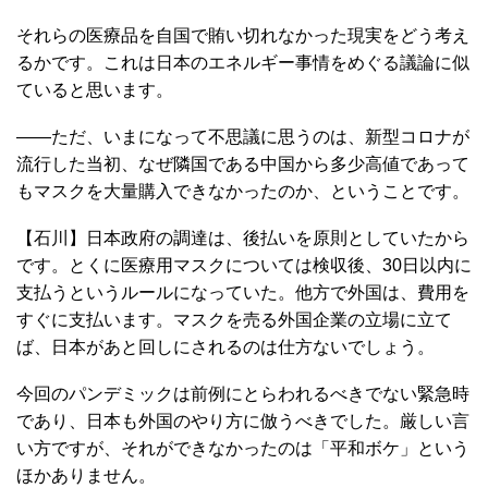
それらの医療品を自国で賄い切れなかった現実をどう考え
るかです。これは日本のエネルギー事情をめぐる議論に似
ていると思います。
――ただ、いまになって不思議に思うのは、新型コロナが
流行した当初、なぜ隣国である中国から多少高値であって
もマスクを大量購入できなかったのか、ということです。
【石川】日本政府の調達は、後払いを原則としていたから
です。とくに医療用マスクについては検収後、30日以内に
支払うというルールになっていた。他方で外国は、費用を
すぐに支払います。マスクを売る外国企業の立場に立て
ば、日本があと回しにされるのは仕方ないでしょう。
今回のパンデミックは前例にとらわれるべきでない緊急時
であり、日本も外国のやり方に倣うべきでした。厳しい言
い方ですが、それができなかったのは「平和ボケ」という
ほかありません。