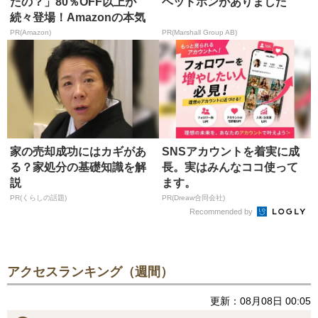
たの？」80％OFF以上が
ヘッドホンがありました
続々登場！Amazonの本気
が...
PR(Amazon)
PR(Marshall Group AB)
家の売却成功にはカギがあ
SNSアカウントを着実に成
る？家処分の基礎知識を解
長。実はみんなココ使って
説
ます。
PR(くらしの話題)
PR(Dreaw合同会社)
Recommended by
アクセスランキング（週間）
更新：08月08日 00:05