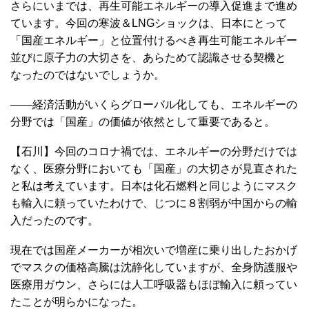
さらにいまでは、再生可能エネルギーの導入促進まで進め
ています。今回の寒波＆LNGショックは、日本にとって
「国産エネルギー」と位置付けるべき再生可能エネルギー
並びに原子力の大切さを、あらためて認識させる契機と
なったのではないでしょうか。
――経済活動がいくらグローバル化しても、エネルギーの
分野では「国産」の価値が依然として重要であると。
【石川】今回のコロナ禍では、エネルギーの分野だけでは
なく、医療分野においても「国産」の大切さが見直された
と私は考えています。日本は化石燃料と同じようにマスク
も輸入に頼っていたわけで、じつに８割弱が中国からの輸
入だったのです。
現在では国産メーカーが相次いで増産に乗り出したおかげ
でマスクの価格高騰は沈静化していますが、全身防護服や
医療用ガウン、さらには人工呼吸器もほぼ輸入に頼ってい
たことが明らかになった。