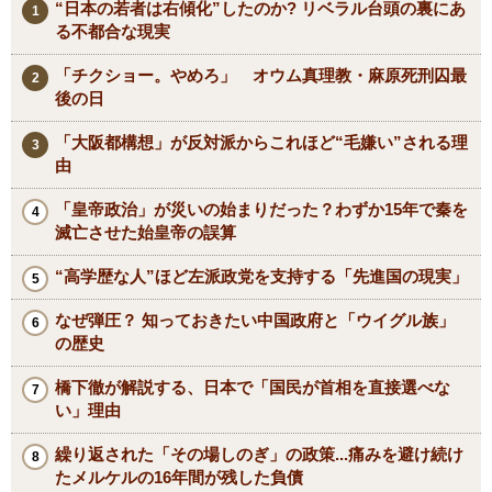
“日本の若者は右傾化”したのか? リベラル台頭の裏にあ
る不都合な現実
「チクショー。やめろ」 オウム真理教・麻原死刑囚最
後の日
「大阪都構想」が反対派からこれほど“毛嫌い”される理
由
「皇帝政治」が災いの始まりだった？わずか15年で秦を
滅亡させた始皇帝の誤算
“高学歴な人”ほど左派政党を支持する「先進国の現実」
なぜ弾圧？ 知っておきたい中国政府と「ウイグル族」
の歴史
橋下徹が解説する、日本で「国民が首相を直接選べな
い」理由
繰り返された「その場しのぎ」の政策...痛みを避け続け
たメルケルの16年間が残した負債