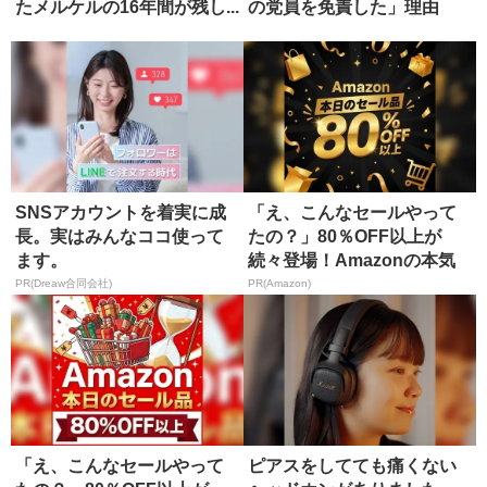
たメルケルの16年間が残し...
の党員を免責した」理由
SNSアカウントを着実に成
「え、こんなセールやって
長。実はみんなココ使って
たの？」80％OFF以上が
ます。
続々登場！Amazonの本気
が...
PR(Dreaw合同会社)
PR(Amazon)
「え、こんなセールやって
ピアスをしてても痛くない