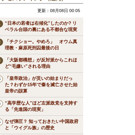
更新：08月08日 00:05
“日本の若者は右傾化”したのか? リ
ベラル台頭の裏にある不都合な現実
「チクショー。やめろ」 オウム真
理教・麻原死刑囚最後の日
「大阪都構想」が反対派からこれほ
ど“毛嫌い”される理由
「皇帝政治」が災いの始まりだっ
た？わずか15年で秦を滅亡させた始
皇帝の誤算
“高学歴な人”ほど左派政党を支持す
る「先進国の現実」
なぜ弾圧？ 知っておきたい中国政府
と「ウイグル族」の歴史