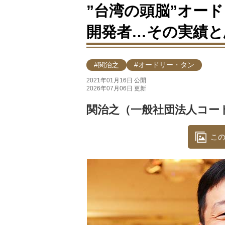
”台湾の頭脳”オー
開発者…その実績と
#関治之
#オードリー・タン
2021年01月16日 公開
2026年07月06日 更新
関治之（一般社団法人コー
この