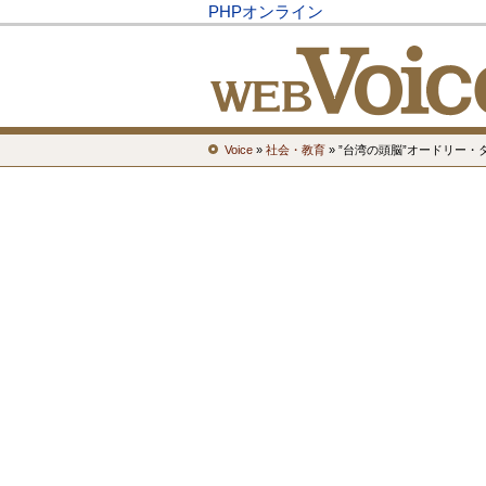
PHPオンライン
Voice
»
社会・教育
» ”台湾の頭脳”オードリー