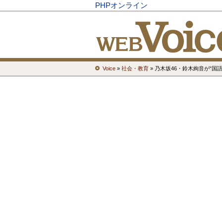
PHPオンライン
Voice
»
社会・教育
» 乃木坂46・鈴木絢音が“