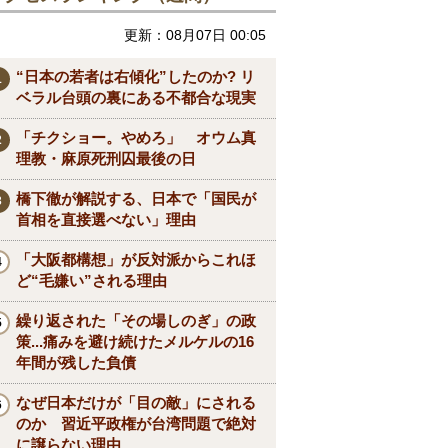
更新：08月07日 00:05
“日本の若者は右傾化”したのか? リ
ベラル台頭の裏にある不都合な現実
「チクショー。やめろ」 オウム真
理教・麻原死刑囚最後の日
橋下徹が解説する、日本で「国民が
首相を直接選べない」理由
「大阪都構想」が反対派からこれほ
ど“毛嫌い”される理由
繰り返された「その場しのぎ」の政
策...痛みを避け続けたメルケルの16
年間が残した負債
なぜ日本だけが「目の敵」にされる
のか 習近平政権が台湾問題で絶対
に譲らない理由