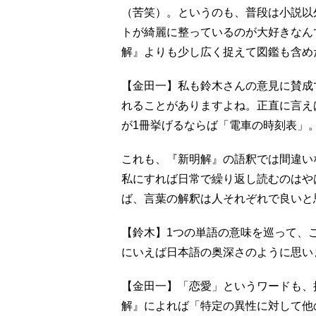
（苦笑）。というのも、普段は小説以
トが綺麗に整っているのが大好きなん
解』よりも少し広く捉えて図鑑も含め
【金田一】私も鈴木さんの意見に賛成
れることがありますよね。正直に言え
が1冊挙げるならば「電車の時刻表」
これも、『新明解』の語釈では間違い
私にすれば日常で繰り返し読むのはや
ば、言葉の解釈は人それぞれで良いと
【鈴木】1つの単語の意味を巡って、
にいえば日本語の奥深さのように思い
【金田一】「恋愛」というワードも、
解』によれば「特定の異性に対して他