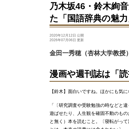
乃木坂46・鈴木絢
た「国語辞典の魅力
2020年12月12日 公開
2026年07月06日 更新
金田一秀穂（杏林大学教授）
漫画や週刊誌は「読
【鈴木】面白いですね。ほかにも気に
「〔研究調査や受験勉強の時などと違
遊ばせたり、人生観を確固不動のもの
と無く）本を読むこと。〔寝転がって