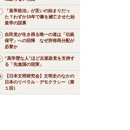
「皇帝政治」が災いの始まりだっ
た？わずか15年で秦を滅亡させた始
皇帝の誤算
自民党が生き残る唯一の道は「伝統
保守」への回帰 なぜ所得再分配が
必要か
“高学歴な人”ほど左派政党を支持す
る「先進国の現実」
【日本文明研究会】文明史のなかの
日本のリベラル・デモクラシー（第
１回）