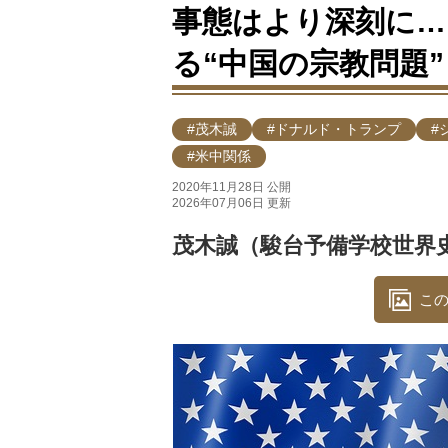
事態はより深刻に…
る“中国の宗教問題”
#茂木誠
#ドナルド・トランプ
#
#米中関係
2020年11月28日 公開
2026年07月06日 更新
茂木誠（駿台予備学校世界
この