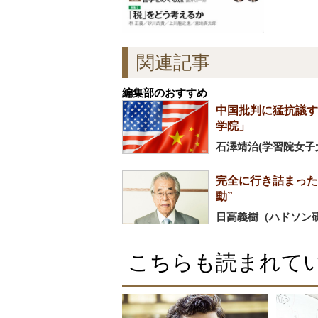
関連記事
編集部のおすすめ
中国批判に猛抗議す
学院」
石澤靖治(学習院女子
完全に行き詰まった
動”
日高義樹（ハドソン
こちらも読まれて