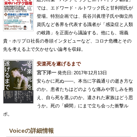
では、エドワード・ルトワック氏と甘利明氏が
登場。特別企画では、長谷川眞理子氏や御立尚
資氏など各界を代表する識者が「感染症と人類
の岐路」を正面から議論する。他にも、堀義
貴・ホリプロ社長の巻頭インタビューなど、コロナ危機とその
先を考える上で欠かせない論考を収録。
安楽死を遂げるまで
宮下洋一
発売日: 2017年12月13日
安らかに死ぬ――。本当に字義通りの逝き方な
のか。患者たちはどのような痛みや苦しみを抱
え、自ら死を選ぶのか。遺された家族はどう思
うか。死の「瞬間」にまで立ち会った衝撃ル
ポ。
Voiceの詳細情報