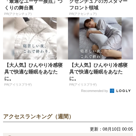
「最適なユーザー接点」づ
クセンチュアのカスタマー
くりの舞台裏
フロント領域
PR(アクセンチュア)
PR(アクセンチュア)
【大人気】ひんやり冷感寝
【大人気】ひんやり冷感寝
具で快適な睡眠をあなた
具で快適な睡眠をあなた
に。
に。
PR(アイリスプラザ)
PR(アイリスプラザ)
Recommended by
アクセスランキング（週間）
更新：08月10日 00:05