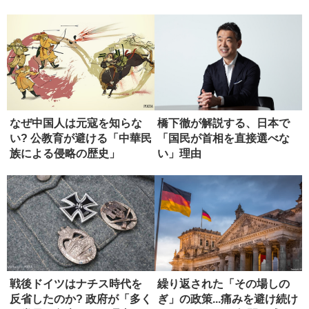
失敗
なぜ中国人は元寇を知らな
橋下徹が解説する、日本で
い? 公教育が避ける「中華民
「国民が首相を直接選べな
族による侵略の歴史」
い」理由
戦後ドイツはナチス時代を
繰り返された「その場しの
反省したのか? 政府が「多く
ぎ」の政策...痛みを避け続け