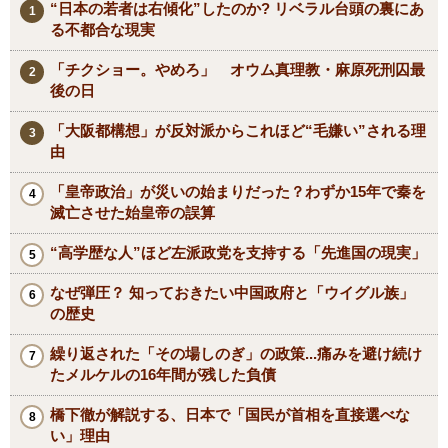
“日本の若者は右傾化”したのか? リベラル台頭の裏にあ
る不都合な現実
「チクショー。やめろ」 オウム真理教・麻原死刑囚最
後の日
「大阪都構想」が反対派からこれほど“毛嫌い”される理
由
「皇帝政治」が災いの始まりだった？わずか15年で秦を
滅亡させた始皇帝の誤算
“高学歴な人”ほど左派政党を支持する「先進国の現実」
なぜ弾圧？ 知っておきたい中国政府と「ウイグル族」
の歴史
繰り返された「その場しのぎ」の政策...痛みを避け続け
たメルケルの16年間が残した負債
橋下徹が解説する、日本で「国民が首相を直接選べな
い」理由