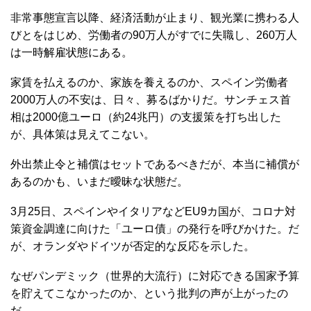
非常事態宣言以降、経済活動が止まり、観光業に携わる人
びとをはじめ、労働者の90万人がすでに失職し、260万人
は一時解雇状態にある。
家賃を払えるのか、家族を養えるのか、スペイン労働者
2000万人の不安は、日々、募るばかりだ。サンチェス首
相は2000億ユーロ（約24兆円）の支援策を打ち出した
が、具体策は見えてこない。
外出禁止令と補償はセットであるべきだが、本当に補償が
あるのかも、いまだ曖昧な状態だ。
3月25日、スペインやイタリアなどEU9カ国が、コロナ対
策資金調達に向けた「ユーロ債」の発行を呼びかけた。だ
が、オランダやドイツが否定的な反応を示した。
なぜパンデミック（世界的大流行）に対応できる国家予算
を貯えてこなかったのか、という批判の声が上がったの
だ。