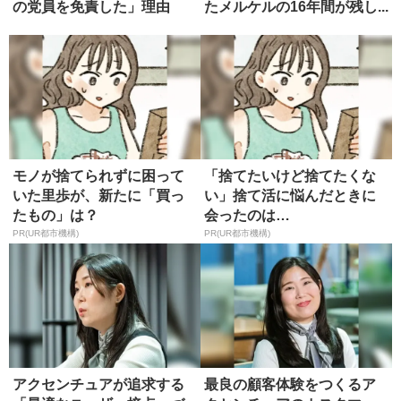
の党員を免責した」理由
たメルケルの16年間が残し...
モノが捨てられずに困って
「捨てたいけど捨てたくな
いた里歩が、新たに「買っ
い」捨て活に悩んだときに
たもの」は？
会ったのは…
PR(UR都市機構)
PR(UR都市機構)
アクセンチュアが追求する
最良の顧客体験をつくるア