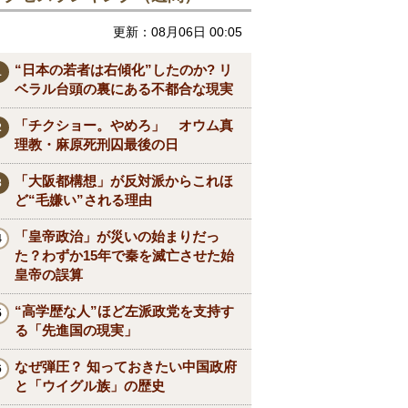
更新：08月06日 00:05
“日本の若者は右傾化”したのか? リ
ベラル台頭の裏にある不都合な現実
「チクショー。やめろ」 オウム真
理教・麻原死刑囚最後の日
「大阪都構想」が反対派からこれほ
ど“毛嫌い”される理由
「皇帝政治」が災いの始まりだっ
た？わずか15年で秦を滅亡させた始
皇帝の誤算
“高学歴な人”ほど左派政党を支持す
る「先進国の現実」
なぜ弾圧？ 知っておきたい中国政府
と「ウイグル族」の歴史