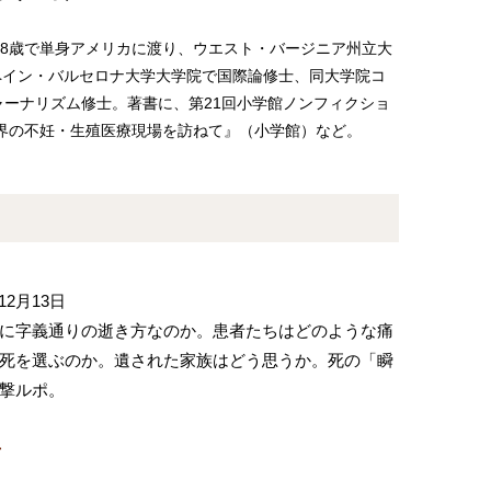
。18歳で単身アメリカに渡り、ウエスト・バージニア州立大
ペイン・バルセロナ大学大学院で国際論修士、同大学院コ
ーナリズム修士。著書に、第21回小学館ノンフィクショ
界の不妊・生殖医療現場を訪ねて』（小学館）など。
12月13日
に字義通りの逝き方なのか。患者たちはどのような痛
死を選ぶのか。遺された家族はどう思うか。死の「瞬
撃ルポ。
号