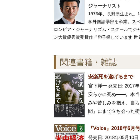
ジャーナリスト
1976年、長野県生まれ
学外国語学部を卒業。ス
ロンビア・ジャーナリズム・スクールでジャ
ン大賞優秀賞受賞作『卵子探しています 世
関連書籍・雑誌
安楽死を遂げるまで
宮下洋一
発売日: 2017年
安らかに死ぬ――。本当
みや苦しみを抱え、自ら
間」にまで立ち会った衝
『Voice』2018年6月
発売日: 2018年05月10日