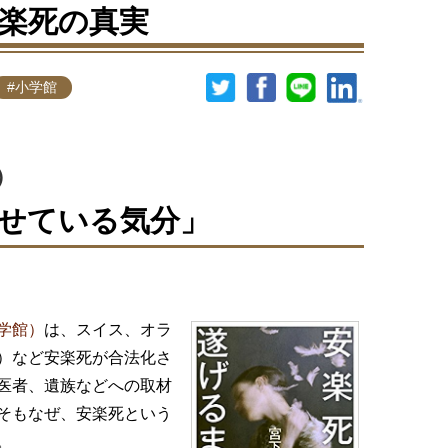
楽死の真実
#小学館
）
せている気分」
学館）
は、スイス、オラ
）など安楽死が合法化さ
医者、遺族などへの取材
そもなぜ、安楽死という
。