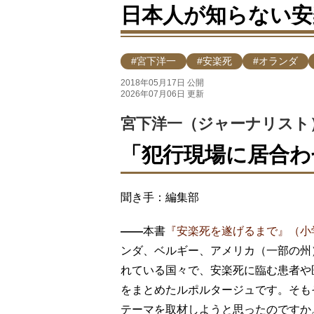
日本人が知らない安
#宮下洋一
#安楽死
#オランダ
2018年05月17日 公開
2026年07月06日 更新
宮下洋一（ジャーナリスト
「犯行現場に居合わ
聞き手：編集部
――
本書
『安楽死を遂げるまで』（小
ンダ、ベルギー、アメリカ（一部の州
れている国々で、安楽死に臨む患者や
をまとめたルポルタージュです。そも
テーマを取材しようと思ったのですか