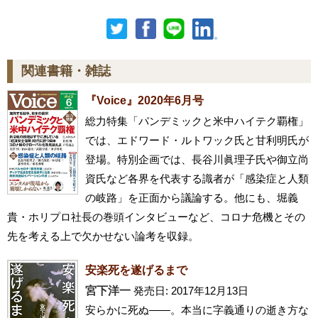
関連書籍・雑誌
『Voice』2020年6月号
総力特集「パンデミックと米中ハイテク覇権」
では、エドワード・ルトワック氏と甘利明氏が
登場。特別企画では、長谷川眞理子氏や御立尚
資氏など各界を代表する識者が「感染症と人類
の岐路」を正面から議論する。他にも、堀義
貴・ホリプロ社長の巻頭インタビューなど、コロナ危機とその
先を考える上で欠かせない論考を収録。
安楽死を遂げるまで
宮下洋一
発売日: 2017年12月13日
安らかに死ぬ――。本当に字義通りの逝き方な