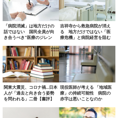
「病院消滅」は地方だけの
吉祥寺から救急病院が消え
話ではない 国民全員が向
る 地方だけではない「医
き合うべき“医療のジレン
療危機」と病院経営を阻む
マ”とは...
壁【前編...
関東大震災、コロナ禍...日本
現役医師が考える 「地域医
人が「過去と向き合う姿勢
療」の持続可能性 病院の
を問われる」二冊【書評】
赤字は悪いことなのか