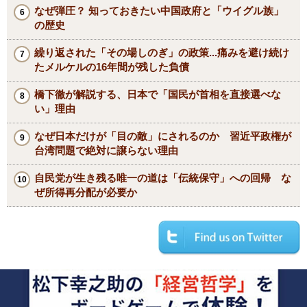
なぜ弾圧？ 知っておきたい中国政府と「ウイグル族」
の歴史
繰り返された「その場しのぎ」の政策...痛みを避け続け
たメルケルの16年間が残した負債
橋下徹が解説する、日本で「国民が首相を直接選べな
い」理由
なぜ日本だけが「目の敵」にされるのか 習近平政権が
台湾問題で絶対に譲らない理由
自民党が生き残る唯一の道は「伝統保守」への回帰 な
ぜ所得再分配が必要か