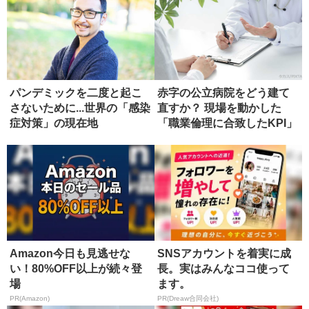
パンデミックを二度と起こ
赤字の公立病院をどう建て
さないために...世界の「感染
直すか？ 現場を動かした
症対策」の現在地
「職業倫理に合致したKPI」
Amazon今日も見逃せな
SNSアカウントを着実に成
い！80%OFF以上が続々登
長。実はみんなココ使って
場
ます。
PR(Amazon)
PR(Dreaw合同会社)