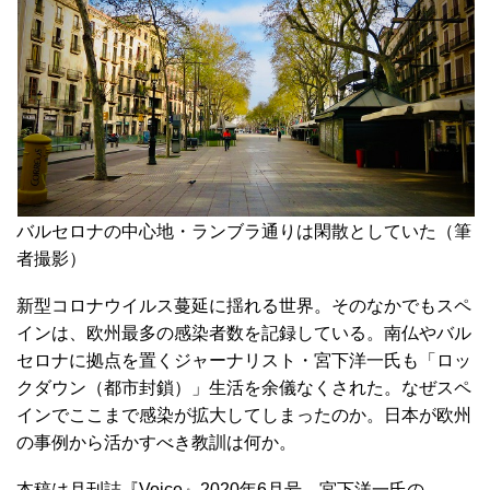
バルセロナの中心地・ランブラ通りは閑散としていた（筆
者撮影）
新型コロナウイルス蔓延に揺れる世界。そのなかでもスペ
インは、欧州最多の感染者数を記録している。南仏やバル
セロナに拠点を置くジャーナリスト・宮下洋一氏も「ロッ
クダウン（都市封鎖）」生活を余儀なくされた。なぜスペ
インでここまで感染が拡大してしまったのか。日本が欧州
の事例から活かすべき教訓は何か。
本稿は月刊誌『Voice』2020年6月号、宮下洋一氏の