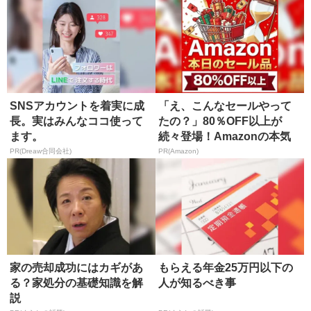
SNSアカウントを着実に成
「え、こんなセールやって
長。実はみんなココ使って
たの？」80％OFF以上が
ます。
続々登場！Amazonの本気
が...
PR(Dreaw合同会社)
PR(Amazon)
家の売却成功にはカギがあ
もらえる年金25万円以下の
る？家処分の基礎知識を解
人が知るべき事
説