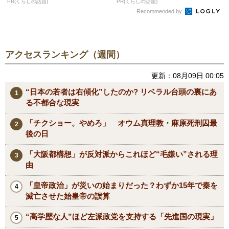
PR(くらしの話題)
PR(くらしの話題)
Recommended by
アクセスランキング（週間）
更新：08月09日 00:05
“日本の若者は右傾化”したのか? リベラル台頭の裏にあ
る不都合な現実
「チクショー。やめろ」 オウム真理教・麻原死刑囚最
後の日
「大阪都構想」が反対派からこれほど“毛嫌い”される理
由
「皇帝政治」が災いの始まりだった？わずか15年で秦を
滅亡させた始皇帝の誤算
“高学歴な人”ほど左派政党を支持する「先進国の現実」