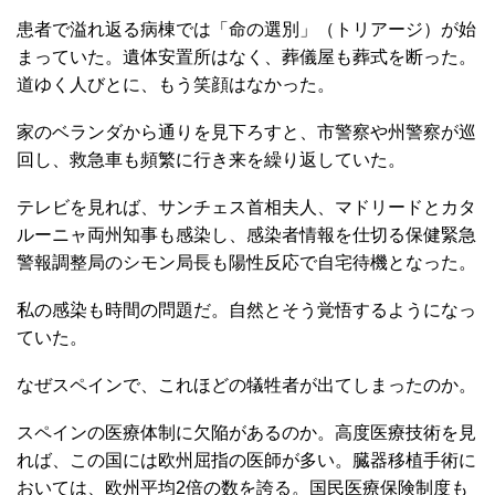
患者で溢れ返る病棟では「命の選別」（トリアージ）が始
まっていた。遺体安置所はなく、葬儀屋も葬式を断った。
道ゆく人びとに、もう笑顔はなかった。
家のベランダから通りを見下ろすと、市警察や州警察が巡
回し、救急車も頻繁に行き来を繰り返していた。
テレビを見れば、サンチェス首相夫人、マドリードとカタ
ルーニャ両州知事も感染し、感染者情報を仕切る保健緊急
警報調整局のシモン局長も陽性反応で自宅待機となった。
私の感染も時間の問題だ。自然とそう覚悟するようになっ
ていた。
なぜスペインで、これほどの犠牲者が出てしまったのか。
スペインの医療体制に欠陥があるのか。高度医療技術を見
れば、この国には欧州屈指の医師が多い。臓器移植手術に
おいては、欧州平均2倍の数を誇る。国民医療保険制度も