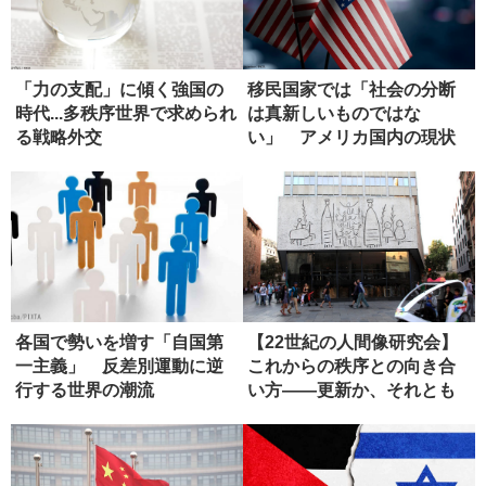
「力の支配」に傾く強国の
移民国家では「社会の分断
時代...多秩序世界で求められ
は真新しいものではな
る戦略外交
い」 アメリカ国内の現状
各国で勢いを増す「自国第
【22世紀の人間像研究会】
一主義」 反差別運動に逆
これからの秩序との向き合
行する世界の潮流
い方――更新か、それとも
虚無か...