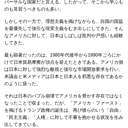
バーサルな国家だと言える。したがって、そこから学ぶも
のも見習うべきものも多い。
しかしその一方で、理想主義を掲げながらも、自国の国益
を最優先して強引な現実主義をむき出しにしてきた。そん
なアメリカに対して、日本はしばしば批判や戸惑いも経験
してきた。
最も顕著だったのは、1980年代後半から1990年ごろにか
けて日米貿易摩擦が頂点を迎えたときである。アメリカ側
は日本に対して強烈な敵視と強引な市場開放要求を行い、
米議会と米メディアは日本と日本人を邪悪な存在であるか
のように扱った。
それは日本のバブル崩壊でアメリカを脅かす存在ではなく
なったことで収まった。だが、「アメリカ・ファースト」
を掲げるトランプ政権の誕生は、再び彼らのいう「自由」
「民主主義」「人権」に対して不審を抱かせる状況を生み
出してきている。