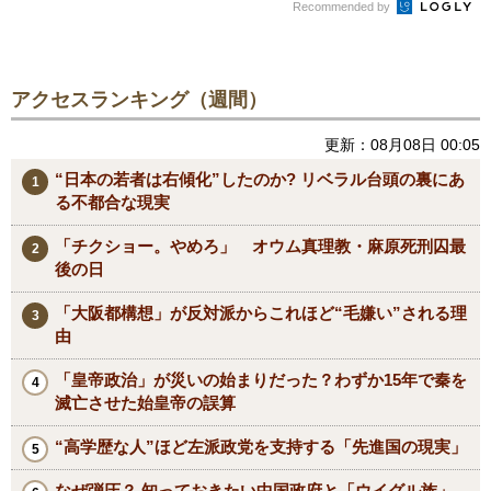
Recommended by
アクセスランキング（週間）
更新：08月08日 00:05
“日本の若者は右傾化”したのか? リベラル台頭の裏にあ
る不都合な現実
「チクショー。やめろ」 オウム真理教・麻原死刑囚最
後の日
「大阪都構想」が反対派からこれほど“毛嫌い”される理
由
「皇帝政治」が災いの始まりだった？わずか15年で秦を
滅亡させた始皇帝の誤算
“高学歴な人”ほど左派政党を支持する「先進国の現実」
なぜ弾圧？ 知っておきたい中国政府と「ウイグル族」