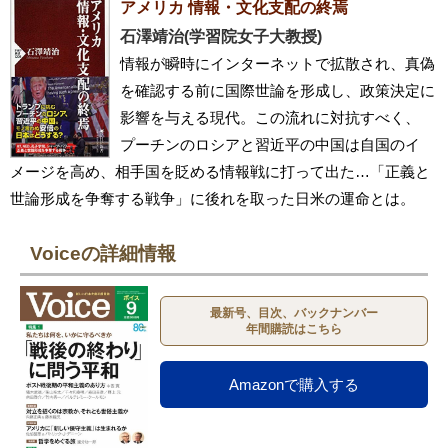
アメリカ 情報・文化支配の終焉
石澤靖治(学習院女子大教授)
情報が瞬時にインターネットで拡散され、真偽
を確認する前に国際世論を形成し、政策決定に
影響を与える現代。この流れに対抗すべく、
プーチンのロシアと習近平の中国は自国のイ
メージを高め、相手国を貶める情報戦に打って出た…「正義と
世論形成を争奪する戦争」に後れを取った日米の運命とは。
Voiceの詳細情報
最新号、目次、バックナンバー
年間購読はこちら
Amazonで購入する