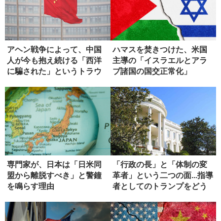
アヘン戦争によって、中国
ハマスを焚きつけた、米国
人が今も抱え続ける「西洋
主導の「イスラエルとアラ
に騙された」というトラウ
ブ諸国の国交正常化」
マ
専門家が、日本は「日米同
「行政の長」と「体制の変
盟から離脱すべき」と警鐘
革者」という二つの面...指導
を鳴らす理由
者としてのトランプをどう
評...