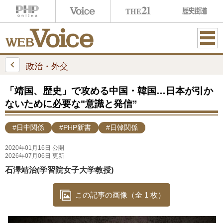
ME
NU
政治・外交
「靖国、歴史」で攻める中国・韓国…日本が引か
ないために必要な"意識と発信”
#日中関係
#PHP新書
#日韓関係
2020年01月16日 公開
2026年07月06日 更新
石澤靖治(学習院女子大学教授)
この記事の画像（全 1 枚）