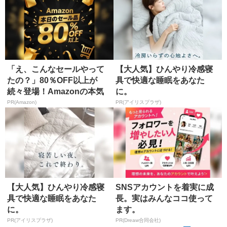
「え、こんなセールやって
【大人気】ひんやり冷感寝
たの？」80％OFF以上が
具で快適な睡眠をあなた
続々登場！Amazonの本気
に。
が...
PR(Amazon)
PR(アイリスプラザ)
【大人気】ひんやり冷感寝
SNSアカウントを着実に成
具で快適な睡眠をあなた
長。実はみんなココ使って
に。
ます。
PR(アイリスプラザ)
PR(Dreaw合同会社)