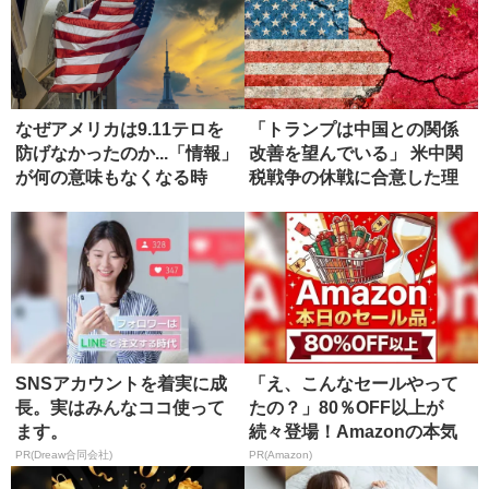
なぜアメリカは9.11テロを
「トランプは中国との関係
防げなかったのか...「情報」
改善を望んでいる」 米中関
が何の意味もなくなる時
税戦争の休戦に合意した理
由
SNSアカウントを着実に成
「え、こんなセールやって
長。実はみんなココ使って
たの？」80％OFF以上が
ます。
続々登場！Amazonの本気
が...
PR(Dreaw合同会社)
PR(Amazon)