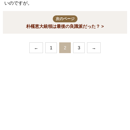
いのですが。
次のページ
朴槿恵大統領は最後の良識派だった？ >
←
1
2
3
→