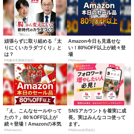
頑張らずに取り組める「太
Amazon今日も見逃せな
りにくいカラダづくり」と
い！80%OFF以上が続々登
は？
場
PR(森永乳業株式会社)
PR(Amazon)
「え、こんなセールやって
SNSアカウントを着実に成
たの？」80％OFF以上が
長。実はみんなココ使って
続々登場！Amazonの本気
ます。
が...
PR(Amazon)
PR(Dreaw合同会社)