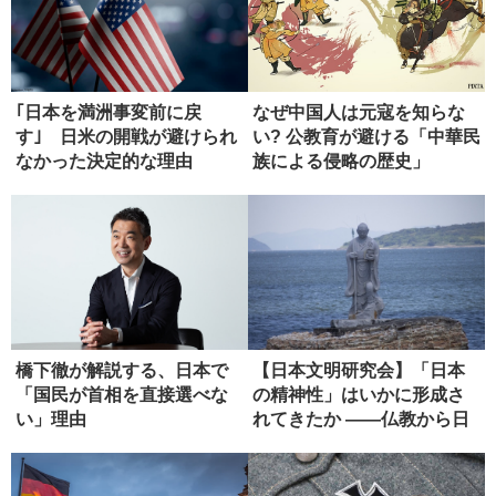
｢日本を満洲事変前に戻
なぜ中国人は元寇を知らな
す｣ 日米の開戦が避けられ
い? 公教育が避ける「中華民
なかった決定的な理由
族による侵略の歴史」
橋下徹が解説する、日本で
【日本文明研究会】「日本
「国民が首相を直接選べな
の精神性」はいかに形成さ
い」理由
れてきたか ――仏教から日
本政治...