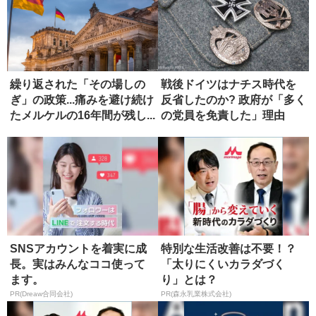
繰り返された「その場しの
戦後ドイツはナチス時代を
ぎ」の政策...痛みを避け続け
反省したのか? 政府が「多く
たメルケルの16年間が残し...
の党員を免責した」理由
SNSアカウントを着実に成
特別な生活改善は不要！？
長。実はみんなココ使って
「太りにくいカラダづく
ます。
り」とは？
PR(Dreaw合同会社)
PR(森永乳業株式会社)