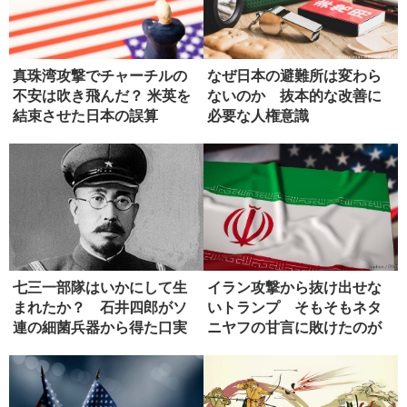
真珠湾攻撃でチャーチルの
なぜ日本の避難所は変わら
不安は吹き飛んだ？ 米英を
ないのか 抜本的な改善に
結束させた日本の誤算
必要な人権意識
七三一部隊はいかにして生
イラン攻撃から抜け出せな
まれたか？ 石井四郎がソ
いトランプ そもそもネタ
連の細菌兵器から得た口実
ニヤフの甘言に敗けたのが
失敗