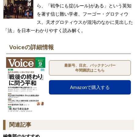
ら、「戦争にも掟(ルール)がある」という英知
を著す信じ難い学者、フーゴー・グロティウ
ス。天才グロティウスが混沌のなかに見出した
「法」を日本一わかりやすく読み解く。
Voiceの詳細情報
最新号、目次、バックナンバー
年間購読はこちら
Amazonで購入する
関連記事
編集部のおすすめ