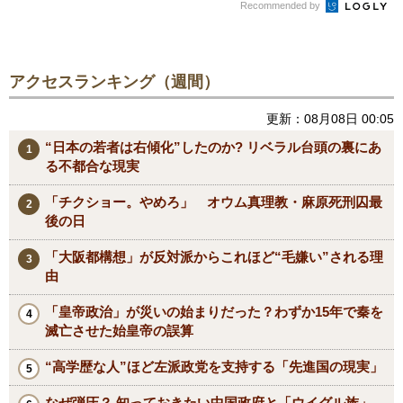
Recommended by
アクセスランキング（週間）
更新：08月08日 00:05
“日本の若者は右傾化”したのか? リベラル台頭の裏にあ
る不都合な現実
「チクショー。やめろ」 オウム真理教・麻原死刑囚最
後の日
「大阪都構想」が反対派からこれほど“毛嫌い”される理
由
「皇帝政治」が災いの始まりだった？わずか15年で秦を
滅亡させた始皇帝の誤算
“高学歴な人”ほど左派政党を支持する「先進国の現実」
なぜ弾圧？ 知っておきたい中国政府と「ウイグル族」