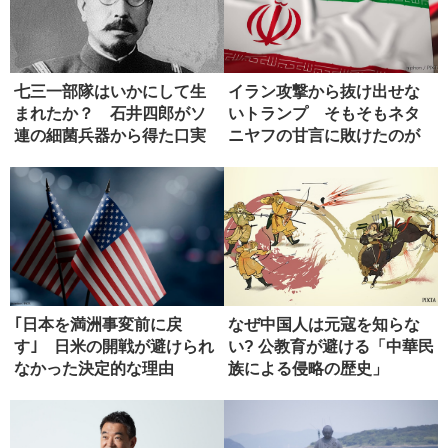
七三一部隊はいかにして生
イラン攻撃から抜け出せな
まれたか？ 石井四郎がソ
いトランプ そもそもネタ
連の細菌兵器から得た口実
ニヤフの甘言に敗けたのが
失敗
｢日本を満洲事変前に戻
なぜ中国人は元寇を知らな
す｣ 日米の開戦が避けられ
い? 公教育が避ける「中華民
なかった決定的な理由
族による侵略の歴史」