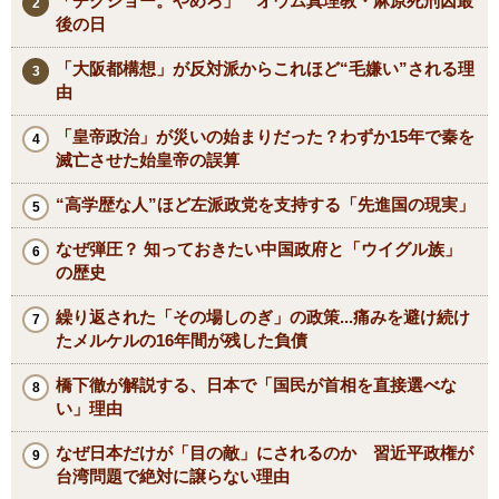
「チクショー。やめろ」 オウム真理教・麻原死刑囚最
後の日
「大阪都構想」が反対派からこれほど“毛嫌い”される理
由
「皇帝政治」が災いの始まりだった？わずか15年で秦を
滅亡させた始皇帝の誤算
“高学歴な人”ほど左派政党を支持する「先進国の現実」
なぜ弾圧？ 知っておきたい中国政府と「ウイグル族」
の歴史
繰り返された「その場しのぎ」の政策...痛みを避け続け
たメルケルの16年間が残した負債
橋下徹が解説する、日本で「国民が首相を直接選べな
い」理由
なぜ日本だけが「目の敵」にされるのか 習近平政権が
台湾問題で絶対に譲らない理由