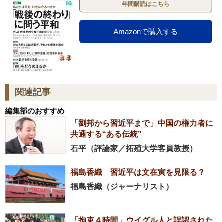
年間購読はこちら
Amazonで購入する
関連記事
編集部のおすすめ
「劉邦から習近平まで」中国の権力者に
共通する“ある伝統”
石平（評論家／拓殖大学客員教授）
福島香織 習近平は文在寅を見限る？
福島香織（ジャーナリスト）
「拘束４時間」ウイグル人と誤認された