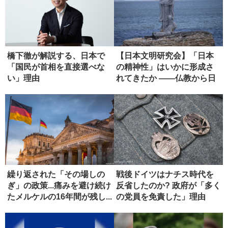
橋下徹が解説する、日本で
【日本文明研究会】「日本
「国民が首相を直接選べな
の精神性」はいかに形成さ
い」理由
れてきたか ――仏教から日
本政治...
繰り返された「その場しの
戦後ドイツはナチス時代を
ぎ」の政策...痛みを避け続け
反省したのか? 政府が「多く
たメルケルの16年間が残し...
の党員を免責した」理由