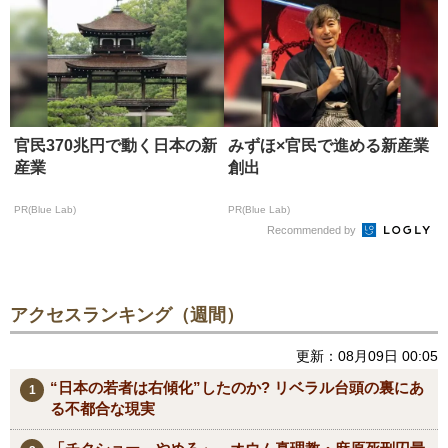
官民370兆円で動く日本の新
みずほ×官民で進める新産業
産業
創出
PR(Blue Lab)
PR(Blue Lab)
Recommended by
アクセスランキング（週間）
更新：08月09日 00:05
“日本の若者は右傾化”したのか? リベラル台頭の裏にあ
る不都合な現実