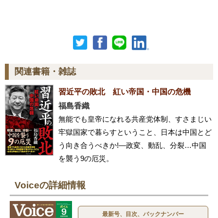
関連書籍・雑誌
習近平の敗北 紅い帝国・中国の危機
福島香織
無能でも皇帝になれる共産党体制、すさまじい
牢獄国家で暮らすということ、日本は中国とど
う向き合うべきか!―政変、動乱、分裂…中国
を襲う9の厄災。
Voiceの詳細情報
最新号、目次、バックナンバー