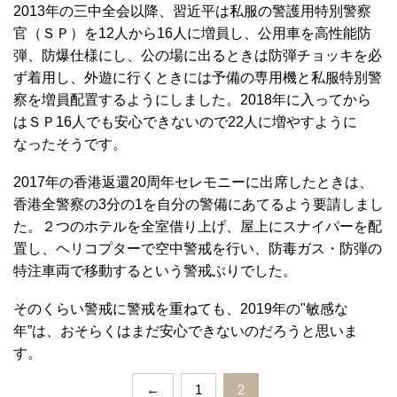
2013年の三中全会以降、習近平は私服の警護用特別警察
官（ＳＰ）を12人から16人に増員し、公用車を高性能防
弾、防爆仕様にし、公の場に出るときは防弾チョッキを必
ず着用し、外遊に行くときには予備の専用機と私服特別警
察を増員配置するようにしました。2018年に入ってから
はＳＰ16人でも安心できないので22人に増やすように
なったそうです。
2017年の香港返還20周年セレモニーに出席したときは、
香港全警察の3分の1を自分の警備にあてるよう要請しまし
た。２つのホテルを全室借り上げ、屋上にスナイパーを配
置し、ヘリコプターで空中警戒を行い、防毒ガス・防弾の
特注車両で移動するという警戒ぶりでした。
そのくらい警戒に警戒を重ねても、2019年の"敏感な
年”は、おそらくはまだ安心できないのだろうと思いま
す。
←
1
2