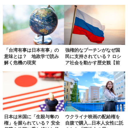
「台湾有事は日本有事」の
強権的なプーチンがなぜ国
意味とは？ 地政学で読み
民に支持されている？ ロシ
解く危機の現実
ア社会を動かす歴史観【前
編】
日本は米国に「生殺与奪の
ウクライナ映画の配給権を
権」を握られている？ 安全
自腹で購入...日本人女性に託