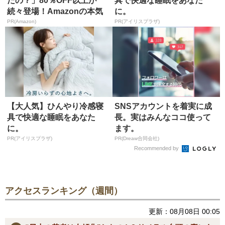
たの？」80％OFF以上が
具で快適な睡眠をあなた
続々登場！Amazonの本気
に。
が...
PR(Amazon)
PR(アイリスプラザ)
【大人気】ひんやり冷感寝
SNSアカウントを着実に成
具で快適な睡眠をあなた
長。実はみんなココ使って
に。
ます。
PR(アイリスプラザ)
PR(Dreaw合同会社)
Recommended by
アクセスランキング（週間）
更新：08月08日 00:05