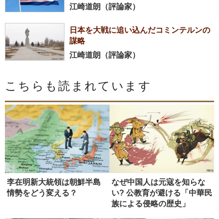
江崎道朗（評論家）
日本を大戦に追い込んだコミンテルンの
謀略
江崎道朗（評論家）
こちらも読まれています
李在明新大統領は朝鮮半島
なぜ中国人は元寇を知らな
情勢をどう変える？
い? 公教育が避ける「中華民
族による侵略の歴史」