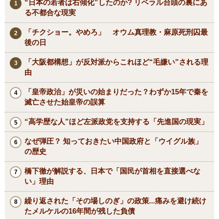
“日本の若者は右傾化”したのか? リベラル台頭の裏にあ
る不都合な現実
「チクショー。やめろ」 オウム真理教・麻原死刑囚最
後の日
「大阪都構想」が反対派からこれほど“毛嫌い”される理
由
「皇帝政治」が災いの始まりだった？わずか15年で秦を
滅亡させた始皇帝の誤算
“高学歴な人”ほど左派政党を支持する「先進国の現実」
なぜ弾圧？ 知っておきたい中国政府と「ウイグル族」
の歴史
橋下徹が解説する、日本で「国民が首相を直接選べな
い」理由
繰り返された「その場しのぎ」の政策...痛みを避け続け
たメルケルの16年間が残した負債