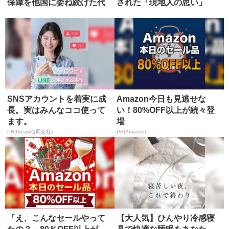
保障を他国に委ね続けた代
された「現地人の思い」
償
SNSアカウントを着実に成
Amazon今日も見逃せな
長。実はみんなココ使って
い！80%OFF以上が続々登
ます。
場
PR(Dreaw合同会社)
PR(Amazon)
「え、こんなセールやって
【大人気】ひんやり冷感寝