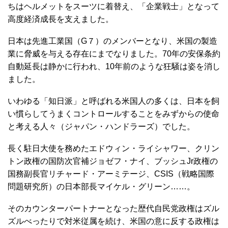
ちはヘルメットをスーツに着替え、「企業戦士」となって
高度経済成長を支えました。
日本は先進工業国（G７）のメンバーとなり、米国の製造
業に脅威を与える存在にまでなりました。70年の安保条約
自動延長は静かに行われ、10年前のような狂騒は姿を消し
ました。
いわゆる「知日派」と呼ばれる米国人の多くは、日本を飼
い慣らしてうまくコントロールすることをみずからの使命
と考える人々（ジャパン・ハンドラーズ）でした。
長く駐日大使を務めたエドウィン・ライシャワー、クリン
トン政権の国防次官補ジョゼフ・ナイ、ブッシュJr政権の
国務副長官リチャード・アーミテージ、CSIS（戦略国際
問題研究所）の日本部長マイケル・グリーン……。
そのカウンターパートナーとなった歴代自民党政権はズル
ズルべったりで対米従属を続け、米国の意に反する政権は