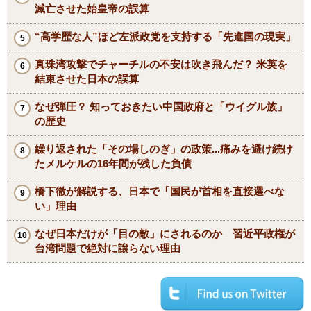
滅亡させた始皇帝の誤算
“高学歴な人”ほど左派政党を支持する「先進国の現実」
真珠湾攻撃でチャーチルの不安は吹き飛んだ？ 米英を
結束させた日本の誤算
なぜ弾圧？ 知っておきたい中国政府と「ウイグル族」
の歴史
繰り返された「その場しのぎ」の政策...痛みを避け続け
たメルケルの16年間が残した負債
橋下徹が解説する、日本で「国民が首相を直接選べな
い」理由
なぜ日本だけが「目の敵」にされるのか 習近平政権が
台湾問題で絶対に譲らない理由