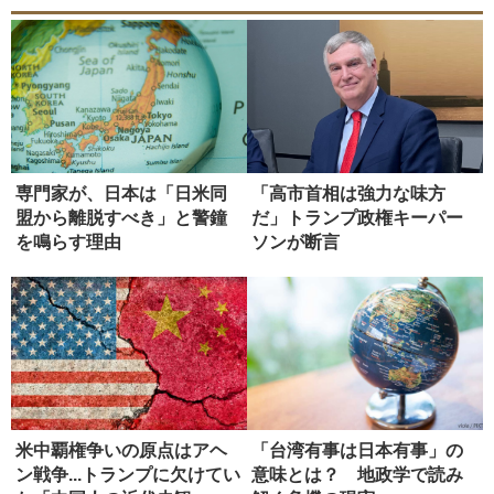
専門家が、日本は「日米同
「高市首相は強力な味方
盟から離脱すべき」と警鐘
だ」トランプ政権キーパー
を鳴らす理由
ソンが断言
米中覇権争いの原点はアヘ
「台湾有事は日本有事」の
ン戦争...トランプに欠けてい
意味とは？ 地政学で読み