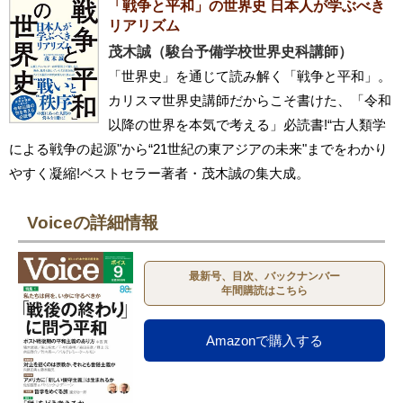
「戦争と平和」の世界史 日本人が学ぶべき
リアリズム
茂木誠（駿台予備学校世界史科講師）
「世界史」を通じて読み解く「戦争と平和」。
カリスマ世界史講師だからこそ書けた、「令和
以降の世界を本気で考える」必読書!“古人類学
による戦争の起源"から“21世紀の東アジアの未来"までをわかり
やすく凝縮!ベストセラー著者・茂木誠の集大成。
Voiceの詳細情報
最新号、目次、バックナンバー
年間購読はこちら
Amazonで購入する