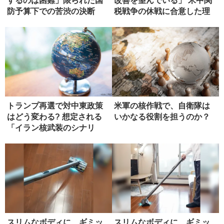
するのは困難」限られた国
改善を望んでいる」 米中関
防予算下での苦渋の決断
税戦争の休戦に合意した理
由
トランプ再選で対中東政策
米軍の核作戦で、自衛隊は
はどう変わる? 想定される
いかなる役割を担うのか？
「イラン核武装のシナリ
オ」
スリムなボディに、ギミッ
スリムなボディに、ギミッ