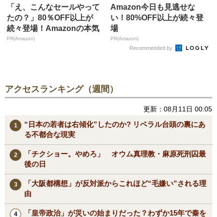
「え、こんなセールやって
Amazon今日も見逃せな
たの？」80％OFF以上が
い！80%OFF以上が続々登
続々登場！Amazonの本気
場
が...
PR(Amazon)
PR(Amazon)
Recommended by
アクセスランキング（週間）
更新：08月11日 00:05
“日本の若者は右傾化”したのか? リベラル台頭の裏にあ
る不都合な現実
「チクショー。やめろ」 オウム真理教・麻原死刑囚最
後の日
「大阪都構想」が反対派からこれほど“毛嫌い”される理
由
「皇帝政治」が災いの始まりだった？わずか15年で秦を