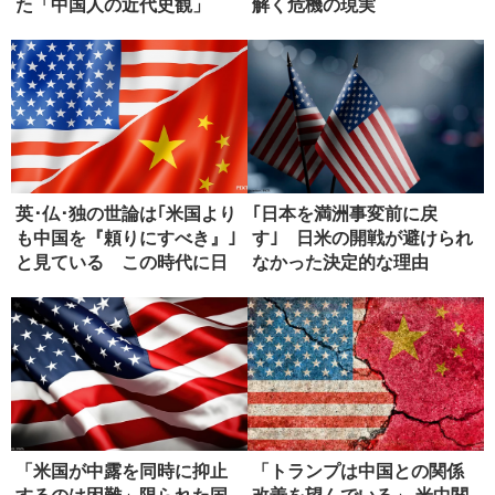
た「中国人の近代史観」
解く危機の現実
英･仏･独の世論は｢米国より
｢日本を満洲事変前に戻
も中国を『頼りにすべき』｣
す｣ 日米の開戦が避けられ
と見ている この時代に日
なかった決定的な理由
本...
「米国が中露を同時に抑止
「トランプは中国との関係