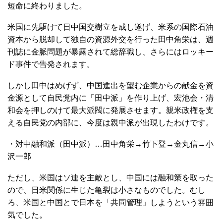
短命に終わりました。
米国に先駆けて日中国交樹立を成し遂げ、米系の国際石油
資本から脱却して独自の資源外交を行った田中角栄は、週
刊誌に金脈問題が暴露されて総辞職し、さらにはロッキー
ド事件で告発されます。
しかし田中はめげず、中国進出を望む企業からの献金を資
金源として自民党内に「田中派」を作り上げ、宏池会・清
和会を押しのけて最大派閥に発展させます。親米政権を支
える自民党の内部に、今度は親中派が出現したわけです。
・対中融和派（田中派）…田中角栄→竹下登→金丸信→小
沢一郎
ただし、米国はソ連を主敵とし、中国には融和策を取った
ので、日米関係に生じた亀裂は小さなものでした。むし
ろ、米国と中国とで日本を「共同管理」しようという雰囲
気でした。