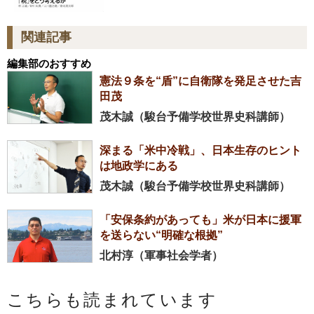
関連記事
編集部のおすすめ
憲法９条を“盾”に自衛隊を発足させた吉
田茂
茂木誠（駿台予備学校世界史科講師）
深まる「米中冷戦」、日本生存のヒント
は地政学にある
茂木誠（駿台予備学校世界史科講師）
「安保条約があっても」米が日本に援軍
を送らない“明確な根拠”
北村淳（軍事社会学者）
こちらも読まれています