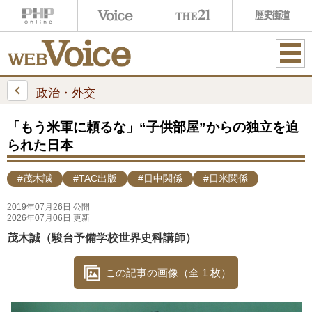
ME
NU
政治・外交
「もう米軍に頼るな」“子供部屋”からの独立を迫
られた日本
#茂木誠
#TAC出版
#日中関係
#日米関係
2019年07月26日 公開
2026年07月06日 更新
茂木誠（駿台予備学校世界史科講師）
この記事の画像（全 1 枚）