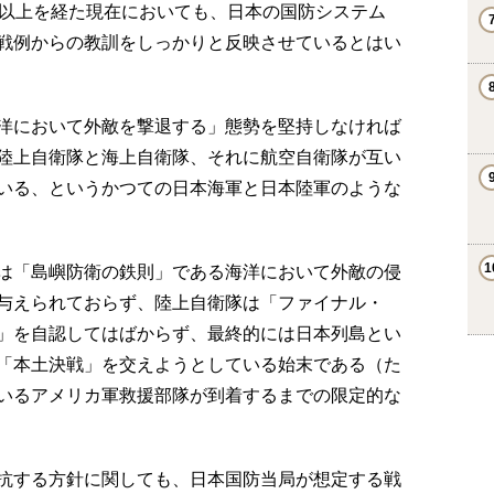
年以上を経た現在においても、日本の国防システム
戦例からの教訓をしっかりと反映させているとはい
洋において外敵を撃退する」態勢を堅持しなければ
陸上自衛隊と海上自衛隊、それに航空自衛隊が互い
いる、というかつての日本海軍と日本陸軍のような
は「島嶼防衛の鉄則」である海洋において外敵の侵
与えられておらず、陸上自衛隊は「ファイナル・
」を自認してはばからず、最終的には日本列島とい
「本土決戦」を交えようとしている始末である（た
いるアメリカ軍救援部隊が到着するまでの限定的な
抗する方針に関しても、日本国防当局が想定する戦