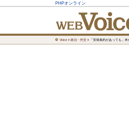
PHPオンライン
Voice
»
政治・外交
» 「安保条約があっても」米