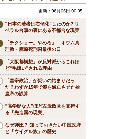
更新：08月06日 00:05
“日本の若者は右傾化”したのか? リ
ベラル台頭の裏にある不都合な現実
「チクショー。やめろ」 オウム真
理教・麻原死刑囚最後の日
「大阪都構想」が反対派からこれほ
ど“毛嫌い”される理由
「皇帝政治」が災いの始まりだっ
た？わずか15年で秦を滅亡させた始
皇帝の誤算
“高学歴な人”ほど左派政党を支持す
る「先進国の現実」
なぜ弾圧？ 知っておきたい中国政府
と「ウイグル族」の歴史