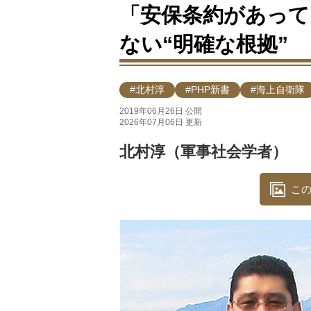
「安保条約があって
ない“明確な根拠”
#北村淳
#PHP新書
#海上自衛隊
2019年06月26日 公開
2026年07月06日 更新
北村淳（軍事社会学者）
この