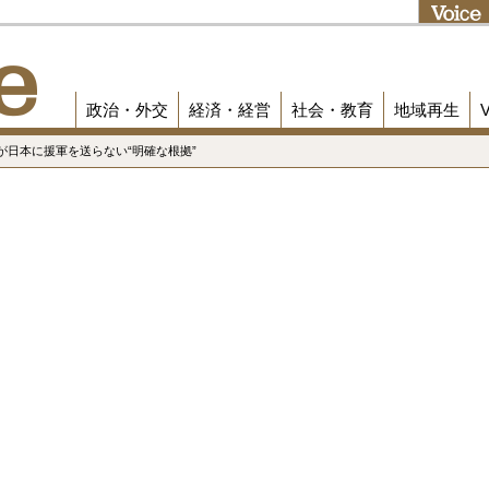
政治・外交
経済・経営
社会・教育
地域再生
が日本に援軍を送らない“明確な根拠”