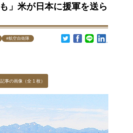
も」米が日本に援軍を送ら
#航空自衛隊
記事の画像（全 1 枚）