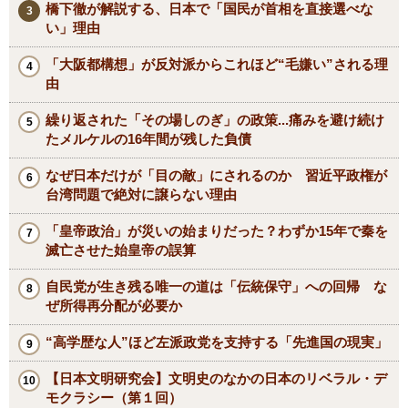
橋下徹が解説する、日本で「国民が首相を直接選べな
い」理由
「大阪都構想」が反対派からこれほど“毛嫌い”される理
由
繰り返された「その場しのぎ」の政策...痛みを避け続け
たメルケルの16年間が残した負債
なぜ日本だけが「目の敵」にされるのか 習近平政権が
台湾問題で絶対に譲らない理由
「皇帝政治」が災いの始まりだった？わずか15年で秦を
滅亡させた始皇帝の誤算
自民党が生き残る唯一の道は「伝統保守」への回帰 な
ぜ所得再分配が必要か
“高学歴な人”ほど左派政党を支持する「先進国の現実」
【日本文明研究会】文明史のなかの日本のリベラル・デ
モクラシー（第１回）