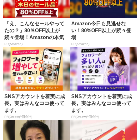
「え、こんなセールやって
Amazon今日も見逃せな
たの？」80％OFF以上が
い！80%OFF以上が続々登
続々登場！Amazonの本気
場
が...
PR(Amazon)
PR(Amazon)
SNSアカウントを着実に成
SNSアカウントを着実に成
長。実はみんなココ使って
長。実はみんなココ使って
ます。
ます。
PR(Dreaw合同会社)
PR(Dreaw合同会社)