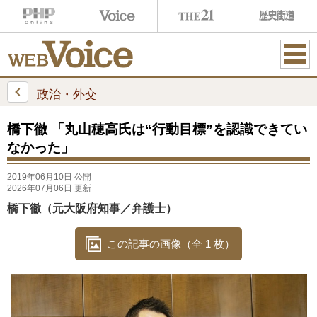
ME
NU
政治・外交
橋下徹 「丸山穂高氏は“行動目標”を認識できてい
なかった」
2019年06月10日 公開
2026年07月06日 更新
橋下徹（元大阪府知事／弁護士）
この記事の画像（全 1 枚）