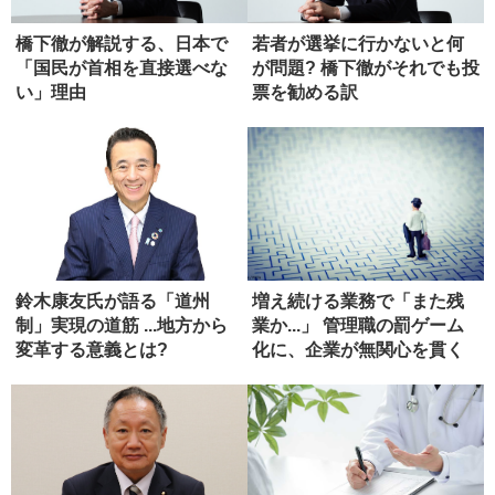
橋下徹が解説する、日本で
若者が選挙に行かないと何
「国民が首相を直接選べな
が問題? 橋下徹がそれでも投
い」理由
票を勧める訳
鈴木康友氏が語る「道州
増え続ける業務で「また残
制」実現の道筋 ...地方から
業か...」 管理職の罰ゲーム
変革する意義とは?
化に、企業が無関心を貫く
ワ...