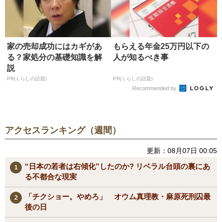
家の売却成功にはカギがあ
もらえる年金25万円以下の
る？家処分の基礎知識を解
人が知るべき事
説
PR(くらしの話題)
PR(くらしの話題)
Recommended by
アクセスランキング（週間）
更新：08月07日 00:05
“日本の若者は右傾化”したのか? リベラル台頭の裏にあ
る不都合な現実
「チクショー。やめろ」 オウム真理教・麻原死刑囚最
後の日