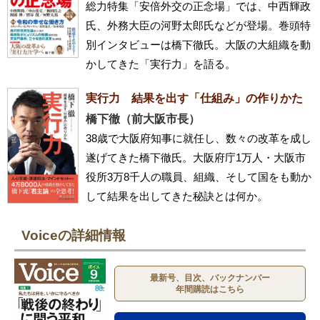
総力特集「安倍外交の正念場」では、中西輝政
氏、外務大臣の河野太郎氏などが登場。巻頭特
別インタビューは橋下徹氏。大阪の大組織を動
かしてきた「実行力」を語る。
実行力 結果を出す「仕組み」の作りかた
橋下徹（前大阪市長）
38歳で大阪府知事に就任し、数々の改革を成し
遂げてきた橋下徹氏。大阪府庁1万人・大阪市
役所3万8千人の職員、組織、そして国をも動か
して結果を出してきた秘訣とは何か。
Voiceの詳細情報
最新号、目次、バックナンバー
年間購読はこちら