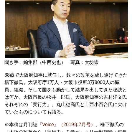
聞き手：編集部（中西史也） 写真：大坊崇
38歳で大阪府知事に就任し、数々の改革を成し遂げてきた
橋下徹氏。大阪府庁1万人・大阪市役所3万8000人の職
員、組織、そして国をも動かして結果を出してきた秘訣と
は何か。大阪市長の松井一郎氏、大阪府知事の吉村洋文氏
それぞれの「実行力」、丸山穂高氏と上西小百合氏に欠け
ていたものについても語る。
※本稿は月刊誌
『Voice』（2019年7月号）
、
橋下徹氏の
「大阪の改革から『実行力』を学べ」より一部抜粋・編集