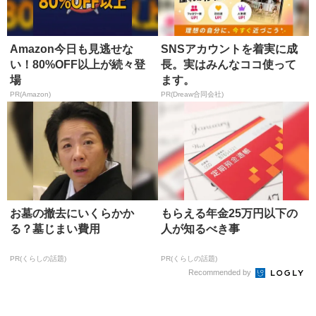
Amazon今日も見逃せな
SNSアカウントを着実に成
い！80%OFF以上が続々登
長。実はみんなココ使って
場
ます。
PR(Amazon)
PR(Dreaw合同会社)
お墓の撤去にいくらかか
もらえる年金25万円以下の
る？墓じまい費用
人が知るべき事
PR(くらしの話題)
PR(くらしの話題)
Recommended by