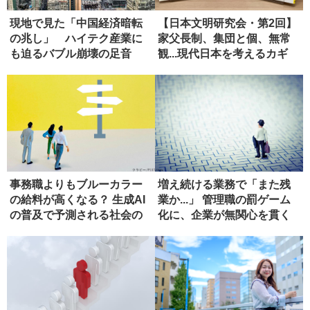
現地で見た「中国経済暗転
【日本文明研究会・第2回】
の兆し」 ハイテク産業に
家父長制、集団と個、無常
も迫るバブル崩壊の足音
観...現代日本を考えるカギ
と...
事務職よりもブルーカラー
増え続ける業務で「また残
の給料が高くなる？ 生成AI
業か...」 管理職の罰ゲーム
の普及で予測される社会の
化に、企業が無関心を貫く
姿
ワ...