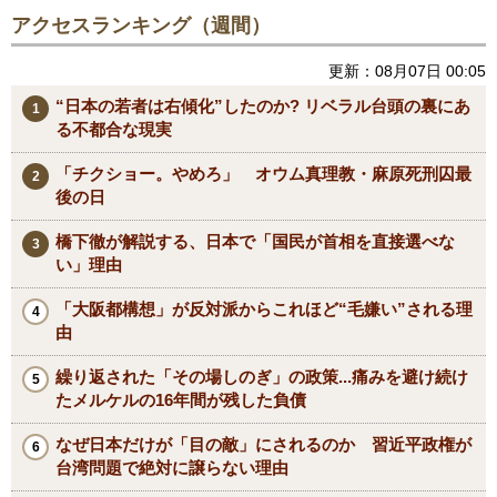
アクセスランキング（週間）
更新：08月07日 00:05
“日本の若者は右傾化”したのか? リベラル台頭の裏にあ
る不都合な現実
「チクショー。やめろ」 オウム真理教・麻原死刑囚最
後の日
橋下徹が解説する、日本で「国民が首相を直接選べな
い」理由
「大阪都構想」が反対派からこれほど“毛嫌い”される理
由
繰り返された「その場しのぎ」の政策...痛みを避け続け
たメルケルの16年間が残した負債
なぜ日本だけが「目の敵」にされるのか 習近平政権が
台湾問題で絶対に譲らない理由