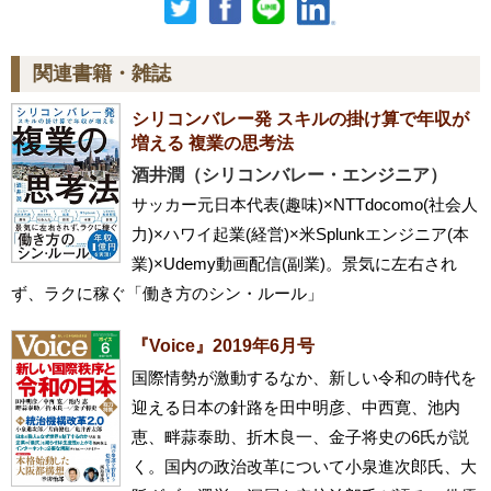
関連書籍・雑誌
シリコンバレー発 スキルの掛け算で年収が
増える 複業の思考法
酒井潤（シリコンバレー・エンジニア）
サッカー元日本代表(趣味)×NTTdocomo(社会人
力)×ハワイ起業(経営)×米Splunkエンジニア(本
業)×Udemy動画配信(副業)。景気に左右され
ず、ラクに稼ぐ「働き方のシン・ルール」
『Voice』2019年6月号
国際情勢が激動するなか、新しい令和の時代を
迎える日本の針路を田中明彦、中西寛、池内
恵、畔蒜泰助、折木良一、金子将史の6氏が説
く。国内の政治改革について小泉進次郎氏、大