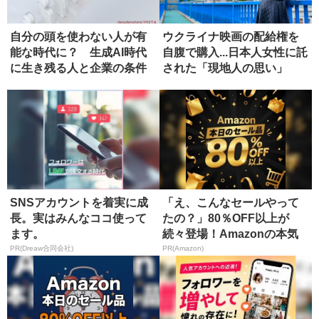
自分の頭を使わない人が有
ウクライナ映画の配給権を
能な時代に？ 生成AI時代
自腹で購入...日本人女性に託
に生き残る人と企業の条件
された「現地人の思い」
SNSアカウントを着実に成
「え、こんなセールやって
長。実はみんなココ使って
たの？」80％OFF以上が
ます。
続々登場！Amazonの本気
が...
PR(Dreaw合同会社)
PR(Amazon)