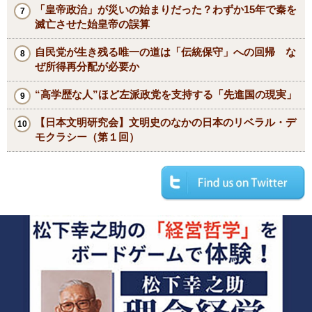
「皇帝政治」が災いの始まりだった？わずか15年で秦を
滅亡させた始皇帝の誤算
自民党が生き残る唯一の道は「伝統保守」への回帰 な
ぜ所得再分配が必要か
“高学歴な人”ほど左派政党を支持する「先進国の現実」
【日本文明研究会】文明史のなかの日本のリベラル・デ
モクラシー（第１回）