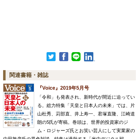
関連書籍・雑誌
『Voice』2019年5月号
「令和」も発表され、新時代が間近に迫ってい
る。総力特集「天皇と日本人の未来」では、片
山杜秀、苅部直、井上寿一、君塚直隆、江崎道
朗の5氏が寄稿。巻頭は、世界的投資家のジ
ム・ロジャーズ氏とお笑い芸人にして実業家の
中田敦彦氏の異色対談。特集は過熱する「米中デジタル戦