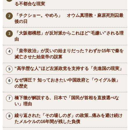
る不都合な現実
「チクショー。やめろ」 オウム真理教・麻原死刑囚最
後の日
「大阪都構想」が反対派からこれほど“毛嫌い”される理
由
「皇帝政治」が災いの始まりだった？わずか15年で秦を
滅亡させた始皇帝の誤算
“高学歴な人”ほど左派政党を支持する「先進国の現実」
なぜ弾圧？ 知っておきたい中国政府と「ウイグル族」
の歴史
橋下徹が解説する、日本で「国民が首相を直接選べな
い」理由
繰り返された「その場しのぎ」の政策...痛みを避け続け
たメルケルの16年間が残した負債