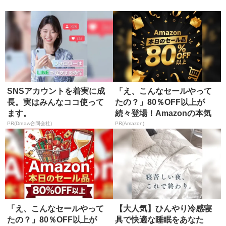
SNSアカウントを着実に成
「え、こんなセールやって
長。実はみんなココ使って
たの？」80％OFF以上が
ます。
続々登場！Amazonの本気
が...
PR(Dreaw合同会社)
PR(Amazon)
「え、こんなセールやって
【大人気】ひんやり冷感寝
たの？」80％OFF以上が
具で快適な睡眠をあなた