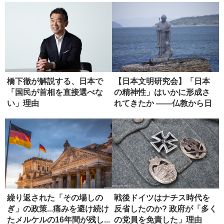
橋下徹が解説する、日本で
【日本文明研究会】「日本
「国民が首相を直接選べな
の精神性」はいかに形成さ
い」理由
れてきたか ――仏教から日
本政治...
繰り返された「その場しの
戦後ドイツはナチス時代を
ぎ」の政策...痛みを避け続け
反省したのか? 政府が「多く
たメルケルの16年間が残し...
の党員を免責した」理由