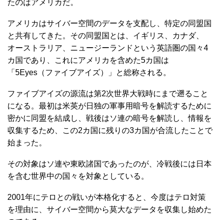
たのはアメリカだ。
アメリカはサイバー空間のデータを支配し、特定の同盟国
と共有してきた。その同盟国とは、イギリス、カナダ、
オーストラリア、ニュージーランドという英語圏の国々4
カ国であり、これにアメリカを含めた5カ国は
「5Eyes（ファイブアイズ）」と総称される。
ファイブアイズの源流は第2次世界大戦時にまで遡ること
になる。最初は米英が日独の軍事用暗号を解読するために
密かに同盟を結成し、戦後はソ連の暗号を解読し、情報を
収集するため、この2カ国に残りの3カ国が合流したことで
始まった。
その対象はソ連や東欧諸国であったのが、冷戦後には日本
を含む世界中の国々を対象としている。
2001年にテロとの戦いが本格化すると、今度はテロ対策
を理由に、サイバー空間から莫大なデータを収集し始めた