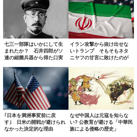
七三一部隊はいかにして生
イラン攻撃から抜け出せな
まれたか？ 石井四郎がソ
いトランプ そもそもネタ
連の細菌兵器から得た口実
ニヤフの甘言に敗けたのが
失敗
｢日本を満洲事変前に戻
なぜ中国人は元寇を知らな
す｣ 日米の開戦が避けられ
い? 公教育が避ける「中華民
なかった決定的な理由
族による侵略の歴史」