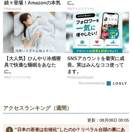
続々登場！Amazonの本気
に。
が...
PR(Amazon)
PR(アイリスプラザ)
【大人気】ひんやり冷感寝
SNSアカウントを着実に成
具で快適な睡眠をあなた
長。実はみんなココ使って
に。
ます。
PR(アイリスプラザ)
PR(Dreaw合同会社)
Recommended by
アクセスランキング（週間）
更新：08月08日 00:05
“日本の若者は右傾化”したのか? リベラル台頭の裏にあ