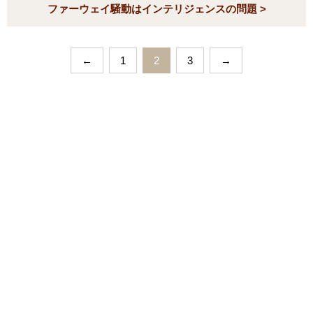
ファーウェイ騒動はインテリジェンスの問題 >
←
1
2
3
→