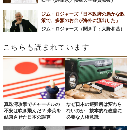
石平（評論家／拓殖大学客員教授）
ジム・ロジャーズ「日本政府の愚かな政
策で、多額のお金が海外に流出した」
ジム・ロジャーズ（聞き手：大野和基）
こちらも読まれています
真珠湾攻撃でチャーチルの
なぜ日本の避難所は変わら
不安は吹き飛んだ？ 米英を
ないのか 抜本的な改善に
結束させた日本の誤算
必要な人権意識