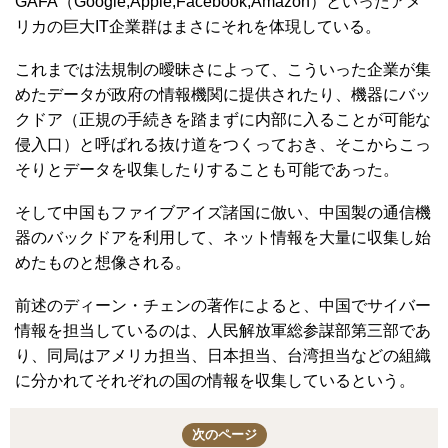
GAFA（Google,Apple,Facebook,Amazon）といったアメ
リカの巨大IT企業群はまさにそれを体現している。
これまでは法規制の曖昧さによって、こういった企業が集
めたデータが政府の情報機関に提供されたり、機器にバッ
クドア（正規の手続きを踏まずに内部に入ることが可能な
侵入口）と呼ばれる抜け道をつくっておき、そこからこっ
そりとデータを収集したりすることも可能であった。
そして中国もファイブアイズ諸国に倣い、中国製の通信機
器のバックドアを利用して、ネット情報を大量に収集し始
めたものと想像される。
前述のディーン・チェンの著作によると、中国でサイバー
情報を担当しているのは、人民解放軍総参謀部第三部であ
り、同局はアメリカ担当、日本担当、台湾担当などの組織
に分かれてそれぞれの国の情報を収集しているという。
次のページ