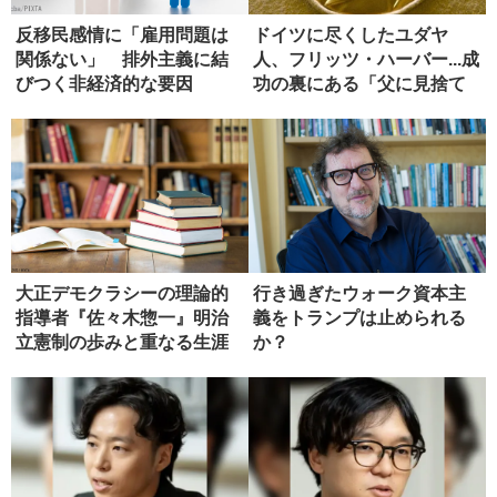
反移民感情に「雇用問題は
ドイツに尽くしたユダヤ
関係ない」 排外主義に結
人、フリッツ・ハーバー...成
びつく非経済的な要因
功の裏にある「父に見捨て
られ...
大正デモクラシーの理論的
行き過ぎたウォーク資本主
指導者『佐々木惣一』明治
義をトランプは止められる
立憲制の歩みと重なる生涯
か？
【書評】