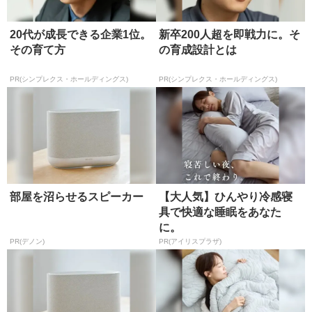
20代が成長できる企業1位。
新卒200人超を即戦力に。そ
その育て方
の育成設計とは
PR(シンプレクス・ホールディングス)
PR(シンプレクス・ホールディングス)
部屋を沼らせるスピーカー
【大人気】ひんやり冷感寝
具で快適な睡眠をあなた
に。
PR(デノン)
PR(アイリスプラザ)