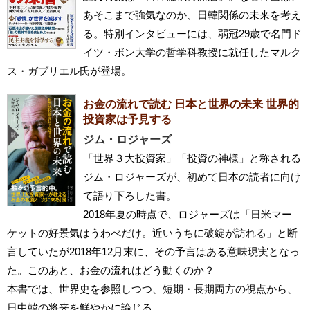
あそこまで強気なのか、日韓関係の未来を考え
る。特別インタビューには、弱冠29歳で名門ド
イツ・ボン大学の哲学科教授に就任したマルク
ス・ガブリエル氏が登場。
お金の流れで読む 日本と世界の未来 世界的
投資家は予見する
ジム・ロジャーズ
「世界３大投資家」「投資の神様」と称される
ジム・ロジャーズが、初めて日本の読者に向け
て語り下ろした書。
2018年夏の時点で、ロジャーズは「日米マー
ケットの好景気はうわべだけ。近いうちに破綻が訪れる」と断
言していたが2018年12月末に、その予言はある意味現実となっ
た。このあと、お金の流れはどう動くのか？
本書では、世界史を参照しつつ、短期・長期両方の視点から、
日中韓の将来を鮮やかに論じる。