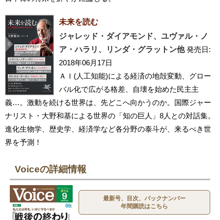
未来を読む
ジャレッド・ダイアモンド、ユヴァル・ノ
ア・ハラリ、リンダ・グラットン他
発売日:
2018年06月17日
ＡＩ(人工知能)による経済の地殻変動、グロー
バル化で広がる格差、自壊を始めた民主主
義…。激動を続ける世界は、先どこへ向かうのか。国際ジャー
ナリスト・大野和基による世界の「知の巨人」8人との対話集。
進化生物学、歴史学、経済学など各分野の泰斗が、来るべき世
界を予測！
Voiceの詳細情報
最新号、目次、バックナンバー
年間購読はこちら