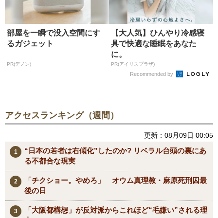
部屋を一瞬で没入空間にす
【大人気】ひんやり冷感寝
るガジェット
具で快適な睡眠をあなた
に。
PR(デノン)
PR(アイリスプラザ)
Recommended by
アクセスランキング（週間）
更新：08月09日 00:05
“日本の若者は右傾化”したのか? リベラル台頭の裏にあ
る不都合な現実
「チクショー。やめろ」 オウム真理教・麻原死刑囚最
後の日
「大阪都構想」が反対派からこれほど“毛嫌い”される理