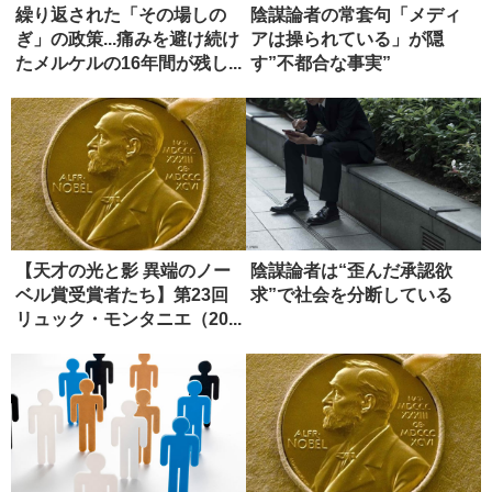
繰り返された「その場しの
陰謀論者の常套句「メディ
ぎ」の政策...痛みを避け続け
アは操られている」が隠
たメルケルの16年間が残し...
す”不都合な事実”
【天才の光と影 異端のノー
陰謀論者は“歪んだ承認欲
ベル賞受賞者たち】第23回
求”で社会を分断している
リュック・モンタニエ（20...