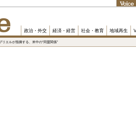
政治・外交
経済・経営
社会・教育
地域再生
ブリエルが指摘する、米中の“同盟関係”