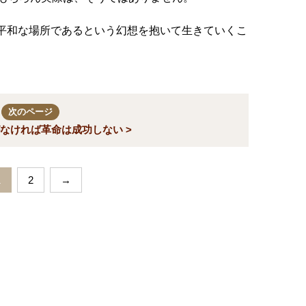
が平和な場所であるという幻想を抱いて生きていくこ
次のページ
なければ革命は成功しない >
1
2
→