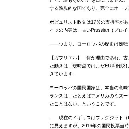
ただ、誰もそのことを口にしません。
する進歩的な国であり、完全にオープ
ポピュリスト政党は17％の支持率が
イツの内実は、古いPrussian（プ
――つまり、ヨーロッパの歴史は逆転
【ガブリエル】 何が理由であれ、古
た動きは、現時点ではまだEUを離脱
きています。
ヨーロッパの国民国家は、本当の意味
ランスは、たとえばアメリカのミズー
たことはない、ということです。
――現在のイギリスはブレグジット（
に見えますが、2016年の国民投票当