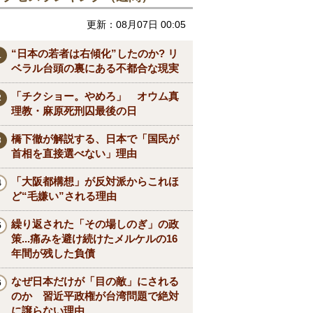
更新：08月07日 00:05
“日本の若者は右傾化”したのか? リ
ベラル台頭の裏にある不都合な現実
「チクショー。やめろ」 オウム真
理教・麻原死刑囚最後の日
橋下徹が解説する、日本で「国民が
首相を直接選べない」理由
「大阪都構想」が反対派からこれほ
ど“毛嫌い”される理由
繰り返された「その場しのぎ」の政
策...痛みを避け続けたメルケルの16
年間が残した負債
なぜ日本だけが「目の敵」にされる
のか 習近平政権が台湾問題で絶対
に譲らない理由