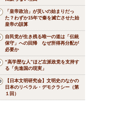
「皇帝政治」が災いの始まりだっ
た？わずか15年で秦を滅亡させた始
皇帝の誤算
自民党が生き残る唯一の道は「伝統
保守」への回帰 なぜ所得再分配が
必要か
“高学歴な人”ほど左派政党を支持す
る「先進国の現実」
【日本文明研究会】文明史のなかの
日本のリベラル・デモクラシー（第
１回）