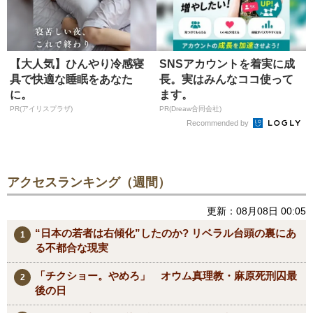
【大人気】ひんやり冷感寝
SNSアカウントを着実に成
具で快適な睡眠をあなた
長。実はみんなココ使って
に。
ます。
PR(アイリスプラザ)
PR(Dreaw合同会社)
Recommended by
アクセスランキング（週間）
更新：08月08日 00:05
“日本の若者は右傾化”したのか? リベラル台頭の裏にあ
る不都合な現実
「チクショー。やめろ」 オウム真理教・麻原死刑囚最
後の日