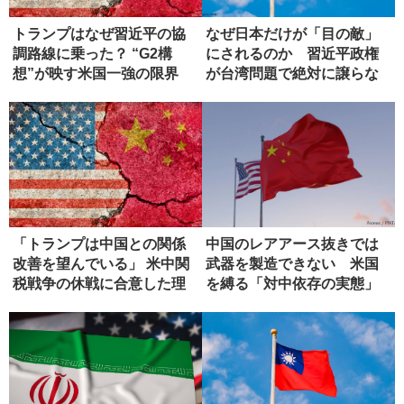
トランプはなぜ習近平の協
なぜ日本だけが「目の敵」
調路線に乗った？ “G2構
にされるのか 習近平政権
想”が映す米国一強の限界
が台湾問題で絶対に譲らな
い理由
「トランプは中国との関係
中国のレアアース抜きでは
改善を望んでいる」 米中関
武器を製造できない 米国
税戦争の休戦に合意した理
を縛る「対中依存の実態」
由