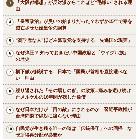
「大阪都構想」が反対派からこれほど“毛嫌い”される理
由
「皇帝政治」が災いの始まりだった？わずか15年で秦を
滅亡させた始皇帝の誤算
“高学歴な人”ほど左派政党を支持する「先進国の現実」
なぜ弾圧？ 知っておきたい中国政府と「ウイグル族」
の歴史
橋下徹が解説する、日本で「国民が首相を直接選べな
い」理由
繰り返された「その場しのぎ」の政策...痛みを避け続け
たメルケルの16年間が残した負債
なぜ日本だけが「目の敵」にされるのか 習近平政権が
台湾問題で絶対に譲らない理由
自民党が生き残る唯一の道は「伝統保守」への回帰 な
ぜ所得再分配が必要か