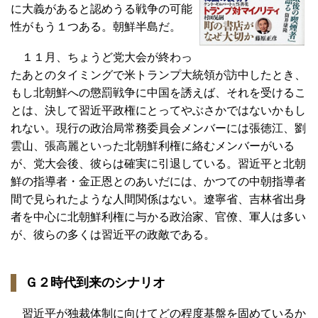
に大義があると認めうる戦争の可能
性がもう１つある。朝鮮半島だ。
１１月、ちょうど党大会が終わっ
たあとのタイミングで米トランプ大統領が訪中したとき、
もし北朝鮮への懲罰戦争に中国を誘えば、それを受けるこ
とは、決して習近平政権にとってやぶさかではないかもし
れない。現行の政治局常務委員会メンバーには張徳江、劉
雲山、張高麗といった北朝鮮利権に絡むメンバーがいる
が、党大会後、彼らは確実に引退している。習近平と北朝
鮮の指導者・金正恩とのあいだには、かつての中朝指導者
間で見られたような人間関係はない。遼寧省、吉林省出身
者を中心に北朝鮮利権に与かる政治家、官僚、軍人は多い
が、彼らの多くは習近平の政敵である。
Ｇ２時代到来のシナリオ
習近平が独裁体制に向けてどの程度基盤を固めているか