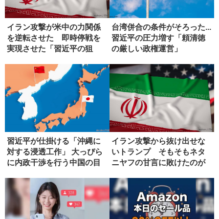
イラン攻撃が米中の力関係
台湾併合の条件がそろった...
を逆転させた 即時停戦を
習近平の圧力増す「頼清徳
実現させた「習近平の狙
の厳しい政権運営」
い」
習近平が仕掛ける「沖縄に
イラン攻撃から抜け出せな
対する浸透工作」 大っぴら
いトランプ そもそもネタ
に内政干渉を行う中国の目
ニヤフの甘言に敗けたのが
論見
失敗