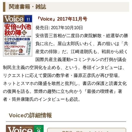
関連書籍・雑誌
『Voice』2017年11月号
発売日: 2017年10月10日
安倍晋三首相が二度目の衆院解散・総選挙の勝
負に出た。屋山太郎氏いわく、真の狙いは「共
産党の排除」だ。江崎道朗氏も、戦前から続く
国際共産主義運動=コミンテルンの打倒が議会
制民主主義の空洞化を止める、という。巻頭インタビューは、
リクエストに応えて愛国の数学者・藤原正彦氏が再び登場。
ネットとスマホの隆盛を敢然と批判し、書店の保護と読書文化
の復興を語る。禁煙の趨勢に立ち向かう『最後の喫煙者』著
者・筒井康隆氏のインタビューも必読。
Voiceの詳細情報