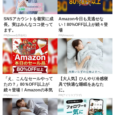
SNSアカウントを着実に成
Amazon今日も見逃せな
長。実はみんなココ使って
い！80%OFF以上が続々登
ます。
場
PR(Dreaw合同会社)
PR(Amazon)
「え、こんなセールやって
【大人気】ひんやり冷感寝
たの？」80％OFF以上が
具で快適な睡眠をあなた
続々登場！Amazonの本気
に。
が...
PR(Amazon)
PR(アイリスプラザ)