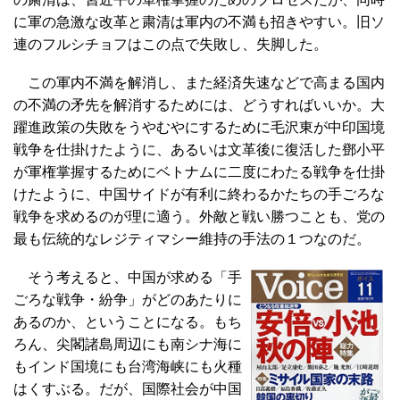
に軍の急激な改革と粛清は軍内の不満も招きやすい。旧ソ
連のフルシチョフはこの点で失敗し、失脚した。
この軍内不満を解消し、また経済失速などで高まる国内
の不満の矛先を解消するためには、どうすればいいか。大
躍進政策の失敗をうやむやにするために毛沢東が中印国境
戦争を仕掛けたように、あるいは文革後に復活した鄧小平
が軍権掌握するためにベトナムに二度にわたる戦争を仕掛
けたように、中国サイドが有利に終わるかたちの手ごろな
戦争を求めるのが理に適う。外敵と戦い勝つことも、党の
最も伝統的なレジティマシー維持の手法の１つなのだ。
そう考えると、中国が求める「手
ごろな戦争・紛争」がどのあたりに
あるのか、ということになる。もち
ろん、尖閣諸島周辺にも南シナ海に
もインド国境にも台湾海峡にも火種
はくすぶる。だが、国際社会が中国