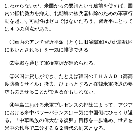
はわからないが、米国からの要請という建前を使えば、国
内の抵抗勢力を抑え、北朝鮮の核兵器排除のための軍事行
動を起こす可能性はゼロではないだろう。習近平にとって
は４つの利点がある。
①軍内のアンチ習近平派（とくに旧瀋陽軍区の北部戦区
に多いとされる）を一気に排除できる。
②実戦を通じて軍権掌握が進められる。
③米国に貸しができ、たとえば韓国のＴＨＡＡＤ（高高
度防衛ミサイル）撤去、ひょっとすると在韓米軍撤退の要
求ものませることができるかもしれない。
④半島における米軍プレゼンスの排除によって、アジア
における米中パワーバランスは一気に中国側にひっくり返
る。「中華民族の偉大なる復興」目標を一歩進め、世界を
米中の秩序で二分するＧ２時代の到来となる。