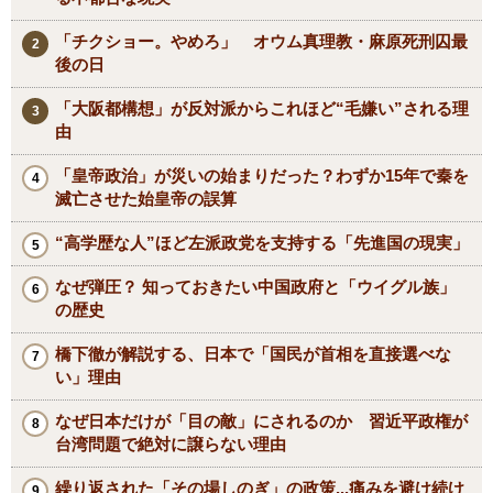
「チクショー。やめろ」 オウム真理教・麻原死刑囚最
後の日
「大阪都構想」が反対派からこれほど“毛嫌い”される理
由
「皇帝政治」が災いの始まりだった？わずか15年で秦を
滅亡させた始皇帝の誤算
“高学歴な人”ほど左派政党を支持する「先進国の現実」
なぜ弾圧？ 知っておきたい中国政府と「ウイグル族」
の歴史
橋下徹が解説する、日本で「国民が首相を直接選べな
い」理由
なぜ日本だけが「目の敵」にされるのか 習近平政権が
台湾問題で絶対に譲らない理由
繰り返された「その場しのぎ」の政策...痛みを避け続け