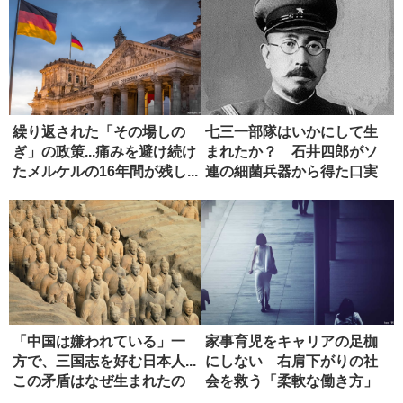
繰り返された「その場しの
七三一部隊はいかにして生
ぎ」の政策...痛みを避け続け
まれたか？ 石井四郎がソ
たメルケルの16年間が残し...
連の細菌兵器から得た口実
「中国は嫌われている」一
家事育児をキャリアの足枷
方で、三国志を好む日本人...
にしない 右肩下がりの社
この矛盾はなぜ生まれたの
会を救う「柔軟な働き方」
か...