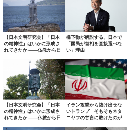
【日本文明研究会】「日本
橋下徹が解説する、日本で
の精神性」はいかに形成さ
「国民が首相を直接選べな
れてきたか ――仏教から日
い」理由
本政治...
【日本文明研究会】「日本
イラン攻撃から抜け出せな
の精神性」はいかに形成さ
いトランプ そもそもネタ
れてきたか ――仏教から日
ニヤフの甘言に敗けたのが
本政治...
失敗