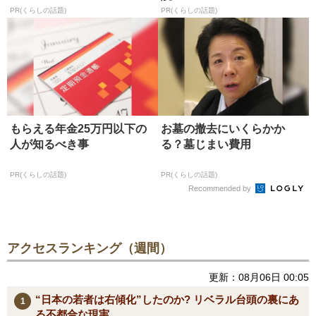
PR(くらしの話題)
PR(くらしの話題)
もらえる年金25万円以下の
お墓の撤去にいくらかか
人が知るべき事
る？墓じまい費用
PR(くらしの話題)
PR(くらしの話題)
Recommended by
アクセスランキング（週間）
更新：08月06日 00:05
“日本の若者は右傾化”したのか? リベラル台頭の裏にあ
る不都合な現実