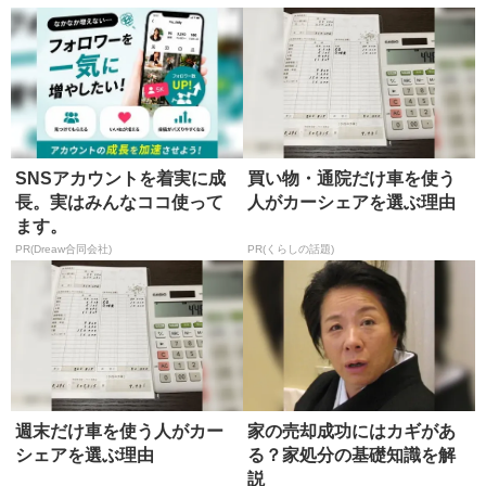
SNSアカウントを着実に成
買い物・通院だけ車を使う
長。実はみんなココ使って
人がカーシェアを選ぶ理由
ます。
PR(Dreaw合同会社)
PR(くらしの話題)
週末だけ車を使う人がカー
家の売却成功にはカギがあ
シェアを選ぶ理由
る？家処分の基礎知識を解
説