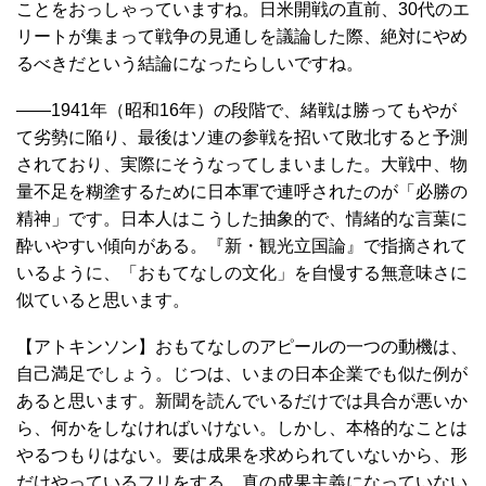
ことをおっしゃっていますね。日米開戦の直前、30代のエ
リートが集まって戦争の見通しを議論した際、絶対にやめ
るべきだという結論になったらしいですね。
――1941年（昭和16年）の段階で、緒戦は勝ってもやが
て劣勢に陥り、最後はソ連の参戦を招いて敗北すると予測
されており、実際にそうなってしまいました。大戦中、物
量不足を糊塗するために日本軍で連呼されたのが「必勝の
精神」です。日本人はこうした抽象的で、情緒的な言葉に
酔いやすい傾向がある。『新・観光立国論』で指摘されて
いるように、「おもてなしの文化」を自慢する無意味さに
似ていると思います。
【アトキンソン】おもてなしのアピールの一つの動機は、
自己満足でしょう。じつは、いまの日本企業でも似た例が
あると思います。新聞を読んでいるだけでは具合が悪いか
ら、何かをしなければいけない。しかし、本格的なことは
やるつもりはない。要は成果を求められていないから、形
だけやっているフリをする。真の成果主義になっていない