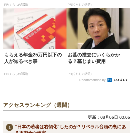
PR(くらしの話題)
PR(くらしの話題)
もらえる年金25万円以下の
お墓の撤去にいくらかか
人が知るべき事
る？墓じまい費用
PR(くらしの話題)
PR(くらしの話題)
Recommended by
アクセスランキング（週間）
更新：08月06日 00:05
“日本の若者は右傾化”したのか? リベラル台頭の裏にあ
る不都合な現実