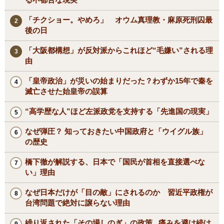
「チクショー。やめろ」 オウム真理教・麻原死刑囚最
後の日
「大阪都構想」が反対派からこれほど“毛嫌い”される理
由
「皇帝政治」が災いの始まりだった？わずか15年で秦を
滅亡させた始皇帝の誤算
“高学歴な人”ほど左派政党を支持する「先進国の現実」
なぜ弾圧？ 知っておきたい中国政府と「ウイグル族」
の歴史
橋下徹が解説する、日本で「国民が首相を直接選べな
い」理由
なぜ日本だけが「目の敵」にされるのか 習近平政権が
台湾問題で絶対に譲らない理由
繰り返された「その場しのぎ」の政策...痛みを避け続け