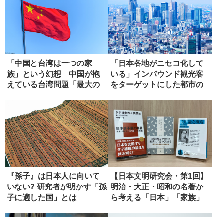
「中国と台湾は一つの家
「日本各地がニセコ化して
族」という幻想 中国が抱
いる」インバウンド観光客
えている台湾問題「最大の
をターゲットにした都市の
弱点」
変貌
『孫子』は日本人に向いて
【日本文明研究会・第1回】
いない? 研究者が明かす「孫
明治・大正・昭和の名著か
子に適した国」とは
ら考える「日本」「家族」
「共同...