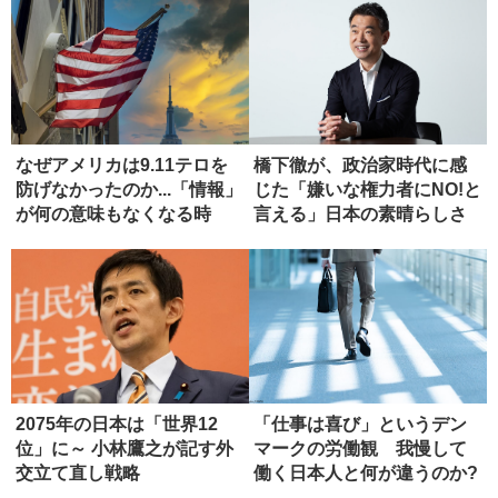
なぜアメリカは9.11テロを
橋下徹が、政治家時代に感
防げなかったのか...「情報」
じた「嫌いな権力者にNO!と
が何の意味もなくなる時
言える」日本の素晴らしさ
2075年の日本は「世界12
「仕事は喜び」というデン
位」に～ 小林鷹之が記す外
マークの労働観 我慢して
交立て直し戦略
働く日本人と何が違うのか?