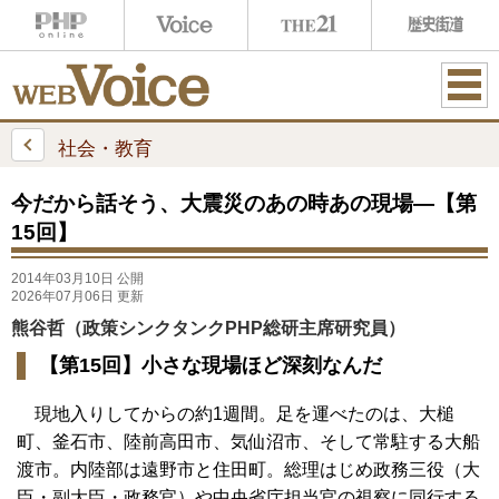
ME
NU
社会・教育
今だから話そう、大震災のあの時あの現場―【第
15回】
2014年03月10日 公開
2026年07月06日 更新
熊谷哲（政策シンクタンクPHP総研主席研究員）
【第15回】小さな現場ほど深刻なんだ
現地入りしてからの約1週間。足を運べたのは、大槌
町、釜石市、陸前高田市、気仙沼市、そして常駐する大船
渡市。内陸部は遠野市と住田町。総理はじめ政務三役（大
臣・副大臣・政務官）や中央省庁担当官の視察に同行する