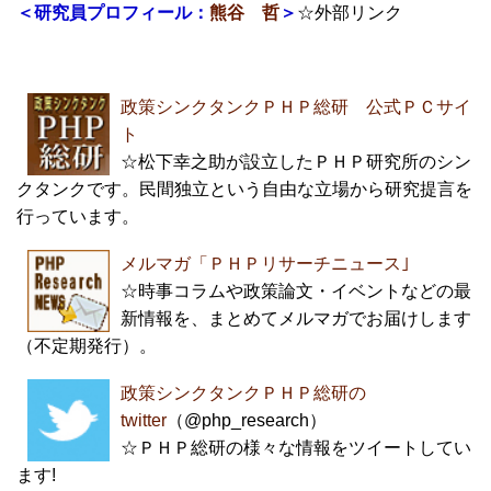
＜
研究員プロフィール：
熊谷 哲
＞
☆外部リンク
政策シンクタンクＰＨＰ総研 公式ＰＣサイ
ト
☆松下幸之助が設立したＰＨＰ研究所のシン
クタンクです。民間独立という自由な立場から研究提言を
行っています。
メルマガ「ＰＨＰリサーチニュース｣
☆時事コラムや政策論文・イベントなどの最
新情報を、まとめてメルマガでお届けします
（不定期発行）。
政策シンクタンクＰＨＰ総研の
twitter
（@php_research）
☆ＰＨＰ総研の様々な情報をツイートしてい
ます!