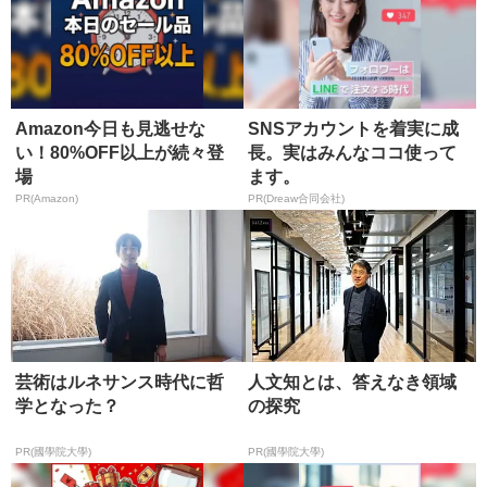
Amazon今日も見逃せな
SNSアカウントを着実に成
い！80%OFF以上が続々登
長。実はみんなココ使って
場
ます。
PR(Amazon)
PR(Dreaw合同会社)
芸術はルネサンス時代に哲
人文知とは、答えなき領域
学となった？
の探究
PR(國學院大學)
PR(國學院大學)