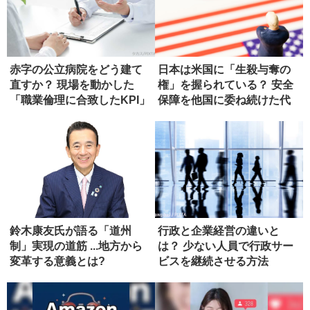
赤字の公立病院をどう建て
日本は米国に「生殺与奪の
直すか？ 現場を動かした
権」を握られている？ 安全
「職業倫理に合致したKPI」
保障を他国に委ね続けた代
償
鈴木康友氏が語る「道州
行政と企業経営の違いと
制」実現の道筋 ...地方から
は？ 少ない人員で行政サー
変革する意義とは?
ビスを継続させる方法