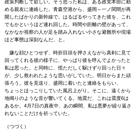
政策判断して欲しい。そう思った私は、ある政党本部に勤
める親友に連絡した。青森空港から、盛岡～一ノ関間が再
開したばかりの新幹線で。はるばるやってきた彼を、これ
でもかというほど連れ回した。時間や距離の壁があって、
なかなか視察の人が足を踏み入れない小さな避難所や現場
ほど事態は深刻なんだ、と。
嫌な顔ひとつせず、時折目頭を押さえながら真剣に見て
回ってくれる彼の様子に、やっぱり彼を呼んでよかったと
私は思った。と同時に、慌ただしく駆けずり回った日々
が、少し救われたような思いがしていた。明日からまた頑
張ろう。彼を見送り、盛岡に着いたと連絡をもらい、
ちょっとほっこりしていた風呂上がり。そこに、遠くから
地鳴りのような音が響いてくる。地震だ、これは震度6は
あるか。4月7日の真夜中、あの瞬間、私は悪夢が繰り返さ
れないことだけを祈っていた。
（つづく）