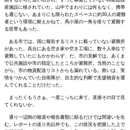
産施設に移されていた。山中でまわりには何もなく、携帯
も通じない。あまりにも限られたスペースに約30人の避難
者という環境に耐えかねて、馬小屋の一角を借りて避難す
る世帯もあった。
ある市では、国に報告するリストに載っていない避難所
があった。高台にある空き家や空き工場に、数十人単位で
避難していたにもかかわらず、だ。市の見解では、あくま
で公共施設や市の指定したところが避難所。当然のことな
がら、市の物資配送リストからも漏れている。救いは、実
情をつかんでいた自衛隊が、自主的な判断で支援物資を運
んでくれることだけだった。
まったくもうさぁ、一度こっちに来て、直接その目で見
てくれないか。
通り一辺倒の報道や報告書類に頼るだけでは間違いを生
む。レポートの送り先以外でも、この状況を把握した上で