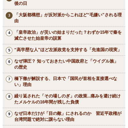
後の日
「大阪都構想」が反対派からこれほど“毛嫌い”される理
由
「皇帝政治」が災いの始まりだった？わずか15年で秦を
滅亡させた始皇帝の誤算
“高学歴な人”ほど左派政党を支持する「先進国の現実」
なぜ弾圧？ 知っておきたい中国政府と「ウイグル族」
の歴史
橋下徹が解説する、日本で「国民が首相を直接選べな
い」理由
繰り返された「その場しのぎ」の政策...痛みを避け続け
たメルケルの16年間が残した負債
なぜ日本だけが「目の敵」にされるのか 習近平政権が
台湾問題で絶対に譲らない理由