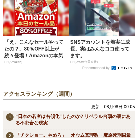
「え、こんなセールやって
SNSアカウントを着実に成
たの？」80％OFF以上が
長。実はみんなココ使って
続々登場！Amazonの本気
ます。
が...
PR(Amazon)
PR(Dreaw合同会社)
Recommended by
アクセスランキング（週間）
更新：08月08日 00:05
“日本の若者は右傾化”したのか? リベラル台頭の裏にあ
る不都合な現実
「チクショー。やめろ」 オウム真理教・麻原死刑囚最