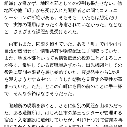
組織）が働かず、地区本部としての役割も果たせない。他
地区や他「町」から受け入れた避難者との間でコミュニ
ケーションの断絶がある。そもそも、かたちは想定だけ
で、実際の運用はまったく考慮されていなかった。などな
ど、さまざまな課題が見受けられた。
両市もまた、問題を抱えていた。ある「町」ではやはり
自治が機能せず、情報共有や物資配送に手間取っていた。
また、地区本部といっても情報伝達の役割にとどまること
が多く、常駐している市職員みずから、出先機関としての
役割に疑問や限界を感じ始めていた。震災発生から1か月
を迎えようとする中で、こうした態勢を見直す必要性が高
まっていた。ただ、どこの市町にも目の前のことに手一杯
で、そんな余裕はなさそうだった。
避難所の現場を歩くと、さらに個別の問題が山積みだっ
た。ある避難所は、はじめは市の第三セクターが管理する
宿泊・入浴施設に避難していたが、4月1日づけで営業を再
開するからと追い出され、ずっと稼働していない特産品授