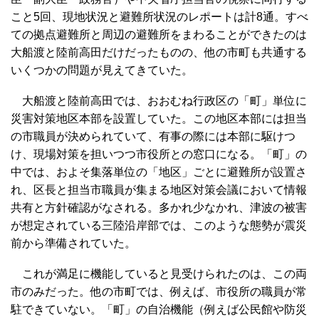
こと5回、現地状況と避難所状況のレポートは計8通。すべ
ての拠点避難所と周辺の避難所をまわることができたのは
大船渡と陸前高田だけだったものの、他の市町も共通する
いくつかの問題が見えてきていた。
大船渡と陸前高田では、おおむね行政区の「町」単位に
災害対策地区本部を設置していた。この地区本部には担当
の市職員が決められていて、有事の際には本部に駆けつ
け、現場対策を担いつつ市役所との窓口になる。「町」の
中では、およそ集落単位の「地区」ごとに避難所が設置さ
れ、区長と担当市職員が集まる地区対策会議において情報
共有と方針確認がなされる。多かれ少なかれ、津波の被害
が想定されている三陸沿岸部では、このような態勢が震災
前から準備されていた。
これが満足に機能していると見受けられたのは、この両
市のみだった。他の市町では、例えば、市役所の職員が常
駐できていない。「町」の自治機能（例えば公民館や防災