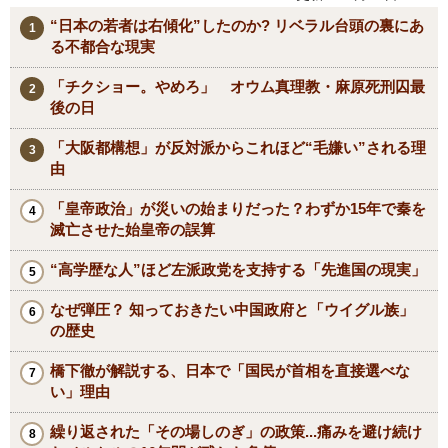
“日本の若者は右傾化”したのか? リベラル台頭の裏にあ
る不都合な現実
「チクショー。やめろ」 オウム真理教・麻原死刑囚最
後の日
「大阪都構想」が反対派からこれほど“毛嫌い”される理
由
「皇帝政治」が災いの始まりだった？わずか15年で秦を
滅亡させた始皇帝の誤算
“高学歴な人”ほど左派政党を支持する「先進国の現実」
なぜ弾圧？ 知っておきたい中国政府と「ウイグル族」
の歴史
橋下徹が解説する、日本で「国民が首相を直接選べな
い」理由
繰り返された「その場しのぎ」の政策...痛みを避け続け