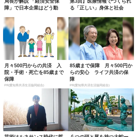
局長が解説 「経済安全保
第3回】医療情報でつくられ
障」で日本企業はどう動
る「正しい」身体と社会
く？
月々500円からの共済 入
85歳まで保障 月々500円か
院・手術・死亡を85歳まで
らの安心 ライフ共済の保
保障
障
PR(愛知県共済生活協同組合)
PR(愛知県共済生活協同組合)
芸術はルネサンス時代に哲
八つの頭と尾を持つ大蛇ー