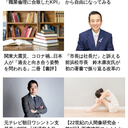
「職業倫理に合致したKPI」
から自由になってみる
関東大震災、コロナ禍...日本
「市長は社長だ」と訴える
人が「過去と向き合う姿勢
前浜松市長 鈴木康友氏が
を問われる」二冊【書評】
初の著書で振り返る改革の
軌跡
元テレビ朝日ワシントン支
【22世紀の人間像研究会・