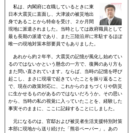
私は、内閣府に在職しているときに東
日本大震災に直面し、大津波の被災地出
身であることから特命を受け、２か月間
現地に派遣されました。当時としては政府職員として
最も長期の派遣であり、また三陸沿岸に常駐するほぼ
唯一の現地対策本部要員でもありました。
あれから約２年半。大震災の記憶が風化し始めてい
るのではないかという懸念の一方で、復興のあり方も
また問い直されています。ならば、当時の記憶を呼び
起こし、まさに現場で起きていたことを振り返ること
で、現在の政策対応に、これからのまちづくりや防災
に生かせるものがあるのではないだろうか。その思い
から、当時の私の視覚に入っていたことを、経験した
事実そのままに、ここに記録することにしました。
元になるのは、官邸および被災者生活支援特別対策
本部に現地から送り続けた「熊谷ペーパー」。あの