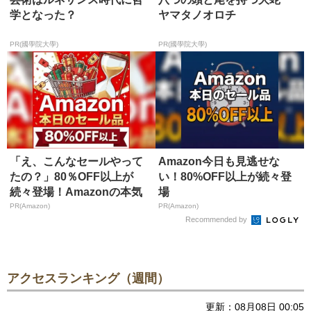
学となった？
ヤマタノオロチ
PR(國學院大學)
PR(國學院大學)
「え、こんなセールやって
Amazon今日も見逃せな
たの？」80％OFF以上が
い！80%OFF以上が続々登
続々登場！Amazonの本気
場
が...
PR(Amazon)
PR(Amazon)
Recommended by
アクセスランキング（週間）
更新：08月08日 00:05