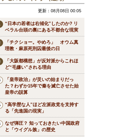
更新：08月08日 00:05
“日本の若者は右傾化”したのか? リ
ベラル台頭の裏にある不都合な現実
「チクショー。やめろ」 オウム真
理教・麻原死刑囚最後の日
「大阪都構想」が反対派からこれほ
ど“毛嫌い”される理由
「皇帝政治」が災いの始まりだっ
た？わずか15年で秦を滅亡させた始
皇帝の誤算
“高学歴な人”ほど左派政党を支持す
る「先進国の現実」
なぜ弾圧？ 知っておきたい中国政府
と「ウイグル族」の歴史