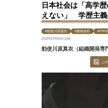
日本社会は「高学歴
えない」 学歴主義
#勅使川原真衣
#書籍抜粋
#PHP
2026年03月30日 公開
勅使川原真衣（組織開発専
この