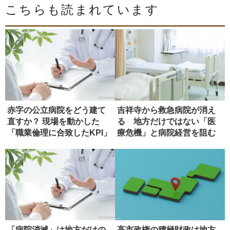
こちらも読まれています
赤字の公立病院をどう建て
吉祥寺から救急病院が消え
直すか？ 現場を動かした
る 地方だけではない「医
「職業倫理に合致したKPI」
療危機」と病院経営を阻む
壁【前編...
「病院消滅」は地方だけの
高市政権の積極財政は地方