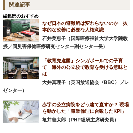
関連記事
編集部のおすすめ
なぜ日本の避難所は変わらないのか 抜
本的な改善に必要な人権意識
石井美恵子（国際医療福祉大学大学院教
授／同災害保健医療研究センター副センター長）
「教育先進国」シンガポールでの子育
て 海外の公立校で教育を受ける意味と
は
大井真理子（英国放送協会〈BBC〉プレ
ゼンター）
赤字の公立病院をどう建て直すか？ 現場
を動かした「職業倫理に合致したKPI」
亀井善太郎（PHP総研主席研究員）