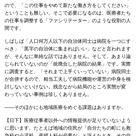
ので、「この仕事をやめて新たな働き方をしてください」
ということも難しい。そこで必要になるのは、医療者たち
の仕事を調整する「ファシリテーター」のような役割の人
間です。
しばしば「人口何万人以下の自治体同士は病院を一つにす
べき」「黒字の自治体に集まればいい」などと言われます
が、そんなに単純な話ではありません。そして、あまり論
じられていないのが「統廃合した病院の結果」です。実際
に調査すると、「それまで上手くいっていない」病院同士
が合併するので、相当工夫して病院機能や運営の中身を検
討しないといけない。残念ながら結局のところ実態が変
わっていない事例は珍しくありません。
――そのほかにも地域医療をめぐる課題はありますか。
【日下】医療従事者以外への情報提供が足りていないよう
に思います。たとえば地域の住民が「自分たちの町にも救
急科や小児科、産婦人科が必要だ」と訴えたとき、その自