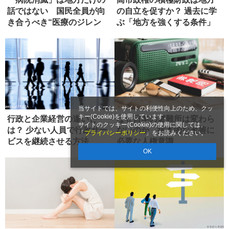
話ではない 国民全員が向
の自立を促すか？ 過去に学
き合うべき“医療のジレン
ぶ「地方を強くする条件」
マ”とは...
当サイトでは、サイトの利便性向上のため、クッ
キー(Cookie)を使用しています。
行政と企業経営の違いと
なぜ日本の避難所は変わら
サイトのクッキー(Cookie)の使用に関しては、
は？ 少ない人員で行政サー
ないのか 抜本的な改善に
「
プライバシーポリシー
」をお読みください。
ビスを継続させる方法
必要な人権意識
OK