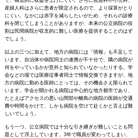
で、構造的に収益を上げにくい。さらに救急科や小児科、
産婦人科はさらに患者が限定されるので、より採算がとり
にくい。なかには赤字を減らしたいがため、それらの診療
科を閉じてしまうことがありますが、本来の公立病院の役
割は民間病院が収支的に難しい医療を提供することのはず
でしょう。
以上の三つに加えて、地方の病院には「情報」も不足して
います。自治体や病院同士の連携が不十分で、隣の病院が
何をやっているかが意外と知られていなかったりする。学
会などの場では医療従事者同士で情報交換できますが、地
方の病院に勤める医師にとっては、その機会さえ限られて
います。学会が開かれる病院は中心的な地方都市であり、
たとえばアクセスの悪い山間部や離島の病院の医師が交通
費や時間をかけて、しかも病院を空けて赴くかと言えば難
しいでしょう。
もう一つ、公立病院では十分な引き継ぎが難しいことも問
題として浮上しています。3年で職員が変わってしまい、