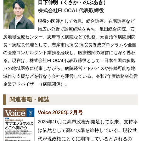
日下伸明
（くさか・のぶあき）
株式会社FLOCAL代表取締役
現役の医師として救急、総合診療、在宅診療など
幅広い分野で診療経験をもち、亀田総合病院、安
房地域医療センター、志摩市民病院などで勤務。元自治体病院副院
長・病院長代理として、志摩市民病院 病院長養成プログラムや全国
の医療コンサルタント業務を経験し、医療機関の経営にも深く携わ
る。現在は、株式会社FLOCAL代表取締役として、日本全国の多拠
点の地域医療に従事しながら、病院経営アドバイスや持続可能な地
域作り支援などを行なう会社を運営している。令和7年度総務省公営
企業アドバイザー（病院関係）。
関連書籍・雑誌
Voice 2026年 2月号
2025年10月に高市政権が発足して以来、支持率
は依然として高い水準を維持している。現役世
代が現政権にとくに期待しているとされるの