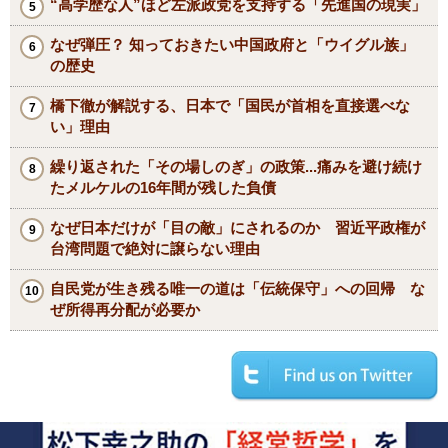
“高学歴な人”ほど左派政党を支持する「先進国の現実」
なぜ弾圧？ 知っておきたい中国政府と「ウイグル族」
の歴史
橋下徹が解説する、日本で「国民が首相を直接選べな
い」理由
繰り返された「その場しのぎ」の政策...痛みを避け続け
たメルケルの16年間が残した負債
なぜ日本だけが「目の敵」にされるのか 習近平政権が
台湾問題で絶対に譲らない理由
自民党が生き残る唯一の道は「伝統保守」への回帰 な
ぜ所得再分配が必要か