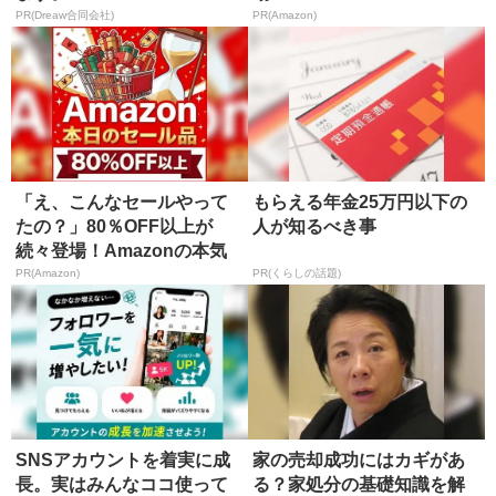
PR(Dreaw合同会社)
PR(Amazon)
「え、こんなセールやって
もらえる年金25万円以下の
たの？」80％OFF以上が
人が知るべき事
続々登場！Amazonの本気
が...
PR(Amazon)
PR(くらしの話題)
SNSアカウントを着実に成
家の売却成功にはカギがあ
長。実はみんなココ使って
る？家処分の基礎知識を解