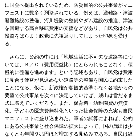
に国会へ提出されているため、防災目的の公共事業がマニ
フェストに数多く列挙されている。例えば、避難路・津波
避難施設の整備、河川堤防の整備やダム建設の推進、津波
を回避する高台移転費用の支援などがあり、自民党は公共
投資をばらまく政党に先祖返りしてしまった印象を受け
る。
さらに、公約の中には「地域生活に不可欠な道路等につ
いては、Ｂ／Ｃ（費用便益比）にとらわれることなく、積
極的に整備を進めます」という記述もあり、自民党は費用
に見合う便益が見込めない道路等の整備を国民に約束した
ことになる。仮に、新政権が客観的基準もなく各地からの
要望で公共事業を次々に決定していけば、歳出は雪だるま
式に増えていくだろう。また、保育料・幼稚園費の無償
化、子どもの医療費無料化といった社会保障の充実も自民
マニフェストに盛り込まれた。筆者の試算によれば、公約
にある公共事業と社会保障の拡大によって、国の歳出は少
なくとも年間９兆円ほど増加する見込みである。自民は経