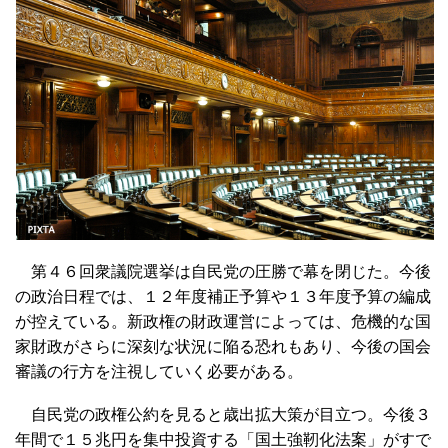
第４６回衆議院選挙は自民党の圧勝で幕を閉じた。今後
の政治日程では、１２年度補正予算や１３年度予算の編成
が控えている。新政権の財政運営によっては、危機的な国
家財政がさらに深刻な状況に陥る恐れもあり、今後の国会
審議の行方を注視していく必要がある。
自民党の政権公約を見ると歳出拡大策が目立つ。今後３
年間で１５兆円を集中投資する「国土強靭化法案」がすで