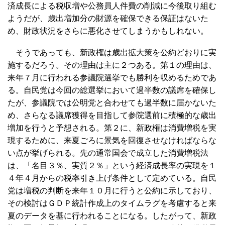
済成長による税収増や公務員人件費の削減に今後取り組む
ようだが、歳出増加分の財源を確保できる保証はないた
め、財政状況をさらに悪化させてしまうかもしれない。
そうであっても、新政権は歳出拡大策を公約どおりに実
施するだろう。その理由は主に２つある。第１の理由は、
来年７月に行われる参議院選挙でも勝利を収めるためであ
る。自民党は今回の総選挙において過半数の議席を確保し
たが、参議院では公明党と合わせても過半数に届かないた
め、さらなる議席獲得を目指して参院選前に積極的な歳出
増加を行うと予想される。第２に、新政権は消費増税を実
現するために、来夏ごろに景気を回復させなければならな
い点が挙げられる。先の通常国会で成立した消費増税法
は、「名目３％、実質２％」という経済成長率の実現を１
４年４月からの税率引き上げ条件として定めている。自民
党は増税の判断を来年１０月に行うと公約に示しており、
その検討はＧＤＰ統計作成上のタイムラグを考慮すると来
夏のデータを基に行われることになる。したがって、新政