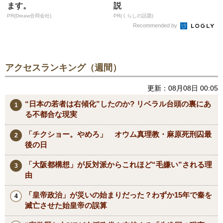
ます。
説
PR(Dreaw合同会社)
PR(くらしの話題)
Recommended by
アクセスランキング（週間）
更新：08月08日 00:05
“日本の若者は右傾化”したのか? リベラル台頭の裏にあ
る不都合な現実
「チクショー。やめろ」 オウム真理教・麻原死刑囚最
後の日
「大阪都構想」が反対派からこれほど“毛嫌い”される理
由
「皇帝政治」が災いの始まりだった？わずか15年で秦を
滅亡させた始皇帝の誤算